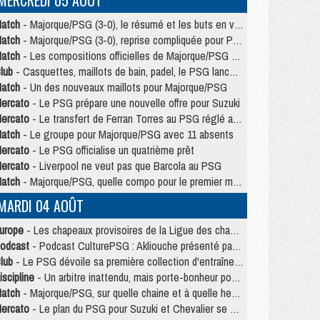
MERCREDI 05 AOÛT
atch
- Majorque/PSG (3-0), le résumé et les buts en video
atch
- Majorque/PSG (3-0), reprise compliquée pour Paris
atch
- Les compositions officielles de Majorque/PSG avec Kvara et de nombreux jeunes
lub
- Casquettes, maillots de bain, padel, le PSG lance sa collection été
atch
- Un des nouveaux maillots pour Majorque/PSG
ercato
- Le PSG prépare une nouvelle offre pour Suzuki
ercato
- Le transfert de Ferran Torres au PSG réglé avant le 12 août ?
atch
- Le groupe pour Majorque/PSG avec 11 absents
ercato
- Le PSG officialise un quatrième prêt
ercato
- Liverpool ne veut pas que Barcola au PSG
atch
- Majorque/PSG, quelle compo pour le premier match de la saison 2026/27 ?
MARDI 04 AOÛT
urope
- Les chapeaux provisoires de la Ligue des champions 2026/27
odcast
- Podcast CulturePSG : Akliouche présenté par un fan de Monaco
lub
- Le PSG dévoile sa première collection d'entraînement pour 2026/2027
iscipline
- Un arbitre inattendu, mais porte-bonheur pour Lens/PSG
atch
- Majorque/PSG, sur quelle chaine et à quelle heure regarder le match ?
ercato
- Le plan du PSG pour Suzuki et Chevalier se précise