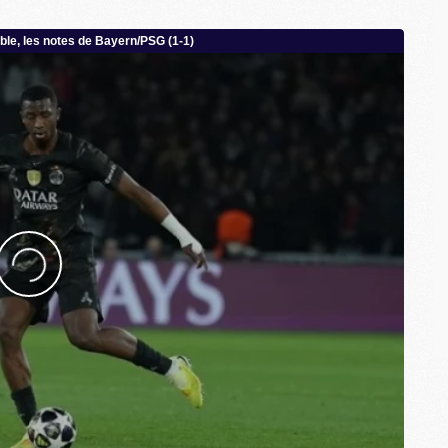
C
M
C
M
M
M
M
M
M
M
M
M
M
C
M
M
F