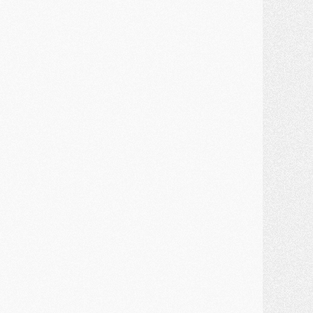
lub
- Le PSG connaît ses premiers matches de septembre
ercato
- Un troisième prêt bouclé par le PSG
LUNDI 27 JUILLET
odcast
- Podcast CulturePSG à 22h : Mercato (Barcola, Diomande, etc)
ercato
- La prolongation de Dembélé au PSG dans la dernière ligne droite
lub
- Le PSG a fait sa reprise avec... 9 joueurs
és. sociaux
- Les Portugais du PSG réunis pendant leurs vacances
ercato
- Le PSG avance sur la piste Suzuki
ercato
- Après Digne, un autre défenseur en approche au PSG ?
lub
- Une petite quinzaine de joueurs attendus pour la reprise de l'entraînement du PSG
DIMANCHE 26 JUILLET
ercato
- Le PSG lâche Diomande et tacle des demandes « totalement disproportionnés »
lub
- [Avant la reprise] Les tauliers de la saison passée
lub
- Barcola refuse de prolonger au PSG
ercato
- Luis Enrique derrière l'intérêt du PSG pour Rodri ?
ercato
- Le transfert de Kolo Muani enfin débloqué ?
ercato
- Le PSG n'est plus en pole pour Diomande, mais pas hors-jeu