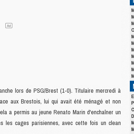
M
M
M
C
M
M
M
M
M
M
M
nche lors de PSG/Brest (1-0). Titulaire mercredi à
E
face aux Brestois, lui qui avait été ménagé et non
P
C
Cela a permis au jeune Renato Marin d'enchaîner un
D
 les cages parisiennes, avec cette fois un clean
M
M