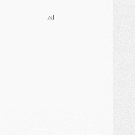
lub
- Le PSG plutôt que la FIFA pour Al-Khelaïfi, poussé par l'UEFA ?
ercato
- Le PSG presserait Ferran Torres de se décider, deux pistes de secours
lub
- Déguisements, shopping, double scouting, Luis Campos dévoile ses méthodes
ercato
- Kroupi retiré du mercato
ercato
- Enfin une avancée dans le transfert d'Akliouche
MERCREDI 29 JUILLET
ercato
- Ferran Torres priorité du PSG, mais ouvert à tout
ercato
- Première offre de Liverpool en approche pour Barcola
ercato
- Le montant du transfert de Kolo Muani se précise, la formule aussi
ercato
- Kolo Muani attendu en Italie, son transfert débloqué
ercato
- Monaco a encore repoussé une offre du PSG pour Akliouche
ercato
- Liverpool presque d'accord avec Barcola, le PSG pas du tout
ercato
- Moment décisif pour le transfert de Kolo Muani
MARDI 28 JUILLET
ercato
- Des intermédiaires ont tenté de relancer Diomande au PSG
lub
- Au moins neuf jeunes conviés à l'entraînement des pros
ercato
- Une partie du communiqué du PSG sur Diomande expliquée
ercato
- Barcola futur plus gros transfert de l'été ?
ormation
- Retour sur la saison des U17 du PSG en 7 chiffres clés