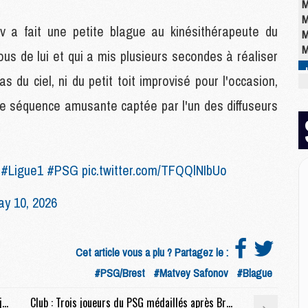
M
M
 a fait une petite blague au kinésithérapeute du
M
M
ous de lui et qui a mis plusieurs secondes à réaliser
s du ciel, ni du petit toit improvisé pour l'occasion,
M
ne séquence amusante captée par l'un des diffuseurs
M
C
M
C
#
#Ligue1
#PSG
pic.twitter.com/TFQQlNIbUo
M
M
ay 10, 2026
E
M
Cet article vous a plu ? Partagez le :
M
#PSG/Brest
#Matvey Safonov
#Blague
M
C
Europe : L'infirmerie d'Arsenal se remplit à 19 jours de la finale face au PSG
Club : Trois joueurs du PSG médaillés après Brest