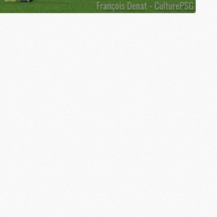
C
M
P
M
C
R
M
M
C
M
C
C
M
M
M