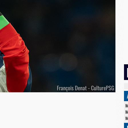
M
M
M