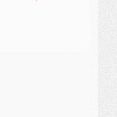
ercato
- Changement de dernière minute pour Kolo Muani
SAMEDI 01 AOÛT
ercato
- L'agent de Mika Godts confirme un accord avec le PSG
lub
- Quels numéros de maillot pour Akliouche et Digne au PSG ?
atch
- Un hommage prévu lors de Brest/PSG
ercato
- Le PSG et le Barça ont rendez-vous pour Ferran Torres
ercato
- Guéla Doué dans les listes du PSG
ercato
- Le transfert de Mika Godts au PSG en bonne voie
VENDREDI 31 JUILLET
atch
- Un diffuseur annoncé pour les deux premiers matchs amicaux du PSG
ercato
- Le transfert d'Akliouche au PSG bouclé, le montant se précise
lub
- Un retour majeur dans le groupe du PSG
lub
- [MAJ] Ndjantou et deux jeunes du PSG annoncés dans un tournoi U21
ercato
- L'étonnante piste Suzuki confirmée et onéreuse
JEUDI 30 JUILLET
élections
- Ancelotti fait le ménage au Brésil mais veut garder Marquinhos
ercato
- Le statu quo du milieu du PSG se précise