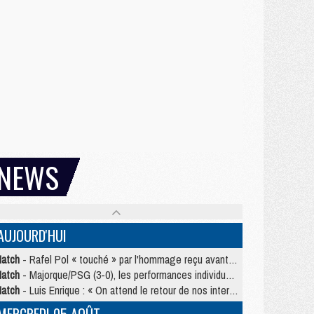
NEWS
AUJOURD'HUI
atch
- Rafel Pol « touché » par l'hommage reçu avant Majorque/PSG
atch
- Majorque/PSG (3-0), les performances individuelles
atch
- Luis Enrique : « On attend le retour de nos internationaux »