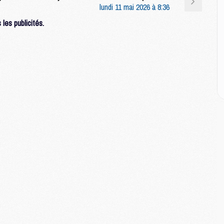
M
lundi 11 mai 2026 à 8:36
les publicités.
M
C
M
M
M
M
M
M
C
C
M
S
M