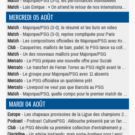
Match
- Majorque/PSG (3-0), les performances individuelles
Match
- Luis Enrique : « On attend le retour de nos internationaux »
MERCREDI 05 AOÛT
Match
- Majorque/PSG (3-0), le résumé et les buts en video
Match
- Majorque/PSG (3-0), reprise compliquée pour Paris
Match
- Les compositions officielles de Majorque/PSG avec Kvara et de nombreux jeunes
Club
- Casquettes, maillots de bain, padel, le PSG lance sa collection été
Match
- Un des nouveaux maillots pour Majorque/PSG
Mercato
- Le PSG prépare une nouvelle offre pour Suzuki
Mercato
- Le transfert de Ferran Torres au PSG réglé avant le 12 août ?
Match
- Le groupe pour Majorque/PSG avec 11 absents
Mercato
- Le PSG officialise un quatrième prêt
Mercato
- Liverpool ne veut pas que Barcola au PSG
Match
- Majorque/PSG, quelle compo pour le premier match de la saison 2026/27 ?
MARDI 04 AOÛT
Europe
- Les chapeaux provisoires de la Ligue des champions 2026/27
Podcast
- Podcast CulturePSG : Akliouche présenté par un fan de Monaco
Club
- Le PSG dévoile sa première collection d'entraînement pour 2026/2027
Discipline
- Un arbitre inattendu, mais porte-bonheur pour Lens/PSG