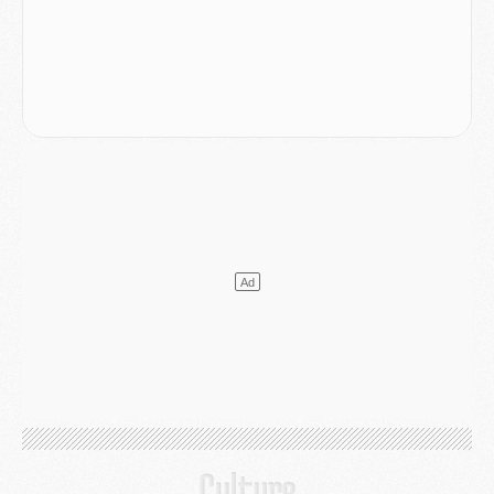
Mercato
- Le PSG a envoyé une première offre pour Mika Godts
Club
- Après Pacho, d'autres retours en vue
Mercato
- Changement de dernière minute pour Kolo Muani
SAMEDI 01 AOÛT
Mercato
- L'agent de Mika Godts confirme un accord avec le PSG
Club
- Quels numéros de maillot pour Akliouche et Digne au PSG ?
Match
- Un hommage prévu lors de Brest/PSG
Mercato
- Le PSG et le Barça ont rendez-vous pour Ferran Torres
Mercato
- Guéla Doué dans les listes du PSG
Mercato
- Le transfert de Mika Godts au PSG en bonne voie
VENDREDI 31 JUILLET
Match
- Un diffuseur annoncé pour les deux premiers matchs amicaux du PSG
Mercato
- Le transfert d'Akliouche au PSG bouclé, le montant se précise
Club
- Un retour majeur dans le groupe du PSG
Club
- [MAJ] Ndjantou et deux jeunes du PSG annoncés dans un tournoi U21
Mercato
- L'étonnante piste Suzuki confirmée et onéreuse
JEUDI 30 JUILLET