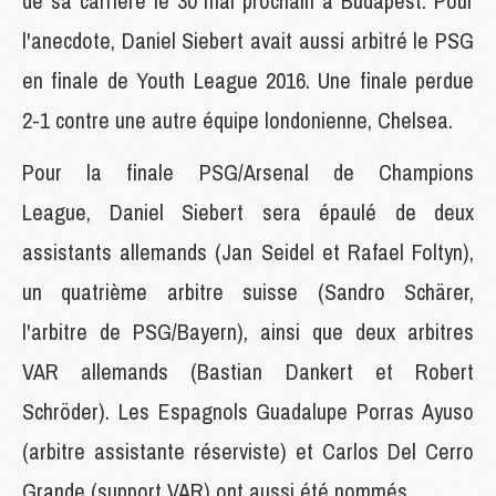
de sa carrière le 30 mai prochain à Budapest. Pour
l'anecdote, Daniel Siebert avait aussi arbitré le PSG
en finale de Youth League 2016. Une finale perdue
2-1 contre une autre équipe londonienne, Chelsea.
Pour la finale PSG/Arsenal de Champions
League, Daniel Siebert sera épaulé de deux
assistants allemands (Jan Seidel et Rafael Foltyn),
un quatrième arbitre suisse (Sandro Schärer,
l'arbitre de PSG/Bayern), ainsi que deux arbitres
VAR allemands (Bastian Dankert et Robert
Schröder). Les Espagnols Guadalupe Porras Ayuso
(arbitre assistante réserviste) et Carlos Del Cerro
Grande (support VAR) ont aussi été nommés.