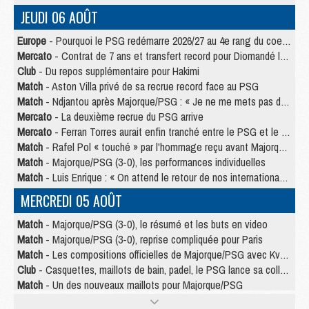
JEUDI 06 AOÛT
Europe
- Pourquoi le PSG redémarre 2026/27 au 4e rang du coefficient UEFA
Mercato
- Contrat de 7 ans et transfert record pour Diomandé loin du PSG
Club
- Du repos supplémentaire pour Hakimi
Match
- Aston Villa privé de sa recrue record face au PSG
Match
- Ndjantou après Majorque/PSG : « Je ne me mets pas de plafond »
Mercato
- La deuxième recrue du PSG arrive
Mercato
- Ferran Torres aurait enfin tranché entre le PSG et le Barça
Match
- Rafel Pol « touché » par l'hommage reçu avant Majorque/PSG
Match
- Majorque/PSG (3-0), les performances individuelles
Match
- Luis Enrique : « On attend le retour de nos internationaux »
MERCREDI 05 AOÛT
Match
- Majorque/PSG (3-0), le résumé et les buts en video
Match
- Majorque/PSG (3-0), reprise compliquée pour Paris
Match
- Les compositions officielles de Majorque/PSG avec Kvara et de nombreux jeunes
Club
- Casquettes, maillots de bain, padel, le PSG lance sa collection été
Match
- Un des nouveaux maillots pour Majorque/PSG
Mercato
- Le PSG prépare une nouvelle offre pour Suzuki