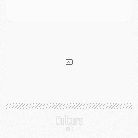
Club
- Quatre retours importants dans le groupe du PSG, et un plus discret
Mercato
- Ayari file en Ligue 2
Club
- Le PSG s'associe avec un géant de la tech
Mercato
- Vu d'Italie, le transfert de Suzuki au PSG est bien engagé
Mercato
- Ferran Torres ne serait pas à vendre, mais...
Europe
- Gros coup dur pour Aston Villa avant de croiser le PSG
DIMANCHE 02 AOÛT
Mercato
- Le transfert de Kolo Muani à la Juventus est officiel
Mercato
- [MAJ] Le PSG a fait une grosse offre à Parme pour Suzuki
Mercato
- Le PSG a envoyé une première offre pour Mika Godts
Club
- Après Pacho, d'autres retours en vue
Mercato
- Changement de dernière minute pour Kolo Muani
SAMEDI 01 AOÛT
Mercato
- L'agent de Mika Godts confirme un accord avec le PSG
Club
- Quels numéros de maillot pour Akliouche et Digne au PSG ?
Match
- Un hommage prévu lors de Brest/PSG
Mercato
- Le PSG et le Barça ont rendez-vous pour Ferran Torres
Mercato
- Guéla Doué dans les listes du PSG