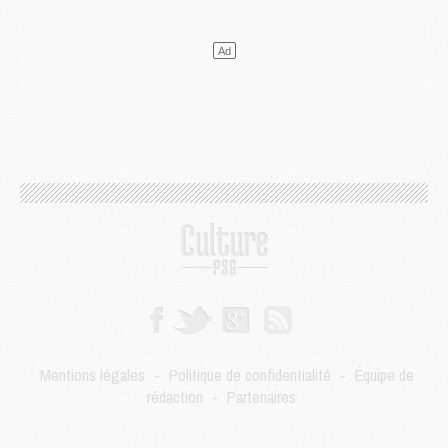
Mercato
- Le transfert de Kolo Muani à la Juventus est officiel
Mercato
- [MAJ] Le PSG a fait une grosse offre à Parme pour Suzuki
Mercato
- Le PSG a envoyé une première offre pour Mika Godts
Club
- Après Pacho, d'autres retours en vue
Mercato
- Changement de dernière minute pour Kolo Muani
SAMEDI 01 AOÛT
Mercato
- L'agent de Mika Godts confirme un accord avec le PSG
Club
- Quels numéros de maillot pour Akliouche et Digne au PSG ?
Match
- Un hommage prévu lors de Brest/PSG
Mercato
- Le PSG et le Barça ont rendez-vous pour Ferran Torres
Mercato
- Guéla Doué dans les listes du PSG
Mercato
- Le transfert de Mika Godts au PSG en bonne voie
VENDREDI 31 JUILLET
Match
- Un diffuseur annoncé pour les deux premiers matchs amicaux du PSG
Mentions légales
-
Politique de confidentialité
-
Équipe de
Mercato
- Le transfert d'Akliouche au PSG bouclé, le montant se précise
rédaction
-
Partenaires
Club
- Un retour majeur dans le groupe du PSG
Club
- [MAJ] Ndjantou et deux jeunes du PSG annoncés dans un tournoi U21