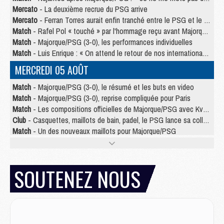
Mercato
- La deuxième recrue du PSG arrive
Mercato
- Ferran Torres aurait enfin tranché entre le PSG et le Barça
Match
- Rafel Pol « touché » par l'hommage reçu avant Majorque/PSG
Match
- Majorque/PSG (3-0), les performances individuelles
Match
- Luis Enrique : « On attend le retour de nos internationaux »
MERCREDI 05 AOÛT
Match
- Majorque/PSG (3-0), le résumé et les buts en video
Match
- Majorque/PSG (3-0), reprise compliquée pour Paris
Match
- Les compositions officielles de Majorque/PSG avec Kvara et de nombreux jeunes
Club
- Casquettes, maillots de bain, padel, le PSG lance sa collection été
Match
- Un des nouveaux maillots pour Majorque/PSG
Mercato
- Le PSG prépare une nouvelle offre pour Suzuki
Mercato
- Le transfert de Ferran Torres au PSG réglé avant le 12 août ?
Match
- Le groupe pour Majorque/PSG avec 11 absents
SOUTENEZ NOUS
Mercato
- Le PSG officialise un quatrième prêt
Mercato
- Liverpool ne veut pas que Barcola au PSG
Match
- Majorque/PSG, quelle compo pour le premier match de la saison 2026/27 ?
MARDI 04 AOÛT