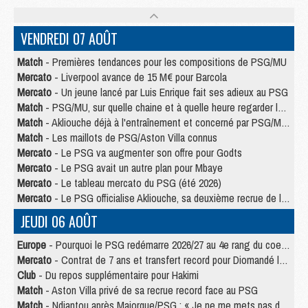
VENDREDI 07 AOÛT
Match
- Premières tendances pour les compositions de PSG/MU
Mercato
- Liverpool avance de 15 M€ pour Barcola
Mercato
- Un jeune lancé par Luis Enrique fait ses adieux au PSG
Match
- PSG/MU, sur quelle chaine et à quelle heure regarder le match ?
Match
- Akliouche déjà à l'entraînement et concerné par PSG/MU ?
Match
- Les maillots de PSG/Aston Villa connus
Mercato
- Le PSG va augmenter son offre pour Godts
Mercato
- Le PSG avait un autre plan pour Mbaye
Mercato
- Le tableau mercato du PSG (été 2026)
Mercato
- Le PSG officialise Akliouche, sa deuxième recrue de l’été
JEUDI 06 AOÛT
Europe
- Pourquoi le PSG redémarre 2026/27 au 4e rang du coefficient UEFA
Mercato
- Contrat de 7 ans et transfert record pour Diomandé loin du PSG
Club
- Du repos supplémentaire pour Hakimi
Match
- Aston Villa privé de sa recrue record face au PSG
Match
- Ndjantou après Majorque/PSG : « Je ne me mets pas de plafond »