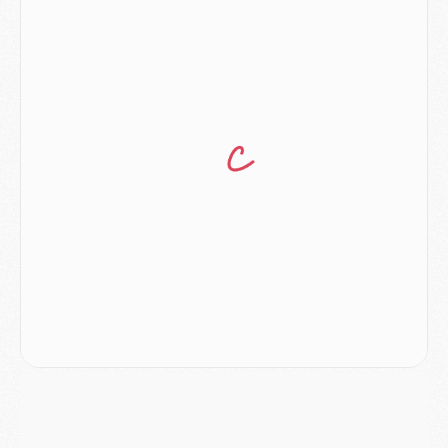
Europe
- Les chapeaux provisoires de la Ligue des champions 2026/27
Podcast
- Podcast CulturePSG : Akliouche présenté par un fan de Monaco
Club
- Le PSG dévoile sa première collection d'entraînement pour 2026/2027
Discipline
- Un arbitre inattendu, mais porte-bonheur pour Lens/PSG
Match
- Majorque/PSG, sur quelle chaine et à quelle heure regarder le match ?
Mercato
- Le plan du PSG pour Suzuki et Chevalier se précise
Mercato
- L'Ajax refuse la première offre du PSG pour Godts
Mercato
- Le PSG veut accélérer, Ferran Torres temporise
Mercato
- Liverpool encore très loin du compte pour Barcola
LUNDI 03 AOÛT
Match
- Podcast CulturePSG : Mercato (Godts, Suzuki, Akliouche, Barcola, etc)
Mercato
- L'Ajax attend bien plus de 45M pour Mika Godts
Club
- Quatre retours importants dans le groupe du PSG, et un plus discret
Mercato
- Ayari file en Ligue 2
Club
- Le PSG s'associe avec un géant de la tech
Mercato
- Vu d'Italie, le transfert de Suzuki au PSG est bien engagé
Mercato
- Ferran Torres ne serait pas à vendre, mais...
Europe
- Gros coup dur pour Aston Villa avant de croiser le PSG
DIMANCHE 02 AOÛT