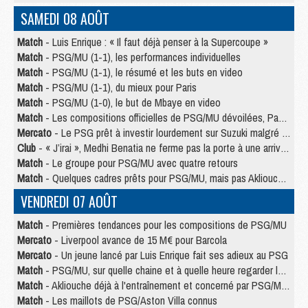
SAMEDI 08 AOÛT
Match
- Luis Enrique : « Il faut déjà penser à la Supercoupe »
Match
- PSG/MU (1-1), les performances individuelles
Match
- PSG/MU (1-1), le résumé et les buts en video
Match
- PSG/MU (1-1), du mieux pour Paris
Match
- PSG/MU (1-0), le but de Mbaye en video
Match
- Les compositions officielles de PSG/MU dévoilées, Pacho titulaire
Mercato
- Le PSG prêt à investir lourdement sur Suzuki malgré Safonov et Chevalier
Club
- « J’irai », Medhi Benatia ne ferme pas la porte à une arrivée au PSG
Match
- Le groupe pour PSG/MU avec quatre retours
Match
- Quelques cadres prêts pour PSG/MU, mais pas Akliouche ?
VENDREDI 07 AOÛT
Match
- Premières tendances pour les compositions de PSG/MU
Mercato
- Liverpool avance de 15 M€ pour Barcola
Mercato
- Un jeune lancé par Luis Enrique fait ses adieux au PSG
Match
- PSG/MU, sur quelle chaine et à quelle heure regarder le match ?
Match
- Akliouche déjà à l'entraînement et concerné par PSG/MU ?
Match
- Les maillots de PSG/Aston Villa connus