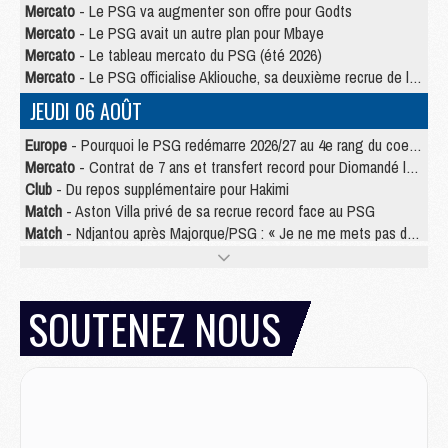
Mercato
- Le PSG va augmenter son offre pour Godts
Mercato
- Le PSG avait un autre plan pour Mbaye
Mercato
- Le tableau mercato du PSG (été 2026)
Mercato
- Le PSG officialise Akliouche, sa deuxième recrue de l’été
JEUDI 06 AOÛT
Europe
- Pourquoi le PSG redémarre 2026/27 au 4e rang du coefficient UEFA
Mercato
- Contrat de 7 ans et transfert record pour Diomandé loin du PSG
Club
- Du repos supplémentaire pour Hakimi
Match
- Aston Villa privé de sa recrue record face au PSG
Match
- Ndjantou après Majorque/PSG : « Je ne me mets pas de plafond »
Mercato
- La deuxième recrue du PSG arrive
Mercato
- Ferran Torres aurait enfin tranché entre le PSG et le Barça
Match
- Rafel Pol « touché » par l'hommage reçu avant Majorque/PSG
SOUTENEZ NOUS
Match
- Majorque/PSG (3-0), les performances individuelles
Match
- Luis Enrique : « On attend le retour de nos internationaux »
MERCREDI 05 AOÛT
Match
- Majorque/PSG (3-0), le résumé et les buts en video
Match
- Majorque/PSG (3-0), reprise compliquée pour Paris