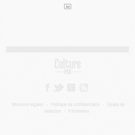
LUNDI 03 AOÛT
Match
- Podcast CulturePSG : Mercato (Godts, Suzuki, Akliouche, Barcola, etc)
Mercato
- L'Ajax attend bien plus de 45M pour Mika Godts
Club
- Quatre retours importants dans le groupe du PSG, et un plus discret
Mercato
- Ayari file en Ligue 2
Club
- Le PSG s'associe avec un géant de la tech
Mercato
- Vu d'Italie, le transfert de Suzuki au PSG est bien engagé
Mercato
- Ferran Torres ne serait pas à vendre, mais...
Europe
- Gros coup dur pour Aston Villa avant de croiser le PSG
DIMANCHE 02 AOÛT
Mercato
- Le transfert de Kolo Muani à la Juventus est officiel
Mercato
- [MAJ] Le PSG a fait une grosse offre à Parme pour Suzuki
Mercato
- Le PSG a envoyé une première offre pour Mika Godts
Club
- Après Pacho, d'autres retours en vue
Mentions légales
-
Politique de confidentialité
-
Équipe de
Mercato
- Changement de dernière minute pour Kolo Muani
rédaction
-
Partenaires
SAMEDI 01 AOÛT
Mercato
- L'agent de Mika Godts confirme un accord avec le PSG
Club
- Quels numéros de maillot pour Akliouche et Digne au PSG ?