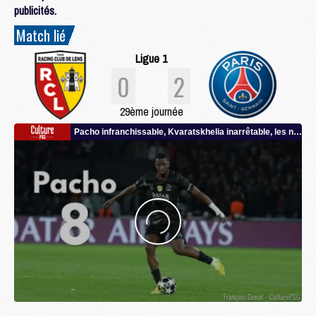
publicités.
Match lié
Ligue 1
0
2
29ème journée