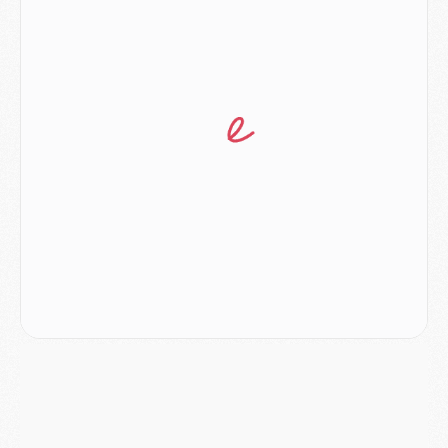
Match
- Les compositions officielles de Majorque/PSG avec Kvara et de nombreux jeunes
Club
- Casquettes, maillots de bain, padel, le PSG lance sa collection été
Match
- Un des nouveaux maillots pour Majorque/PSG
Mercato
- Le PSG prépare une nouvelle offre pour Suzuki
Mercato
- Le transfert de Ferran Torres au PSG réglé avant le 12 août ?
Match
- Le groupe pour Majorque/PSG avec 11 absents
Mercato
- Le PSG officialise un quatrième prêt
Mercato
- Liverpool ne veut pas que Barcola au PSG
Match
- Majorque/PSG, quelle compo pour le premier match de la saison 2026/27 ?
MARDI 04 AOÛT
Europe
- Les chapeaux provisoires de la Ligue des champions 2026/27
Podcast
- Podcast CulturePSG : Akliouche présenté par un fan de Monaco
Club
- Le PSG dévoile sa première collection d'entraînement pour 2026/2027
Discipline
- Un arbitre inattendu, mais porte-bonheur pour Lens/PSG
Match
- Majorque/PSG, sur quelle chaine et à quelle heure regarder le match ?
Mercato
- Le plan du PSG pour Suzuki et Chevalier se précise
Mercato
- L'Ajax refuse la première offre du PSG pour Godts
Mercato
- Le PSG veut accélérer, Ferran Torres temporise
Mercato
- Liverpool encore très loin du compte pour Barcola