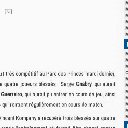
M
M
M
M
M
M
M
M
M
C
rt très compétitif au Parc des Princes mardi dernier,
M
de quatre joueurs blessés : Serge
Gnabry
, qui aurait
M
M
l
Guerreiro
, qui aurait pu entrer en cours de jeu, ainsi
M
s qui rentrent régulièrement en cours de match.
M
M
M
, Vincent Kompany a récupéré trois blessés sur quatre