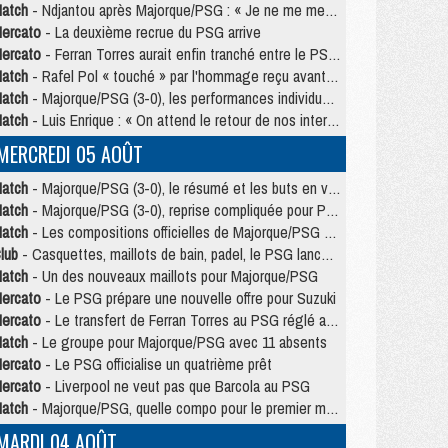
atch
- Ndjantou après Majorque/PSG : « Je ne me mets pas de plafond »
ercato
- La deuxième recrue du PSG arrive
ercato
- Ferran Torres aurait enfin tranché entre le PSG et le Barça
atch
- Rafel Pol « touché » par l'hommage reçu avant Majorque/PSG
atch
- Majorque/PSG (3-0), les performances individuelles
atch
- Luis Enrique : « On attend le retour de nos internationaux »
MERCREDI 05 AOÛT
atch
- Majorque/PSG (3-0), le résumé et les buts en video
atch
- Majorque/PSG (3-0), reprise compliquée pour Paris
atch
- Les compositions officielles de Majorque/PSG avec Kvara et de nombreux jeunes
lub
- Casquettes, maillots de bain, padel, le PSG lance sa collection été
atch
- Un des nouveaux maillots pour Majorque/PSG
ercato
- Le PSG prépare une nouvelle offre pour Suzuki
ercato
- Le transfert de Ferran Torres au PSG réglé avant le 12 août ?
atch
- Le groupe pour Majorque/PSG avec 11 absents
ercato
- Le PSG officialise un quatrième prêt
ercato
- Liverpool ne veut pas que Barcola au PSG
atch
- Majorque/PSG, quelle compo pour le premier match de la saison 2026/27 ?
MARDI 04 AOÛT