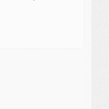
urope
- Gros coup dur pour Aston Villa avant de croiser le PSG
DIMANCHE 02 AOÛT
ercato
- Le transfert de Kolo Muani à la Juventus est officiel
ercato
- [MAJ] Le PSG a fait une grosse offre à Parme pour Suzuki
ercato
- Le PSG a envoyé une première offre pour Mika Godts
lub
- Après Pacho, d'autres retours en vue
ercato
- Changement de dernière minute pour Kolo Muani
SAMEDI 01 AOÛT
ercato
- L'agent de Mika Godts confirme un accord avec le PSG
lub
- Quels numéros de maillot pour Akliouche et Digne au PSG ?
atch
- Un hommage prévu lors de Brest/PSG
ercato
- Le PSG et le Barça ont rendez-vous pour Ferran Torres
ercato
- Guéla Doué dans les listes du PSG
ercato
- Le transfert de Mika Godts au PSG en bonne voie
VENDREDI 31 JUILLET
atch
- Un diffuseur annoncé pour les deux premiers matchs amicaux du PSG
ercato
- Le transfert d'Akliouche au PSG bouclé, le montant se précise
lub
- Un retour majeur dans le groupe du PSG