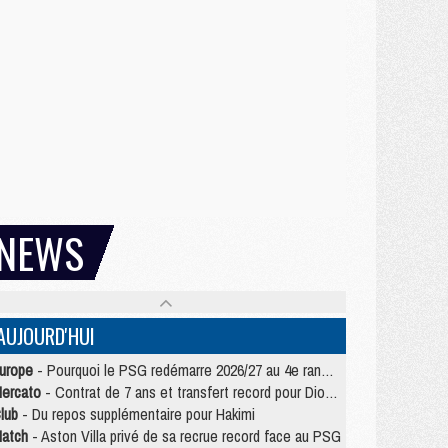
NEWS
AUJOURD'HUI
urope
- Pourquoi le PSG redémarre 2026/27 au 4e rang du coefficient UEFA
ercato
- Contrat de 7 ans et transfert record pour Diomandé loin du PSG
lub
- Du repos supplémentaire pour Hakimi
atch
- Aston Villa privé de sa recrue record face au PSG