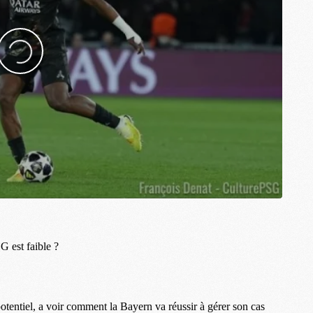
M
C
M
M
F
C
M
P
M
C
R
M
M
C