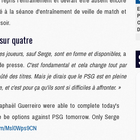
repris l'entraînement et devrait être absent encore
E
ipé à la séance d'entraînement de veille de match et
P
soir.
C
D
M
sur quatre
M
M
es joueurs, sauf Serge, sont en forme et disponibles
, a
M
M
 de presse.
C'est fondamental et cela change tout par
M
ûté des titres. Mais je dirais que le PSG est en pleine
et c'est pour ça qu'ils sont si difficiles à affronter. »
M
M
aphaël Guerreiro were able to complete today's
C
M
ore be options against PSG tomorrow. Only Serge
C
M
.com/Msl0Wps9CN
M