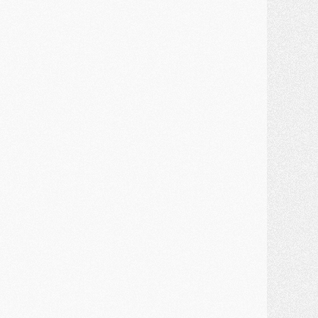
MARDI 28 JUILLET
ercato
- Des intermédiaires ont tenté de relancer Diomande au PSG
lub
- Au moins neuf jeunes conviés à l'entraînement des pros
ercato
- Une partie du communiqué du PSG sur Diomande expliquée
ercato
- Barcola futur plus gros transfert de l'été ?
ormation
- Retour sur la saison des U17 du PSG en 7 chiffres clés
lub
- Le PSG connaît ses premiers matches de septembre
ercato
- Un troisième prêt bouclé par le PSG
LUNDI 27 JUILLET
odcast
- Podcast CulturePSG à 22h : Mercato (Barcola, Diomande, etc)
ercato
- La prolongation de Dembélé au PSG dans la dernière ligne droite
lub
- Le PSG a fait sa reprise avec... 9 joueurs
és. sociaux
- Les Portugais du PSG réunis pendant leurs vacances
ercato
- Le PSG avance sur la piste Suzuki
ercato
- Après Digne, un autre défenseur en approche au PSG ?
lub
- Une petite quinzaine de joueurs attendus pour la reprise de l'entraînement du PSG
DIMANCHE 26 JUILLET