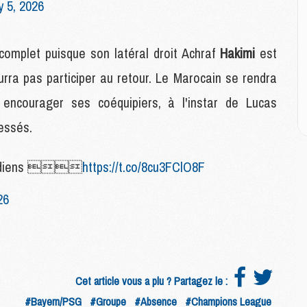
E
 5, 2026
M
mplet puisque son latéral droit Achraf
Hakimi
est
M
urra pas participer au retour. Le Marocain se rendra
M
C
ncourager ses coéquipiers, à l'instar de Lucas
M
essés.
M
ardiens 
https://t.co/8cu3FClO8F
C
M
26
M
M
M
M
Cet article vous a plu ? Partagez le :
M
#Bayern/PSG
#Groupe
#Absence
#Champions League
C