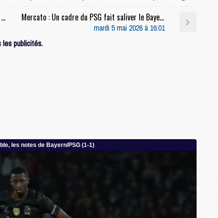
C
Match : Luis Enrique et Zaïre-Emery devant la presse à 17h15 avant Bayern/PSG (live video)
Mercato : Un cadre du PSG fait saliver le Bayern
M
mardi 5 mai 2026 à 16:01
les publicités.
S
M
C
M
C
M
M
M
M
M
M
M
M
M