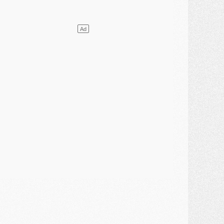
lub
- [MAJ] Ndjantou et deux jeunes du PSG annoncés dans un tournoi U21
ercato
- L'étonnante piste Suzuki confirmée et onéreuse
JEUDI 30 JUILLET
élections
- Ancelotti fait le ménage au Brésil mais veut garder Marquinhos
ercato
- Le statu quo du milieu du PSG se précise
lub
- Le PSG plutôt que la FIFA pour Al-Khelaïfi, poussé par l'UEFA ?
ercato
- Le PSG presserait Ferran Torres de se décider, deux pistes de secours
lub
- Déguisements, shopping, double scouting, Luis Campos dévoile ses méthodes
ercato
- Kroupi retiré du mercato
ercato
- Enfin une avancée dans le transfert d'Akliouche
MERCREDI 29 JUILLET
ercato
- Ferran Torres priorité du PSG, mais ouvert à tout
ercato
- Première offre de Liverpool en approche pour Barcola
ercato
- Le montant du transfert de Kolo Muani se précise, la formule aussi
ercato
- Kolo Muani attendu en Italie, son transfert débloqué
ercato
- Monaco a encore repoussé une offre du PSG pour Akliouche
ercato
- Liverpool presque d'accord avec Barcola, le PSG pas du tout
ercato
- Moment décisif pour le transfert de Kolo Muani