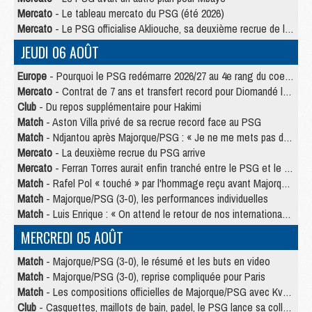
Mercato
- Le tableau mercato du PSG (été 2026)
Mercato
- Le PSG officialise Akliouche, sa deuxième recrue de l’été
JEUDI 06 AOÛT
Europe
- Pourquoi le PSG redémarre 2026/27 au 4e rang du coefficient UEFA
Mercato
- Contrat de 7 ans et transfert record pour Diomandé loin du PSG
Club
- Du repos supplémentaire pour Hakimi
Match
- Aston Villa privé de sa recrue record face au PSG
Match
- Ndjantou après Majorque/PSG : « Je ne me mets pas de plafond »
Mercato
- La deuxième recrue du PSG arrive
Mercato
- Ferran Torres aurait enfin tranché entre le PSG et le Barça
Match
- Rafel Pol « touché » par l'hommage reçu avant Majorque/PSG
Match
- Majorque/PSG (3-0), les performances individuelles
Match
- Luis Enrique : « On attend le retour de nos internationaux »
MERCREDI 05 AOÛT
Match
- Majorque/PSG (3-0), le résumé et les buts en video
Match
- Majorque/PSG (3-0), reprise compliquée pour Paris
Match
- Les compositions officielles de Majorque/PSG avec Kvara et de nombreux jeunes
Club
- Casquettes, maillots de bain, padel, le PSG lance sa collection été