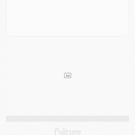
Match
- Podcast CulturePSG : Mercato (Godts, Suzuki, Akliouche, Barcola, etc)
Mercato
- L'Ajax attend bien plus de 45M pour Mika Godts
Club
- Quatre retours importants dans le groupe du PSG, et un plus discret
Mercato
- Ayari file en Ligue 2
Club
- Le PSG s'associe avec un géant de la tech
Mercato
- Vu d'Italie, le transfert de Suzuki au PSG est bien engagé
Mercato
- Ferran Torres ne serait pas à vendre, mais...
Europe
- Gros coup dur pour Aston Villa avant de croiser le PSG
DIMANCHE 02 AOÛT
Mercato
- Le transfert de Kolo Muani à la Juventus est officiel
Mercato
- [MAJ] Le PSG a fait une grosse offre à Parme pour Suzuki
Mercato
- Le PSG a envoyé une première offre pour Mika Godts
Club
- Après Pacho, d'autres retours en vue
Mercato
- Changement de dernière minute pour Kolo Muani
SAMEDI 01 AOÛT
Mercato
- L'agent de Mika Godts confirme un accord avec le PSG
Club
- Quels numéros de maillot pour Akliouche et Digne au PSG ?
Match
- Un hommage prévu lors de Brest/PSG