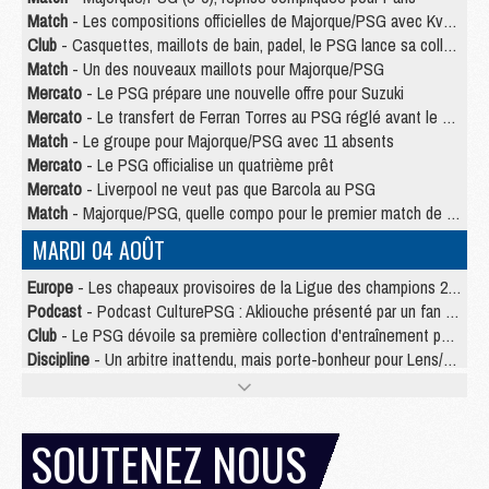
Match
- Les compositions officielles de Majorque/PSG avec Kvara et de nombreux jeunes
Club
- Casquettes, maillots de bain, padel, le PSG lance sa collection été
Match
- Un des nouveaux maillots pour Majorque/PSG
Mercato
- Le PSG prépare une nouvelle offre pour Suzuki
Mercato
- Le transfert de Ferran Torres au PSG réglé avant le 12 août ?
Match
- Le groupe pour Majorque/PSG avec 11 absents
Mercato
- Le PSG officialise un quatrième prêt
Mercato
- Liverpool ne veut pas que Barcola au PSG
Match
- Majorque/PSG, quelle compo pour le premier match de la saison 2026/27 ?
MARDI 04 AOÛT
Europe
- Les chapeaux provisoires de la Ligue des champions 2026/27
Podcast
- Podcast CulturePSG : Akliouche présenté par un fan de Monaco
Club
- Le PSG dévoile sa première collection d'entraînement pour 2026/2027
Discipline
- Un arbitre inattendu, mais porte-bonheur pour Lens/PSG
Match
- Majorque/PSG, sur quelle chaine et à quelle heure regarder le match ?
Mercato
- Le plan du PSG pour Suzuki et Chevalier se précise
Mercato
- Le tableau mercato du PSG (été 2026)
SOUTENEZ NOUS
Mercato
- L'Ajax refuse la première offre du PSG pour Godts
Mercato
- Le PSG veut accélérer, Ferran Torres temporise