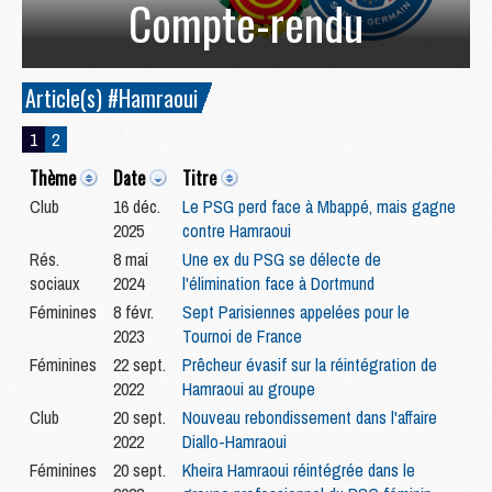
Compte-rendu
Article(s) #Hamraoui
1
2
Thème
Date
Titre
Club
16 déc.
Le PSG perd face à Mbappé, mais gagne
2025
contre Hamraoui
Rés.
8 mai
Une ex du PSG se délecte de
sociaux
2024
l'élimination face à Dortmund
Féminines
8 févr.
Sept Parisiennes appelées pour le
2023
Tournoi de France
Féminines
22 sept.
Prêcheur évasif sur la réintégration de
2022
Hamraoui au groupe
Club
20 sept.
Nouveau rebondissement dans l'affaire
2022
Diallo-Hamraoui
Féminines
20 sept.
Kheira Hamraoui réintégrée dans le