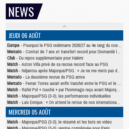
NEWS
JEUDI 06 AOÛT
Europe
- Pourquoi le PSG redémarre 2026/27 au 4e rang du coefficient UEFA
Mercato
- Contrat de 7 ans et transfert record pour Diomandé loin du PSG
Club
- Du repos supplémentaire pour Hakimi
Match
- Aston Villa privé de sa recrue record face au PSG
Match
- Ndjantou après Majorque/PSG : « Je ne me mets pas de plafond »
Mercato
- La deuxième recrue du PSG arrive
Mercato
- Ferran Torres aurait enfin tranché entre le PSG et le Barça
Match
- Rafel Pol « touché » par l'hommage reçu avant Majorque/PSG
Match
- Majorque/PSG (3-0), les performances individuelles
Match
- Luis Enrique : « On attend le retour de nos internationaux »
MERCREDI 05 AOÛT
Match
- Majorque/PSG (3-0), le résumé et les buts en video
Match
- Majorque/PSG (3-0), reprise compliquée pour Paris