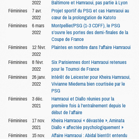
2022
Baltimore et Hamraoui, pas partie à Lyon
Féminines
7 avr.
Projet sportif du PSG et cas Hamraoui au
2022
cœur de la prolongation de Katoto
Féminines
6 mars
Montpellier/PSG (1-3 CDFF), le PSG
2022
s'ouvre les portes des demi-finales de la
Coupe de France
Féminines
12 févr.
Plaintes en nombre dans l'affaire Hamraoui
2022
Féminines
8 févr.
Six Parisiennes dont Hamraoui retenues
2022
pour le Tournoi de France
Féminines
26 janv.
Intérêt de Leicester pour Kheira Hamraoui,
2022
Vivianne Miedema bien courtisée par le
PSG
Féminines
3 déc.
Hamraoui et Diallo réunies pour la
2021
première fois à l'entraînement depuis le
début de l’affaire
Féminines
17 nov.
Kheira Hamraoui « dévastée », Aminata
2021
Diallo « affectée psychologiquement »
Féminines
15 nov.
Affaire Hamraoui : Abidal bientôt entendu