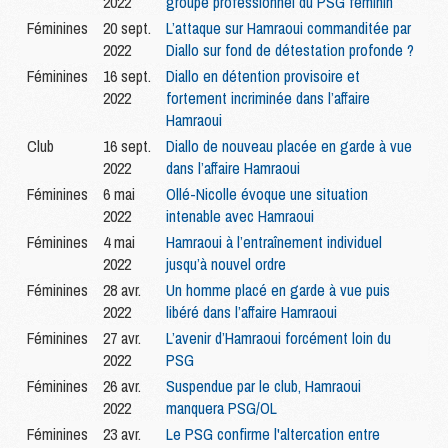
2022
groupe professionnel du PSG féminin
Féminines
20 sept.
L’attaque sur Hamraoui commanditée par
2022
Diallo sur fond de détestation profonde ?
Féminines
16 sept.
Diallo en détention provisoire et
2022
fortement incriminée dans l’affaire
Hamraoui
Club
16 sept.
Diallo de nouveau placée en garde à vue
2022
dans l’affaire Hamraoui
Féminines
6 mai
Ollé-Nicolle évoque une situation
2022
intenable avec Hamraoui
Féminines
4 mai
Hamraoui à l’entraînement individuel
2022
jusqu’à nouvel ordre
Féminines
28 avr.
Un homme placé en garde à vue puis
2022
libéré dans l’affaire Hamraoui
Féminines
27 avr.
L’avenir d’Hamraoui forcément loin du
2022
PSG
Féminines
26 avr.
Suspendue par le club, Hamraoui
2022
manquera PSG/OL
Féminines
23 avr.
Le PSG confirme l'altercation entre