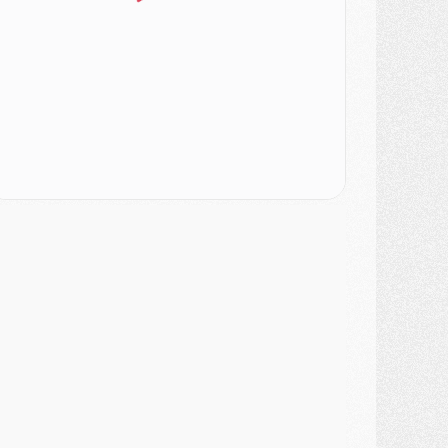
SAMEDI 01 AOÛT
ercato
- L'agent de Mika Godts confirme un accord avec le PSG
lub
- Quels numéros de maillot pour Akliouche et Digne au PSG ?
atch
- Un hommage prévu lors de Brest/PSG
ercato
- Le PSG et le Barça ont rendez-vous pour Ferran Torres
ercato
- Guéla Doué dans les listes du PSG
ercato
- Le transfert de Mika Godts au PSG en bonne voie
VENDREDI 31 JUILLET
atch
- Un diffuseur annoncé pour les deux premiers matchs amicaux du PSG
ercato
- Le transfert d'Akliouche au PSG bouclé, le montant se précise
lub
- Un retour majeur dans le groupe du PSG
lub
- [MAJ] Ndjantou et deux jeunes du PSG annoncés dans un tournoi U21
ercato
- L'étonnante piste Suzuki confirmée et onéreuse
JEUDI 30 JUILLET
élections
- Ancelotti fait le ménage au Brésil mais veut garder Marquinhos
ercato
- Le statu quo du milieu du PSG se précise
lub
- Le PSG plutôt que la FIFA pour Al-Khelaïfi, poussé par l'UEFA ?