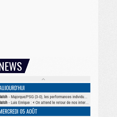
NEWS
AUJOURD'HUI
atch
- Majorque/PSG (3-0), les performances individuelles
atch
- Luis Enrique : « On attend le retour de nos internationaux »
MERCREDI 05 AOÛT