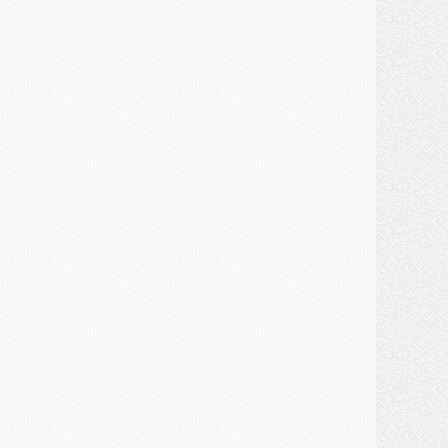
ercato
- Un troisième prêt bouclé par le PSG
LUNDI 27 JUILLET
odcast
- Podcast CulturePSG à 22h : Mercato (Barcola, Diomande, etc)
ercato
- La prolongation de Dembélé au PSG dans la dernière ligne droite
lub
- Le PSG a fait sa reprise avec... 9 joueurs
és. sociaux
- Les Portugais du PSG réunis pendant leurs vacances
ercato
- Le PSG avance sur la piste Suzuki
ercato
- Après Digne, un autre défenseur en approche au PSG ?
lub
- Une petite quinzaine de joueurs attendus pour la reprise de l'entraînement du PSG
DIMANCHE 26 JUILLET
ercato
- Le PSG lâche Diomande et tacle des demandes « totalement disproportionnés »
lub
- [Avant la reprise] Les tauliers de la saison passée
lub
- Barcola refuse de prolonger au PSG
ercato
- Luis Enrique derrière l'intérêt du PSG pour Rodri ?
ercato
- Le transfert de Kolo Muani enfin débloqué ?
ercato
- Le PSG n'est plus en pole pour Diomande, mais pas hors-jeu
SAMEDI 25 JUILLET