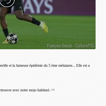
M
C
M
M
M
M
M
M
M
M
M
M
C
M
M
F
C