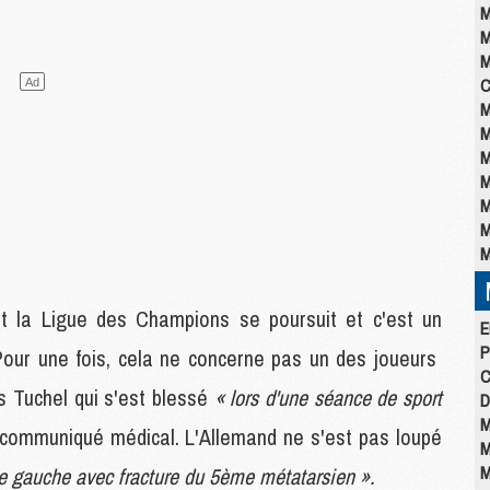
M
M
M
C
M
M
M
M
M
M
M
t la Ligue des Champions se poursuit et c'est un
E
P
 Pour une fois, cela ne concerne pas un des joueurs
C
s Tuchel qui s'est blessé
« lors d'une séance de sport
D
M
f communiqué médical. L'Allemand ne s'est pas loupé
M
M
le gauche avec fracture du 5ème métatarsien ».