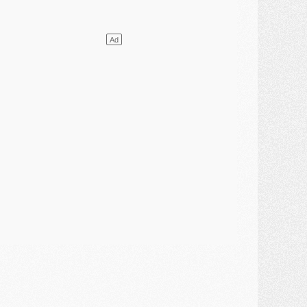
ercato
- Le PSG presserait Ferran Torres de se décider, deux pistes de secours
lub
- Déguisements, shopping, double scouting, Luis Campos dévoile ses méthodes
ercato
- Kroupi retiré du mercato
ercato
- Enfin une avancée dans le transfert d'Akliouche
MERCREDI 29 JUILLET
ercato
- Ferran Torres priorité du PSG, mais ouvert à tout
ercato
- Première offre de Liverpool en approche pour Barcola
ercato
- Le montant du transfert de Kolo Muani se précise, la formule aussi
ercato
- Kolo Muani attendu en Italie, son transfert débloqué
ercato
- Monaco a encore repoussé une offre du PSG pour Akliouche
ercato
- Liverpool presque d'accord avec Barcola, le PSG pas du tout
ercato
- Moment décisif pour le transfert de Kolo Muani
MARDI 28 JUILLET
ercato
- Des intermédiaires ont tenté de relancer Diomande au PSG
lub
- Au moins neuf jeunes conviés à l'entraînement des pros
ercato
- Une partie du communiqué du PSG sur Diomande expliquée
ercato
- Barcola futur plus gros transfert de l'été ?
ormation
- Retour sur la saison des U17 du PSG en 7 chiffres clés
lub
- Le PSG connaît ses premiers matches de septembre