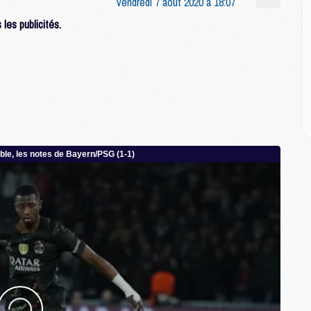
vendredi 7 août 2020 à 18:07
les publicités.
M
C
M
M
M
M
M
M
C
C
M
S
M
C