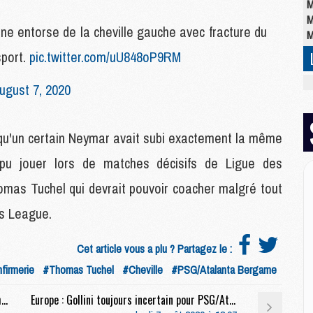
M
M
une entorse de la cheville gauche avec fracture du
M
sport.
pic.twitter.com/uU848oP9RM
M
ugust 7, 2020
M
C
M
qu'un certain Neymar avait subi exactement la même
C
M
 pu jouer lors de matches décisifs de Ligue des
M
homas Tuchel qui devrait pouvoir coacher malgré tout
E
ns League.
M
Cet article vous a plu ? Partagez le :
M
M
nfirmerie
#Thomas Tuchel
#Cheville
#PSG/Atalanta Bergame
C
Club : Bakker se réjouit d’enchaîner les matchs avec le PSG
Europe : Gollini toujours incertain pour PSG/Atalanta
M