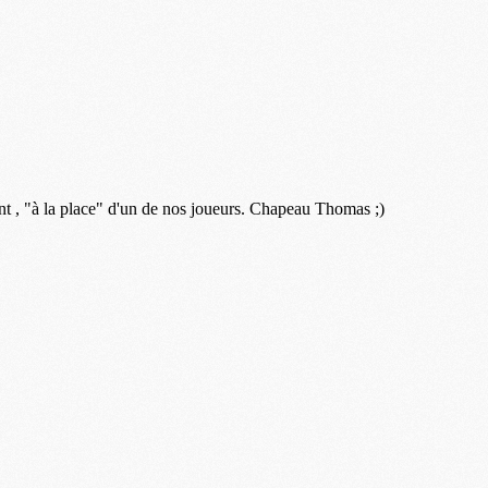
M
P
M
C
R
M
M
C
M
C
C
M
M
M