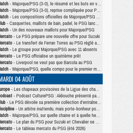
atch
- Majorque/PSG (3-0), le résumé et les buts en video
atch
- Majorque/PSG (3-0), reprise compliquée pour Paris
atch
- Les compositions officielles de Majorque/PSG avec Kvara et de nombreux jeunes
lub
- Casquettes, maillots de bain, padel, le PSG lance sa collection été
atch
- Un des nouveaux maillots pour Majorque/PSG
ercato
- Le PSG prépare une nouvelle offre pour Suzuki
ercato
- Le transfert de Ferran Torres au PSG réglé avant le 12 août ?
atch
- Le groupe pour Majorque/PSG avec 11 absents
ercato
- Le PSG officialise un quatrième prêt
ercato
- Liverpool ne veut pas que Barcola au PSG
atch
- Majorque/PSG, quelle compo pour le premier match de la saison 2026/27 ?
MARDI 04 AOÛT
urope
- Les chapeaux provisoires de la Ligue des champions 2026/27
odcast
- Podcast CulturePSG : Akliouche présenté par un fan de Monaco
lub
- Le PSG dévoile sa première collection d'entraînement pour 2026/2027
iscipline
- Un arbitre inattendu, mais porte-bonheur pour Lens/PSG
atch
- Majorque/PSG, sur quelle chaine et à quelle heure regarder le match ?
ercato
- Le plan du PSG pour Suzuki et Chevalier se précise
ercato
- Le tableau mercato du PSG (été 2026)