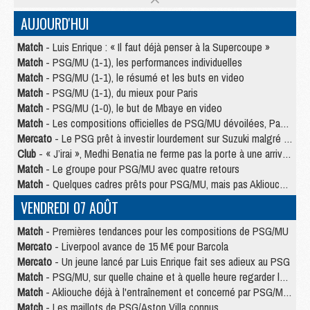
AUJOURD'HUI
Match
- Luis Enrique : « Il faut déjà penser à la Supercoupe »
Match
- PSG/MU (1-1), les performances individuelles
Match
- PSG/MU (1-1), le résumé et les buts en video
Match
- PSG/MU (1-1), du mieux pour Paris
Match
- PSG/MU (1-0), le but de Mbaye en video
Match
- Les compositions officielles de PSG/MU dévoilées, Pacho titulaire
Mercato
- Le PSG prêt à investir lourdement sur Suzuki malgré Safonov et Chevalier
Club
- « J’irai », Medhi Benatia ne ferme pas la porte à une arrivée au PSG
Match
- Le groupe pour PSG/MU avec quatre retours
Match
- Quelques cadres prêts pour PSG/MU, mais pas Akliouche ?
VENDREDI 07 AOÛT
Match
- Premières tendances pour les compositions de PSG/MU
Mercato
- Liverpool avance de 15 M€ pour Barcola
Mercato
- Un jeune lancé par Luis Enrique fait ses adieux au PSG
Match
- PSG/MU, sur quelle chaine et à quelle heure regarder le match ?
Match
- Akliouche déjà à l'entraînement et concerné par PSG/MU ?
Match
- Les maillots de PSG/Aston Villa connus