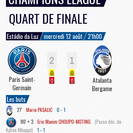
QUART DE FINALE
Estádio da Luz
mercredi 12 août
21h00
2
1
0
0
Paris Saint-
Atalanta
0
0
Germain
Bergame
Les buts
27'
Mario
PASALIC
0 - 1
90' + 3
Eric Maxim
CHOUPO-MOTING
(Passe déc. de
Kylian Mbappé)
1 - 1