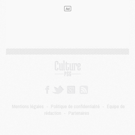
LUNDI 03 AOÛT
Match
- Podcast CulturePSG : Mercato (Godts, Suzuki, Akliouche, Barcola, etc)
Mercato
- L'Ajax attend bien plus de 45M pour Mika Godts
Club
- Quatre retours importants dans le groupe du PSG, et un plus discret
Mercato
- Ayari file en Ligue 2
Club
- Le PSG s'associe avec un géant de la tech
Mercato
- Vu d'Italie, le transfert de Suzuki au PSG est bien engagé
Mercato
- Ferran Torres ne serait pas à vendre, mais...
Europe
- Gros coup dur pour Aston Villa avant de croiser le PSG
DIMANCHE 02 AOÛT
Mercato
- Le transfert de Kolo Muani à la Juventus est officiel
Mercato
- [MAJ] Le PSG a fait une grosse offre à Parme pour Suzuki
Mercato
- Le PSG a envoyé une première offre pour Mika Godts
Club
- Après Pacho, d'autres retours en vue
Mentions légales
-
Politique de confidentialité
-
Équipe de
Mercato
- Changement de dernière minute pour Kolo Muani
rédaction
-
Partenaires
SAMEDI 01 AOÛT
Mercato
- L'agent de Mika Godts confirme un accord avec le PSG