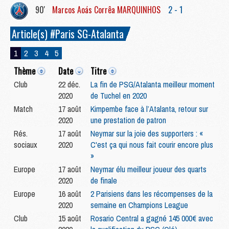
90'
Marcos Aoás Corrêa
MARQUINHOS
2 - 1
Article(s) #Paris SG-Atalanta
1
2
3
4
5
Thème
Date
Titre
Club
22 déc.
La fin de PSG/Atalanta meilleur moment
2020
de Tuchel en 2020
Match
17 août
Kimpembe face à l’Atalanta, retour sur
2020
une prestation de patron
Rés.
17 août
Neymar sur la joie des supporters : «
sociaux
2020
C'est ça qui nous fait courir encore plus
»
Europe
17 août
Neymar élu meilleur joueur des quarts
2020
de finale
Europe
16 août
2 Parisiens dans les récompenses de la
2020
semaine en Champions League
Club
15 août
Rosario Central a gagné 145 000€ avec