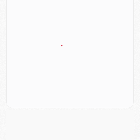
Match
- Les compositions officielles de Majorque/PSG avec Kvara et de nombreux jeunes
Club
- Casquettes, maillots de bain, padel, le PSG lance sa collection été
Match
- Un des nouveaux maillots pour Majorque/PSG
Mercato
- Le PSG prépare une nouvelle offre pour Suzuki
Mercato
- Le transfert de Ferran Torres au PSG réglé avant le 12 août ?
Match
- Le groupe pour Majorque/PSG avec 11 absents
Mercato
- Le PSG officialise un quatrième prêt
Mercato
- Liverpool ne veut pas que Barcola au PSG
Match
- Majorque/PSG, quelle compo pour le premier match de la saison 2026/27 ?
MARDI 04 AOÛT
Europe
- Les chapeaux provisoires de la Ligue des champions 2026/27
Podcast
- Podcast CulturePSG : Akliouche présenté par un fan de Monaco
Club
- Le PSG dévoile sa première collection d'entraînement pour 2026/2027
Discipline
- Un arbitre inattendu, mais porte-bonheur pour Lens/PSG
Match
- Majorque/PSG, sur quelle chaine et à quelle heure regarder le match ?
Mercato
- Le plan du PSG pour Suzuki et Chevalier se précise
Mercato
- L'Ajax refuse la première offre du PSG pour Godts
Mercato
- Le PSG veut accélérer, Ferran Torres temporise
Mercato
- Liverpool encore très loin du compte pour Barcola