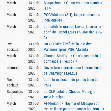
Match
13 août
Marquinhos : « On ne veut pas s'arrêter
2020
là ! »
Match
13 août
PSG/Atalanta (2-1), les performances
2020
individuelles
Match
13 août
Le match, le mental, Navas, la suite, la
2020
conf' de Tuchel après PSG/Atalanta (2-
1)
Rés.
13 août
Du vestiaire à l'hôtel, la joie des
sociaux
2020
Parisiens après PSG/Atalanta
Match
13 août
Choupo-Moting : « On n’a pas perdu la
2020
confiance et l'espoir »
Infirmerie
13 août
Navas très incertain pour la demi-finale
2020
de Champions League
Rés.
13 août
La folle explosion de joie du banc du
sociaux
2020
PSG
Supporters
13 août
Le CUP célèbre Choupo-Moting et
2020
tacle l'Equipe
Match
13 août
Al-Khelaïfi : « Neymar et Mbappé vont
2020
rester, ils ne partiront jamais les deux ! »