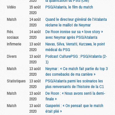
2020
la qualification du PSG (Olé)
Vidéo
15 août
PSG/Atalanta, le film du match
2020
Match
14 août
Quand le directeur général de l'Atalanta
2020
réclame le maillot de Neymar
Rés.
14 août
De Roon ironise sur sa « love story »
sociaux
2020
avec Neymar après PSG/Atalanta
Infirmerie
13 août
Navas, Silva, Verratti, Kurzawa, le point
2020
médical du PSG
Divers
13 août
Podcast CulturePSG : PSG/Atalanta (2-
2020
1)
Match
13 août
Neymar : « Ce match fait partie du top 3
2020
des comebacks de ma carrière »
Statistiques
13 août
PSG/Atalanta parmi les scénarios les
2020
plus renversants de l’histoire de la C1
Match
13 août
De Roon : « Nous avons senti la demi-
2020
finale »
Match
13 août
Gasperini : « On pensait que le match
2020
était plié »