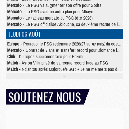
Mercato
- Le PSG va augmenter son offre pour Godts
Mercato
- Le PSG avait un autre plan pour Mbaye
Mercato
- Le tableau mercato du PSG (été 2026)
Mercato
- Le PSG officialise Akliouche, sa deuxième recrue de l’été
JEUDI 06 AOÛT
Europe
- Pourquoi le PSG redémarre 2026/27 au 4e rang du coefficient UEFA
Mercato
- Contrat de 7 ans et transfert record pour Diomandé loin du PSG
Club
- Du repos supplémentaire pour Hakimi
Match
- Aston Villa privé de sa recrue record face au PSG
Match
- Ndjantou après Majorque/PSG : « Je ne me mets pas de plafond »
Mercato
- La deuxième recrue du PSG arrive
Mercato
- Ferran Torres aurait enfin tranché entre le PSG et le Barça
Match
- Rafel Pol « touché » par l'hommage reçu avant Majorque/PSG
SOUTENEZ NOUS
Match
- Majorque/PSG (3-0), les performances individuelles
Match
- Luis Enrique : « On attend le retour de nos internationaux »
MERCREDI 05 AOÛT
Match
- Majorque/PSG (3-0), le résumé et les buts en video
Match
- Majorque/PSG (3-0), reprise compliquée pour Paris