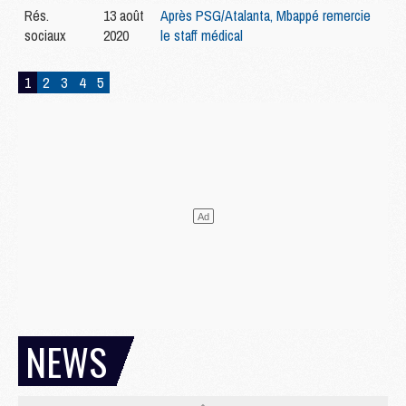
Rés.
13 août
Après PSG/Atalanta, Mbappé remercie
sociaux
2020
le staff médical
1
2
3
4
5
NEWS