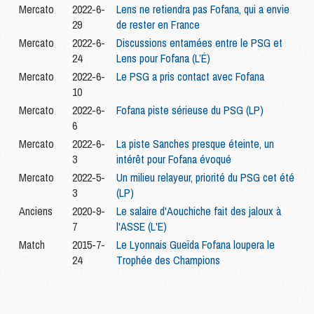
Mercato
2022-6-
Lens ne retiendra pas Fofana, qui a envie
29
de rester en France
Mercato
2022-6-
Discussions entamées entre le PSG et
24
Lens pour Fofana (L’É)
Mercato
2022-6-
Le PSG a pris contact avec Fofana
10
Mercato
2022-6-
Fofana piste sérieuse du PSG (LP)
6
Mercato
2022-6-
La piste Sanches presque éteinte, un
3
intérêt pour Fofana évoqué
Mercato
2022-5-
Un milieu relayeur, priorité du PSG cet été
3
(LP)
Anciens
2020-9-
Le salaire d'Aouchiche fait des jaloux à
7
l'ASSE (L'E)
Match
2015-7-
Le Lyonnais Gueïda Fofana loupera le
24
Trophée des Champions