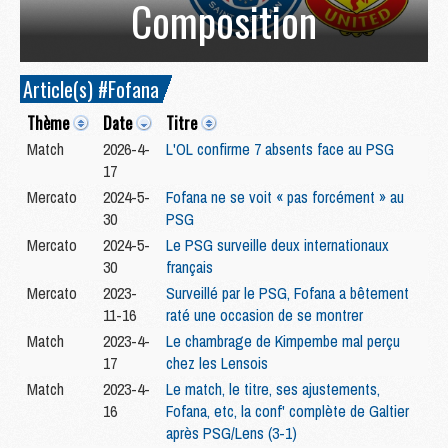
Composition
Article(s) #Fofana
Thème
Date
Titre
Match
2026-4-
L'OL confirme 7 absents face au PSG
17
Mercato
2024-5-
Fofana ne se voit « pas forcément » au
30
PSG
Mercato
2024-5-
Le PSG surveille deux internationaux
30
français
Mercato
2023-
Surveillé par le PSG, Fofana a bêtement
11-16
raté une occasion de se montrer
Match
2023-4-
Le chambrage de Kimpembe mal perçu
17
chez les Lensois
Match
2023-4-
Le match, le titre, ses ajustements,
16
Fofana, etc, la conf' complète de Galtier
après PSG/Lens (3-1)