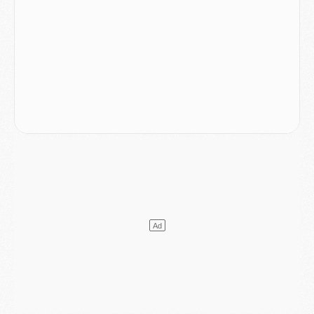
Mercato
- Liverpool ne veut pas que Barcola au PSG
Match
- Majorque/PSG, quelle compo pour le premier match de la saison 2026/27 ?
MARDI 04 AOÛT
Europe
- Les chapeaux provisoires de la Ligue des champions 2026/27
Podcast
- Podcast CulturePSG : Akliouche présenté par un fan de Monaco
Club
- Le PSG dévoile sa première collection d'entraînement pour 2026/2027
Discipline
- Un arbitre inattendu, mais porte-bonheur pour Lens/PSG
Match
- Majorque/PSG, sur quelle chaine et à quelle heure regarder le match ?
Mercato
- Le plan du PSG pour Suzuki et Chevalier se précise
Mercato
- L'Ajax refuse la première offre du PSG pour Godts
Mercato
- Le PSG veut accélérer, Ferran Torres temporise
Mercato
- Liverpool encore très loin du compte pour Barcola
LUNDI 03 AOÛT
Match
- Podcast CulturePSG : Mercato (Godts, Suzuki, Akliouche, Barcola, etc)
Mercato
- L'Ajax attend bien plus de 45M pour Mika Godts
Club
- Quatre retours importants dans le groupe du PSG, et un plus discret
Mercato
- Ayari file en Ligue 2
Club
- Le PSG s'associe avec un géant de la tech