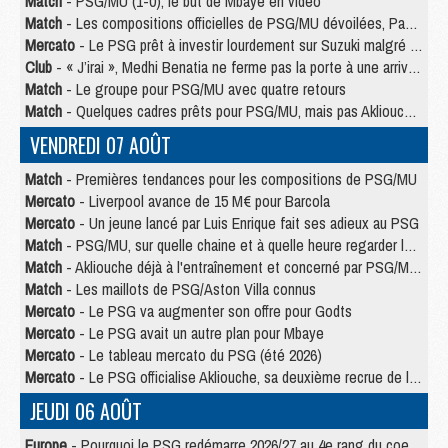
Match
- PSG/MU (1-0), le but de Mbaye en video
Match
- Les compositions officielles de PSG/MU dévoilées, Pacho titulaire
Mercato
- Le PSG prêt à investir lourdement sur Suzuki malgré Safonov et Chevalier
Club
- « J’irai », Medhi Benatia ne ferme pas la porte à une arrivée au PSG
Match
- Le groupe pour PSG/MU avec quatre retours
Match
- Quelques cadres prêts pour PSG/MU, mais pas Akliouche ?
VENDREDI 07 AOÛT
Match
- Premières tendances pour les compositions de PSG/MU
Mercato
- Liverpool avance de 15 M€ pour Barcola
Mercato
- Un jeune lancé par Luis Enrique fait ses adieux au PSG
Match
- PSG/MU, sur quelle chaine et à quelle heure regarder le match ?
Match
- Akliouche déjà à l'entraînement et concerné par PSG/MU ?
Match
- Les maillots de PSG/Aston Villa connus
Mercato
- Le PSG va augmenter son offre pour Godts
Mercato
- Le PSG avait un autre plan pour Mbaye
Mercato
- Le tableau mercato du PSG (été 2026)
Mercato
- Le PSG officialise Akliouche, sa deuxième recrue de l’été
JEUDI 06 AOÛT
Europe
- Pourquoi le PSG redémarre 2026/27 au 4e rang du coefficient UEFA