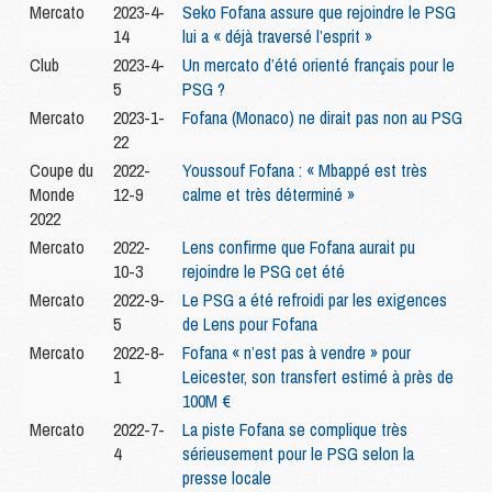
Mercato
2023-4-
Seko Fofana assure que rejoindre le PSG
14
lui a « déjà traversé l’esprit »
Club
2023-4-
Un mercato d’été orienté français pour le
5
PSG ?
Mercato
2023-1-
Fofana (Monaco) ne dirait pas non au PSG
22
Coupe du
2022-
Youssouf Fofana : « Mbappé est très
Monde
12-9
calme et très déterminé »
2022
Mercato
2022-
Lens confirme que Fofana aurait pu
10-3
rejoindre le PSG cet été
Mercato
2022-9-
Le PSG a été refroidi par les exigences
5
de Lens pour Fofana
Mercato
2022-8-
Fofana « n’est pas à vendre » pour
1
Leicester, son transfert estimé à près de
100M €
Mercato
2022-7-
La piste Fofana se complique très
4
sérieusement pour le PSG selon la
presse locale