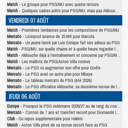
Match
- Le groupe pour PSG/MU avec quatre retours
Match
- Quelques cadres prêts pour PSG/MU, mais pas Akliouche ?
VENDREDI 07 AOÛT
Match
- Premières tendances pour les compositions de PSG/MU
Mercato
- Liverpool avance de 15 M€ pour Barcola
Mercato
- Un jeune lancé par Luis Enrique fait ses adieux au PSG
Match
- PSG/MU, sur quelle chaine et à quelle heure regarder le match ?
Match
- Akliouche déjà à l'entraînement et concerné par PSG/MU ?
Match
- Les maillots de PSG/Aston Villa connus
Mercato
- Le PSG va augmenter son offre pour Godts
Mercato
- Le PSG avait un autre plan pour Mbaye
Mercato
- Le tableau mercato du PSG (été 2026)
Mercato
- Le PSG officialise Akliouche, sa deuxième recrue de l’été
JEUDI 06 AOÛT
Europe
- Pourquoi le PSG redémarre 2026/27 au 4e rang du coefficient UEFA
Mercato
- Contrat de 7 ans et transfert record pour Diomandé loin du PSG
Club
- Du repos supplémentaire pour Hakimi
Match
- Aston Villa privé de sa recrue record face au PSG