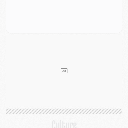
Europe
- Les chapeaux provisoires de la Ligue des champions 2026/27
Podcast
- Podcast CulturePSG : Akliouche présenté par un fan de Monaco
Club
- Le PSG dévoile sa première collection d'entraînement pour 2026/2027
Discipline
- Un arbitre inattendu, mais porte-bonheur pour Lens/PSG
Match
- Majorque/PSG, sur quelle chaine et à quelle heure regarder le match ?
Mercato
- Le plan du PSG pour Suzuki et Chevalier se précise
Mercato
- L'Ajax refuse la première offre du PSG pour Godts
Mercato
- Le PSG veut accélérer, Ferran Torres temporise
Mercato
- Liverpool encore très loin du compte pour Barcola
LUNDI 03 AOÛT
Match
- Podcast CulturePSG : Mercato (Godts, Suzuki, Akliouche, Barcola, etc)
Mercato
- L'Ajax attend bien plus de 45M pour Mika Godts
Club
- Quatre retours importants dans le groupe du PSG, et un plus discret
Mercato
- Ayari file en Ligue 2
Club
- Le PSG s'associe avec un géant de la tech
Mercato
- Vu d'Italie, le transfert de Suzuki au PSG est bien engagé
Mercato
- Ferran Torres ne serait pas à vendre, mais...
Europe
- Gros coup dur pour Aston Villa avant de croiser le PSG