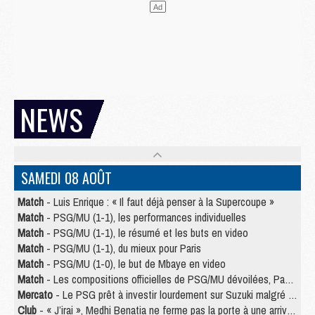
NEWS
SAMEDI 08 AOÛT
Match
- Luis Enrique : « Il faut déjà penser à la Supercoupe »
Match
- PSG/MU (1-1), les performances individuelles
Match
- PSG/MU (1-1), le résumé et les buts en video
Match
- PSG/MU (1-1), du mieux pour Paris
Match
- PSG/MU (1-0), le but de Mbaye en video
Match
- Les compositions officielles de PSG/MU dévoilées, Pacho titulaire
Mercato
- Le PSG prêt à investir lourdement sur Suzuki malgré Safonov et Chevalier
Club
- « J’irai », Medhi Benatia ne ferme pas la porte à une arrivée au PSG