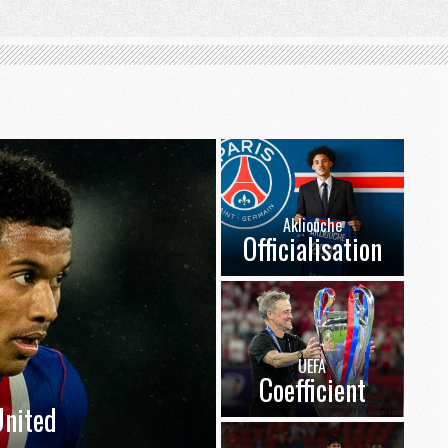
Akliouche
Officialisation
UEFA
Coefficient
nited