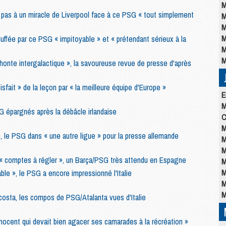
M
t pas à un miracle de Liverpool face à ce PSG « tout simplement
M
M
M
luffée par ce PSG « impitoyable » et « prétendant sérieux à la
M
M
 honte intergalactique », la savoureuse revue de presse d'après
sfait » de la leçon par « la meilleure équipe d'Europe »
E
M
 épargnés après la débâcle irlandaise
C
M
», le PSG dans « une autre ligue » pour la presse allemande
M
M
 « comptes à régler », un Barça/PSG très attendu en Espagne
M
M
uable », le PSG a encore impressionné l'Italie
M
M
osta, les compos de PSG/Atalanta vues d'Italie
nocent qui devait bien agacer ses camarades à la récréation »