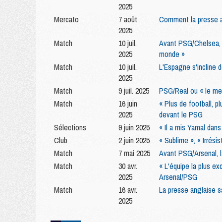
2025
Mercato
7 août
Comment la presse an
2025
Match
10 juil.
Avant PSG/Chelsea, l
2025
monde »
Match
10 juil.
L'Espagne s'incline 
2025
Match
9 juil. 2025
PSG/Real ou « le mei
Match
16 juin
« Plus de football, p
2025
devant le PSG
Sélections
9 juin 2025
« Il a mis Yamal dan
Club
2 juin 2025
« Sublime », « Irrési
Match
7 mai 2025
Avant PSG/Arsenal, l
Match
30 avr.
« L'équipe la plus ex
2025
Arsenal/PSG
Match
16 avr.
La presse anglaise s
2025