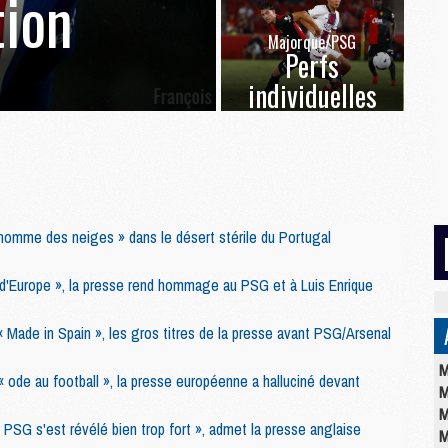
ion
Majorque/PSG
Perfs
individuelles
 homme des neiges » dans le désert stérile du Portugal
oi d'Europe », la presse rend hommage au PSG et à Luis Enrique
« Made in Spain », les gros titres de la presse avant PSG/Arsenal
M
« ode au football », la presse européenne a halluciné devant
M
M
e PSG s'est révélé bien trop fort », admet la presse anglaise
M