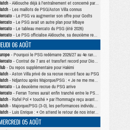
atch
- Akliouche déjà à l'entraînement et concerné par PSG/MU ?
atch
- Les maillots de PSG/Aston Villa connus
ercato
- Le PSG va augmenter son offre pour Godts
ercato
- Le PSG avait un autre plan pour Mbaye
ercato
- Le tableau mercato du PSG (été 2026)
ercato
- Le PSG officialise Akliouche, sa deuxième recrue de l’été
JEUDI 06 AOÛT
urope
- Pourquoi le PSG redémarre 2026/27 au 4e rang du coefficient UEFA
ercato
- Contrat de 7 ans et transfert record pour Diomandé loin du PSG
lub
- Du repos supplémentaire pour Hakimi
atch
- Aston Villa privé de sa recrue record face au PSG
atch
- Ndjantou après Majorque/PSG : « Je ne me mets pas de plafond »
ercato
- La deuxième recrue du PSG arrive
ercato
- Ferran Torres aurait enfin tranché entre le PSG et le Barça
atch
- Rafel Pol « touché » par l'hommage reçu avant Majorque/PSG
atch
- Majorque/PSG (3-0), les performances individuelles
atch
- Luis Enrique : « On attend le retour de nos internationaux »
MERCREDI 05 AOÛT