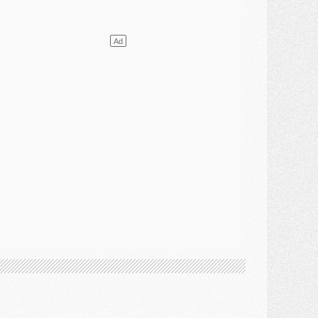
ercato
- L'agent de Mika Godts confirme un accord avec le PSG
lub
- Quels numéros de maillot pour Akliouche et Digne au PSG ?
atch
- Un hommage prévu lors de Brest/PSG
ercato
- Le PSG et le Barça ont rendez-vous pour Ferran Torres
ercato
- Guéla Doué dans les listes du PSG
ercato
- Le transfert de Mika Godts au PSG en bonne voie
VENDREDI 31 JUILLET
atch
- Un diffuseur annoncé pour les deux premiers matchs amicaux du PSG
ercato
- Le transfert d'Akliouche au PSG bouclé, le montant se précise
lub
- Un retour majeur dans le groupe du PSG
lub
- [MAJ] Ndjantou et deux jeunes du PSG annoncés dans un tournoi U21
ercato
- L'étonnante piste Suzuki confirmée et onéreuse
JEUDI 30 JUILLET
élections
- Ancelotti fait le ménage au Brésil mais veut garder Marquinhos
ercato
- Le statu quo du milieu du PSG se précise
lub
- Le PSG plutôt que la FIFA pour Al-Khelaïfi, poussé par l'UEFA ?
ercato
- Le PSG presserait Ferran Torres de se décider, deux pistes de secours
lub
- Déguisements, shopping, double scouting, Luis Campos dévoile ses méthodes