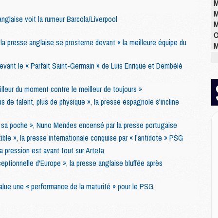
M
M
glaise voit la rumeur Barcola/Liverpool
M
C
a presse anglaise se prosterne devant « la meilleure équipe du
M
M
devant le « Parfait Saint-Germain » de Luis Enrique et Dembélé
M
M
M
lleur du moment contre le meilleur de toujours »
M
lus de talent, plus de physique », la presse espagnole s'incline
M
s sa poche », Nuno Mendes encensé par la presse portugaise
stible », la presse internationale conquise par « l’antidote » PSG
E
a pression est avant tout sur Arteta
P
ceptionnelle d'Europe », la presse anglaise bluffée après
C
D
M
alue une « performance de la maturité » pour le PSG
M
M