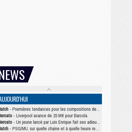
NEWS
AUJOURD'HUI
atch
- Premières tendances pour les compositions de PSG/MU
ercato
- Liverpool avance de 15 M€ pour Barcola
ercato
- Un jeune lancé par Luis Enrique fait ses adieux au PSG
atch
- PSG/MU, sur quelle chaine et à quelle heure regarder le match ?