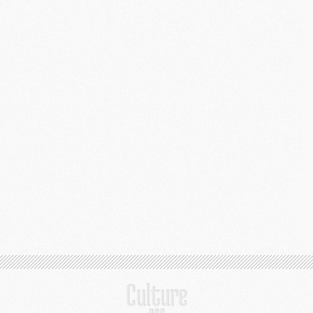
M
C
M
M
M
M
M
M
C
C
M
S
M
C
M
C