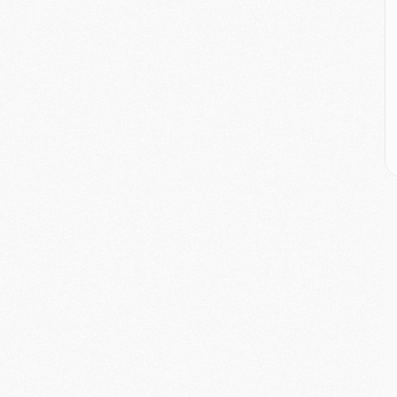
M
M
M
M
C
M
C
M
M
E
M
M
M
C
M