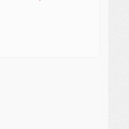
ercato
- Le PSG veut accélérer, Ferran Torres temporise
ercato
- Liverpool encore très loin du compte pour Barcola
LUNDI 03 AOÛT
atch
- Podcast CulturePSG : Mercato (Godts, Suzuki, Akliouche, Barcola, etc)
ercato
- L'Ajax attend bien plus de 45M pour Mika Godts
lub
- Quatre retours importants dans le groupe du PSG, et un plus discret
ercato
- Ayari file en Ligue 2
lub
- Le PSG s'associe avec un géant de la tech
ercato
- Vu d'Italie, le transfert de Suzuki au PSG est bien engagé
ercato
- Ferran Torres ne serait pas à vendre, mais...
urope
- Gros coup dur pour Aston Villa avant de croiser le PSG
DIMANCHE 02 AOÛT
ercato
- Le transfert de Kolo Muani à la Juventus est officiel
ercato
- [MAJ] Le PSG a fait une grosse offre à Parme pour Suzuki
ercato
- Le PSG a envoyé une première offre pour Mika Godts
lub
- Après Pacho, d'autres retours en vue
ercato
- Changement de dernière minute pour Kolo Muani
SAMEDI 01 AOÛT