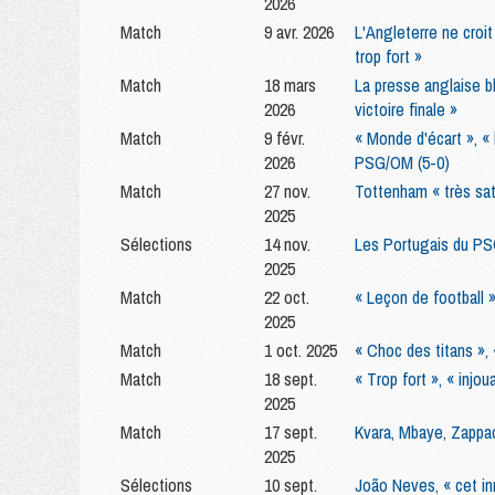
2026
Match
9 avr. 2026
L'Angleterre ne croi
trop fort »
Match
18 mars
La presse anglaise b
2026
victoire finale »
Match
9 févr.
« Monde d'écart », «
2026
PSG/OM (5-0)
Match
27 nov.
Tottenham « très sati
2025
Sélections
14 nov.
Les Portugais du PSG
2025
Match
22 oct.
« Leçon de football 
2025
Match
1 oct. 2025
« Choc des titans »,
Match
18 sept.
« Trop fort », « injo
2025
Match
17 sept.
Kvara, Mbaye, Zappac
2025
Sélections
10 sept.
João Neves, « cet in