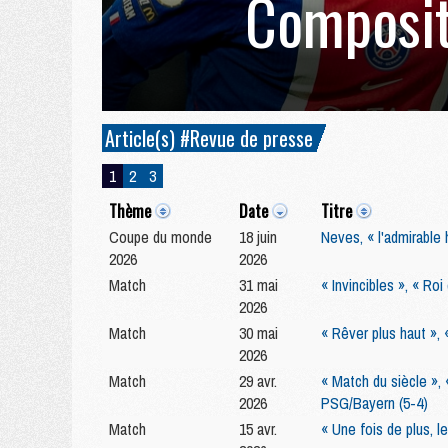
Composit
Article(s) #Revue de presse
1
2
3
Thème
Date
Titre
Coupe du monde
18 juin
Neves, « l'admirable
2026
2026
Match
31 mai
« Invincibles », « R
2026
Match
30 mai
« Rêver plus haut », 
2026
Match
29 avr.
« Match du siècle », 
2026
PSG/Bayern (5-4)
Match
15 avr.
« Une fois de plus, l