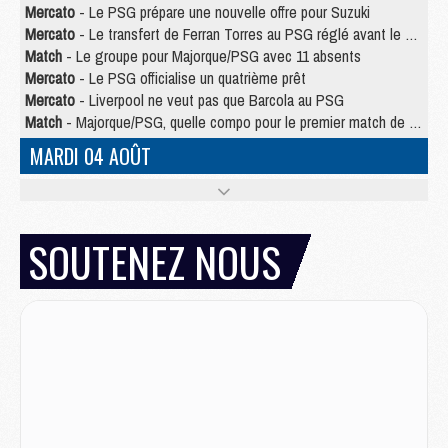
Mercato
- Le PSG prépare une nouvelle offre pour Suzuki
Mercato
- Le transfert de Ferran Torres au PSG réglé avant le 12 août ?
Match
- Le groupe pour Majorque/PSG avec 11 absents
Mercato
- Le PSG officialise un quatrième prêt
Mercato
- Liverpool ne veut pas que Barcola au PSG
Match
- Majorque/PSG, quelle compo pour le premier match de la saison 2026/27 ?
MARDI 04 AOÛT
Europe
- Les chapeaux provisoires de la Ligue des champions 2026/27
Podcast
- Podcast CulturePSG : Akliouche présenté par un fan de Monaco
Club
- Le PSG dévoile sa première collection d'entraînement pour 2026/2027
SOUTENEZ NOUS
Discipline
- Un arbitre inattendu, mais porte-bonheur pour Lens/PSG
Match
- Majorque/PSG, sur quelle chaine et à quelle heure regarder le match ?
Mercato
- Le plan du PSG pour Suzuki et Chevalier se précise
Mercato
- L'Ajax refuse la première offre du PSG pour Godts
Mercato
- Le PSG veut accélérer, Ferran Torres temporise
Mercato
- Liverpool encore très loin du compte pour Barcola
LUNDI 03 AOÛT
Match
- Podcast CulturePSG : Mercato (Godts, Suzuki, Akliouche, Barcola, etc)