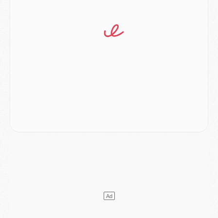
Mercato
- L'Ajax attend bien plus de 45M pour Mika Godts
Club
- Quatre retours importants dans le groupe du PSG, et un plus discret
Mercato
- Ayari file en Ligue 2
Club
- Le PSG s'associe avec un géant de la tech
Mercato
- Vu d'Italie, le transfert de Suzuki au PSG est bien engagé
Mercato
- Ferran Torres ne serait pas à vendre, mais...
Europe
- Gros coup dur pour Aston Villa avant de croiser le PSG
DIMANCHE 02 AOÛT
Mercato
- Le transfert de Kolo Muani à la Juventus est officiel
Mercato
- [MAJ] Le PSG a fait une grosse offre à Parme pour Suzuki
Mercato
- Le PSG a envoyé une première offre pour Mika Godts
Club
- Après Pacho, d'autres retours en vue
Mercato
- Changement de dernière minute pour Kolo Muani
SAMEDI 01 AOÛT
Mercato
- L'agent de Mika Godts confirme un accord avec le PSG
Club
- Quels numéros de maillot pour Akliouche et Digne au PSG ?
Match
- Un hommage prévu lors de Brest/PSG
Mercato
- Le PSG et le Barça ont rendez-vous pour Ferran Torres