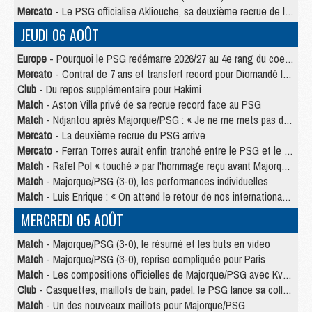
Mercato
- Le PSG officialise Akliouche, sa deuxième recrue de l’été
JEUDI 06 AOÛT
Europe
- Pourquoi le PSG redémarre 2026/27 au 4e rang du coefficient UEFA
Mercato
- Contrat de 7 ans et transfert record pour Diomandé loin du PSG
Club
- Du repos supplémentaire pour Hakimi
Match
- Aston Villa privé de sa recrue record face au PSG
Match
- Ndjantou après Majorque/PSG : « Je ne me mets pas de plafond »
Mercato
- La deuxième recrue du PSG arrive
Mercato
- Ferran Torres aurait enfin tranché entre le PSG et le Barça
Match
- Rafel Pol « touché » par l'hommage reçu avant Majorque/PSG
Match
- Majorque/PSG (3-0), les performances individuelles
Match
- Luis Enrique : « On attend le retour de nos internationaux »
MERCREDI 05 AOÛT
Match
- Majorque/PSG (3-0), le résumé et les buts en video
Match
- Majorque/PSG (3-0), reprise compliquée pour Paris
Match
- Les compositions officielles de Majorque/PSG avec Kvara et de nombreux jeunes
Club
- Casquettes, maillots de bain, padel, le PSG lance sa collection été
Match
- Un des nouveaux maillots pour Majorque/PSG