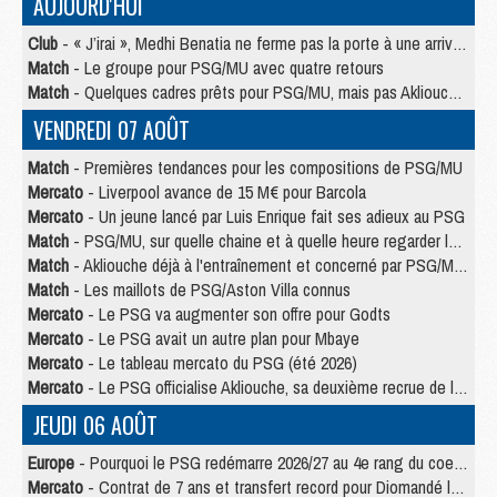
AUJOURD'HUI
Club
- « J’irai », Medhi Benatia ne ferme pas la porte à une arrivée au PSG
Match
- Le groupe pour PSG/MU avec quatre retours
Match
- Quelques cadres prêts pour PSG/MU, mais pas Akliouche ?
VENDREDI 07 AOÛT
Match
- Premières tendances pour les compositions de PSG/MU
Mercato
- Liverpool avance de 15 M€ pour Barcola
Mercato
- Un jeune lancé par Luis Enrique fait ses adieux au PSG
Match
- PSG/MU, sur quelle chaine et à quelle heure regarder le match ?
Match
- Akliouche déjà à l'entraînement et concerné par PSG/MU ?
Match
- Les maillots de PSG/Aston Villa connus
Mercato
- Le PSG va augmenter son offre pour Godts
Mercato
- Le PSG avait un autre plan pour Mbaye
Mercato
- Le tableau mercato du PSG (été 2026)
Mercato
- Le PSG officialise Akliouche, sa deuxième recrue de l’été
JEUDI 06 AOÛT
Europe
- Pourquoi le PSG redémarre 2026/27 au 4e rang du coefficient UEFA
Mercato
- Contrat de 7 ans et transfert record pour Diomandé loin du PSG