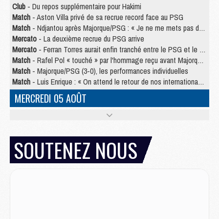
Club
- Du repos supplémentaire pour Hakimi
Match
- Aston Villa privé de sa recrue record face au PSG
Match
- Ndjantou après Majorque/PSG : « Je ne me mets pas de plafond »
Mercato
- La deuxième recrue du PSG arrive
Mercato
- Ferran Torres aurait enfin tranché entre le PSG et le Barça
Match
- Rafel Pol « touché » par l'hommage reçu avant Majorque/PSG
Match
- Majorque/PSG (3-0), les performances individuelles
Match
- Luis Enrique : « On attend le retour de nos internationaux »
MERCREDI 05 AOÛT
Match
- Majorque/PSG (3-0), le résumé et les buts en video
Match
- Majorque/PSG (3-0), reprise compliquée pour Paris
Match
- Les compositions officielles de Majorque/PSG avec Kvara et de nombreux jeunes
SOUTENEZ NOUS
Club
- Casquettes, maillots de bain, padel, le PSG lance sa collection été
Match
- Un des nouveaux maillots pour Majorque/PSG
Mercato
- Le PSG prépare une nouvelle offre pour Suzuki
Mercato
- Le transfert de Ferran Torres au PSG réglé avant le 12 août ?
Match
- Le groupe pour Majorque/PSG avec 11 absents
Mercato
- Le PSG officialise un quatrième prêt
Mercato
- Liverpool ne veut pas que Barcola au PSG