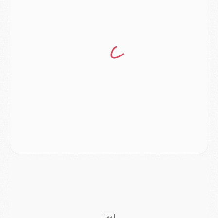
Match
- Majorque/PSG, quelle compo pour le premier match de la saison 2026/27 ?
MARDI 04 AOÛT
Europe
- Les chapeaux provisoires de la Ligue des champions 2026/27
Podcast
- Podcast CulturePSG : Akliouche présenté par un fan de Monaco
Club
- Le PSG dévoile sa première collection d'entraînement pour 2026/2027
Discipline
- Un arbitre inattendu, mais porte-bonheur pour Lens/PSG
Match
- Majorque/PSG, sur quelle chaine et à quelle heure regarder le match ?
Mercato
- Le plan du PSG pour Suzuki et Chevalier se précise
Mercato
- L'Ajax refuse la première offre du PSG pour Godts
Mercato
- Le PSG veut accélérer, Ferran Torres temporise
Mercato
- Liverpool encore très loin du compte pour Barcola
LUNDI 03 AOÛT
Match
- Podcast CulturePSG : Mercato (Godts, Suzuki, Akliouche, Barcola, etc)
Mercato
- L'Ajax attend bien plus de 45M pour Mika Godts
Club
- Quatre retours importants dans le groupe du PSG, et un plus discret
Mercato
- Ayari file en Ligue 2
Club
- Le PSG s'associe avec un géant de la tech
Mercato
- Vu d'Italie, le transfert de Suzuki au PSG est bien engagé