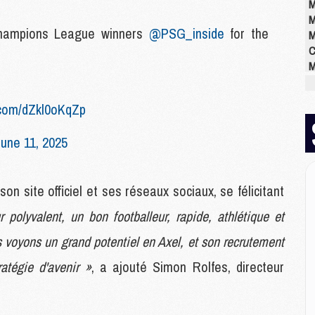
M
M
Champions League winners
@PSG_inside
for the
M
C
M
M
M
r.com/dZkl0oKqZp
M
M
une 11, 2025
M
M
son site officiel et ses réseaux sociaux, se félicitant
E
 polyvalent, un bon footballeur, rapide, athlétique et
P
C
 voyons un grand potentiel en Axel, et son recrutement
D
atégie d'avenir »
, a ajouté Simon Rolfes, directeur
M
M
M