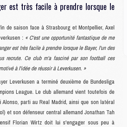
M
ger est très facile à prendre lorsque le
M
M
in de saison face à Strasbourg et Montpellier, Axel
M
everkusen :
« C'est une opportunité fantastique de me
C
M
ranger est très facile à prendre lorsque le Bayer, l'un des
C
M
us recrute. Ce club m'a fasciné par son football ces
M
motivé à l'idée de réussir à Leverkusen. »
E
ayer Leverkusen a terminé deuxième de Bundesliga
M
mpions League. Le club allemand vient toutefois de
M
M
 Alonso, parti au Real Madrid, ainsi que son latéral
C
ool) et son défenseur central allemand Jonathan Tah
M
fensif Florian Wirtz doit lui s'engager sous peu à