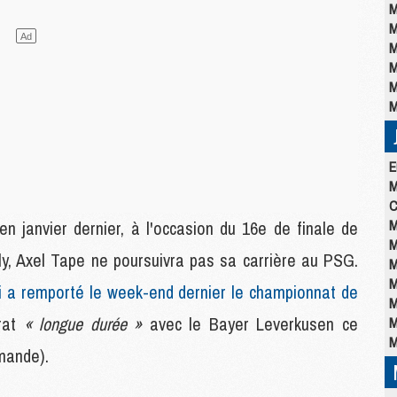
M
M
M
M
M
M
E
M
C
M
n janvier dernier, à l'occasion du 16e de finale de
M
y, Axel Tape ne poursuivra pas sa carrière au PSG.
M
M
i a remporté le week-end dernier le championnat de
M
trat
« longue durée »
avec le Bayer Leverkusen ce
M
M
mande).