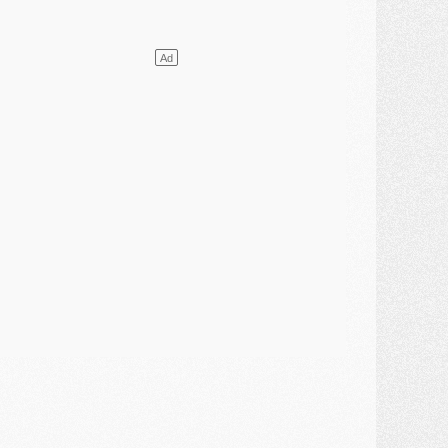
ercato
- L'agent de Mika Godts confirme un accord avec le PSG
lub
- Quels numéros de maillot pour Akliouche et Digne au PSG ?
atch
- Un hommage prévu lors de Brest/PSG
ercato
- Le PSG et le Barça ont rendez-vous pour Ferran Torres
ercato
- Guéla Doué dans les listes du PSG
ercato
- Le transfert de Mika Godts au PSG en bonne voie
VENDREDI 31 JUILLET
atch
- Un diffuseur annoncé pour les deux premiers matchs amicaux du PSG
ercato
- Le transfert d'Akliouche au PSG bouclé, le montant se précise
lub
- Un retour majeur dans le groupe du PSG
lub
- [MAJ] Ndjantou et deux jeunes du PSG annoncés dans un tournoi U21
ercato
- L'étonnante piste Suzuki confirmée et onéreuse
JEUDI 30 JUILLET
élections
- Ancelotti fait le ménage au Brésil mais veut garder Marquinhos
ercato
- Le statu quo du milieu du PSG se précise
lub
- Le PSG plutôt que la FIFA pour Al-Khelaïfi, poussé par l'UEFA ?
ercato
- Le PSG presserait Ferran Torres de se décider, deux pistes de secours
lub
- Déguisements, shopping, double scouting, Luis Campos dévoile ses méthodes