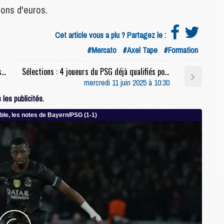
ions d'euros.
M
C
M
Cet article vous a plu ? Partagez le :
M
#Mercato
#Axel Tape
#Formation
M
M
Club : « Si la situation politique évolue, on avisera », le PSG ne ferme pas encore la porte au Parc
Sélections : 4 joueurs du PSG déjà qualifiés pour la Coupe du monde 2026
mercredi 11 juin 2025 à 10:30
les publicités.
M
M
C
C
M
S
M
C
M
C