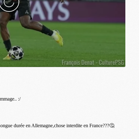
M
M
M
M
M
M
M
M
M
M
C
M
M
F
C
M