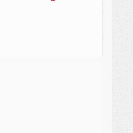
ercato
- Le PSG veut accélérer, Ferran Torres temporise
ercato
- Liverpool encore très loin du compte pour Barcola
LUNDI 03 AOÛT
atch
- Podcast CulturePSG : Mercato (Godts, Suzuki, Akliouche, Barcola, etc)
ercato
- L'Ajax attend bien plus de 45M pour Mika Godts
lub
- Quatre retours importants dans le groupe du PSG, et un plus discret
ercato
- Ayari file en Ligue 2
lub
- Le PSG s'associe avec un géant de la tech
ercato
- Vu d'Italie, le transfert de Suzuki au PSG est bien engagé
ercato
- Ferran Torres ne serait pas à vendre, mais...
urope
- Gros coup dur pour Aston Villa avant de croiser le PSG
DIMANCHE 02 AOÛT
ercato
- Le transfert de Kolo Muani à la Juventus est officiel
ercato
- [MAJ] Le PSG a fait une grosse offre à Parme pour Suzuki
ercato
- Le PSG a envoyé une première offre pour Mika Godts
lub
- Après Pacho, d'autres retours en vue
ercato
- Changement de dernière minute pour Kolo Muani
SAMEDI 01 AOÛT