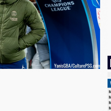
M
M
M
M