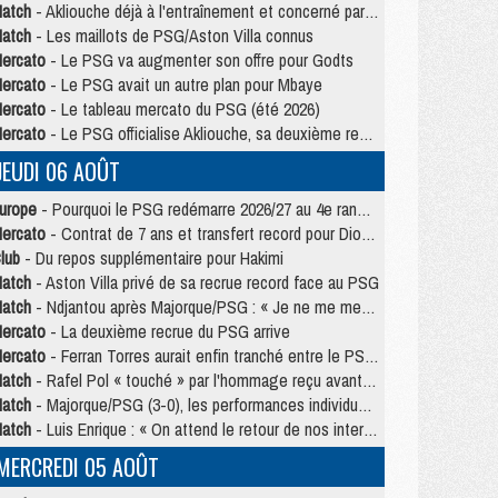
atch
- Akliouche déjà à l'entraînement et concerné par PSG/MU ?
atch
- Les maillots de PSG/Aston Villa connus
ercato
- Le PSG va augmenter son offre pour Godts
ercato
- Le PSG avait un autre plan pour Mbaye
ercato
- Le tableau mercato du PSG (été 2026)
ercato
- Le PSG officialise Akliouche, sa deuxième recrue de l’été
JEUDI 06 AOÛT
urope
- Pourquoi le PSG redémarre 2026/27 au 4e rang du coefficient UEFA
ercato
- Contrat de 7 ans et transfert record pour Diomandé loin du PSG
lub
- Du repos supplémentaire pour Hakimi
atch
- Aston Villa privé de sa recrue record face au PSG
atch
- Ndjantou après Majorque/PSG : « Je ne me mets pas de plafond »
ercato
- La deuxième recrue du PSG arrive
ercato
- Ferran Torres aurait enfin tranché entre le PSG et le Barça
atch
- Rafel Pol « touché » par l'hommage reçu avant Majorque/PSG
atch
- Majorque/PSG (3-0), les performances individuelles
atch
- Luis Enrique : « On attend le retour de nos internationaux »
MERCREDI 05 AOÛT