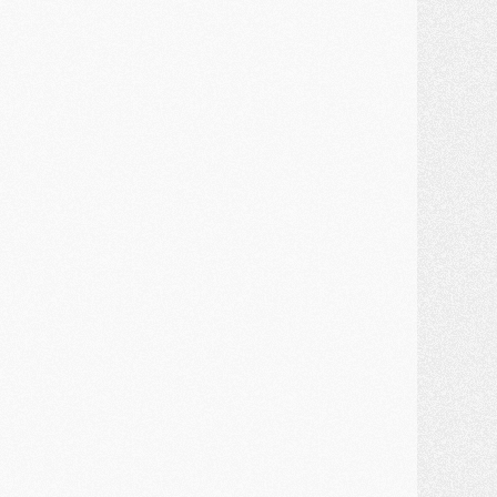
ercato
- Kroupi retiré du mercato
ercato
- Enfin une avancée dans le transfert d'Akliouche
MERCREDI 29 JUILLET
ercato
- Ferran Torres priorité du PSG, mais ouvert à tout
ercato
- Première offre de Liverpool en approche pour Barcola
ercato
- Le montant du transfert de Kolo Muani se précise, la formule aussi
ercato
- Kolo Muani attendu en Italie, son transfert débloqué
ercato
- Monaco a encore repoussé une offre du PSG pour Akliouche
ercato
- Liverpool presque d'accord avec Barcola, le PSG pas du tout
ercato
- Moment décisif pour le transfert de Kolo Muani
MARDI 28 JUILLET
ercato
- Des intermédiaires ont tenté de relancer Diomande au PSG
lub
- Au moins neuf jeunes conviés à l'entraînement des pros
ercato
- Une partie du communiqué du PSG sur Diomande expliquée
ercato
- Barcola futur plus gros transfert de l'été ?
ormation
- Retour sur la saison des U17 du PSG en 7 chiffres clés
lub
- Le PSG connaît ses premiers matches de septembre
ercato
- Un troisième prêt bouclé par le PSG