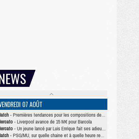
NEWS
VENDREDI 07 AOÛT
atch
- Premières tendances pour les compositions de PSG/MU
ercato
- Liverpool avance de 15 M€ pour Barcola
ercato
- Un jeune lancé par Luis Enrique fait ses adieux au PSG
atch
- PSG/MU, sur quelle chaine et à quelle heure regarder le match ?