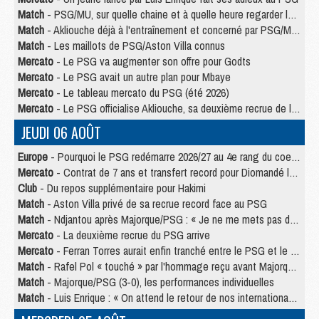
Match
- PSG/MU, sur quelle chaine et à quelle heure regarder le match ?
Match
- Akliouche déjà à l'entraînement et concerné par PSG/MU ?
Match
- Les maillots de PSG/Aston Villa connus
Mercato
- Le PSG va augmenter son offre pour Godts
Mercato
- Le PSG avait un autre plan pour Mbaye
Mercato
- Le tableau mercato du PSG (été 2026)
Mercato
- Le PSG officialise Akliouche, sa deuxième recrue de l’été
JEUDI 06 AOÛT
Europe
- Pourquoi le PSG redémarre 2026/27 au 4e rang du coefficient UEFA
Mercato
- Contrat de 7 ans et transfert record pour Diomandé loin du PSG
Club
- Du repos supplémentaire pour Hakimi
Match
- Aston Villa privé de sa recrue record face au PSG
Match
- Ndjantou après Majorque/PSG : « Je ne me mets pas de plafond »
Mercato
- La deuxième recrue du PSG arrive
Mercato
- Ferran Torres aurait enfin tranché entre le PSG et le Barça
Match
- Rafel Pol « touché » par l'hommage reçu avant Majorque/PSG
Match
- Majorque/PSG (3-0), les performances individuelles
Match
- Luis Enrique : « On attend le retour de nos internationaux »