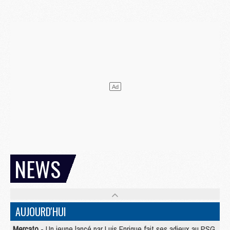
NEWS
AUJOURD'HUI
Mercato
- Un jeune lancé par Luis Enrique fait ses adieux au PSG