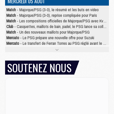
MERCREDI 05 AOÛT
Match
- Majorque/PSG (3-0), le résumé et les buts en video
Match
- Majorque/PSG (3-0), reprise compliquée pour Paris
Match
- Les compositions officielles de Majorque/PSG avec Kvara et de nombreux jeunes
Club
- Casquettes, maillots de bain, padel, le PSG lance sa collection été
Match
- Un des nouveaux maillots pour Majorque/PSG
Mercato
- Le PSG prépare une nouvelle offre pour Suzuki
Mercato
- Le transfert de Ferran Torres au PSG réglé avant le 12 août ?
Match
- Le groupe pour Majorque/PSG avec 11 absents
Mercato
- Le PSG officialise un quatrième prêt
Mercato
- Liverpool ne veut pas que Barcola au PSG
SOUTENEZ NOUS
Match
- Majorque/PSG, quelle compo pour le premier match de la saison 2026/27 ?
MARDI 04 AOÛT
Europe
- Les chapeaux provisoires de la Ligue des champions 2026/27
Podcast
- Podcast CulturePSG : Akliouche présenté par un fan de Monaco
Club
- Le PSG dévoile sa première collection d'entraînement pour 2026/2027
Discipline
- Un arbitre inattendu, mais porte-bonheur pour Lens/PSG
Match
- Majorque/PSG, sur quelle chaine et à quelle heure regarder le match ?
Mercato
- Le plan du PSG pour Suzuki et Chevalier se précise