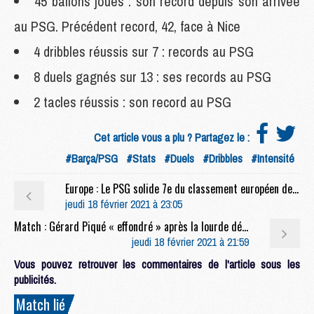
45 ballons joués : son record depuis son arrivée
au PSG. Précédent record, 42, face à Nice
4 dribbles réussis sur 7 : records au PSG
8 duels gagnés sur 13 : ses records au PSG
2 tacles réussis : son record au PSG
Cet article vous a plu ? Partagez le :
#Barça/PSG
#Stats
#Duels
#Dribbles
#Intensité
Europe : Le PSG solide 7e du classement européen des clubs
jeudi 18 février 2021 à 23:05
Match : Gérard Piqué « effondré » après la lourde défaite face au PSG
jeudi 18 février 2021 à 21:59
Vous pouvez retrouver les commentaires de l'article sous les
publicités.
Match lié