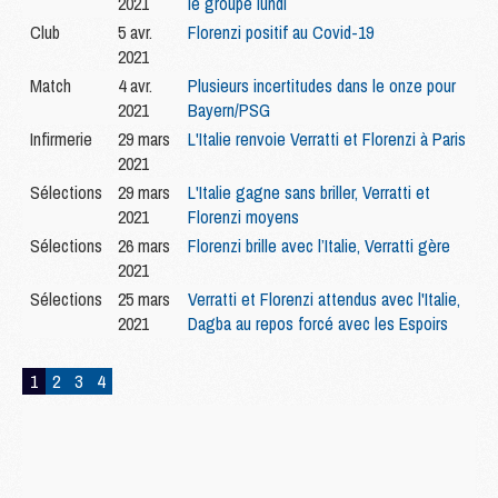
2021
le groupe lundi
Club
5 avr.
Florenzi positif au Covid-19
2021
Match
4 avr.
Plusieurs incertitudes dans le onze pour
2021
Bayern/PSG
Infirmerie
29 mars
L'Italie renvoie Verratti et Florenzi à Paris
2021
Sélections
29 mars
L'Italie gagne sans briller, Verratti et
2021
Florenzi moyens
Sélections
26 mars
Florenzi brille avec l’Italie, Verratti gère
2021
Sélections
25 mars
Verratti et Florenzi attendus avec l'Italie,
2021
Dagba au repos forcé avec les Espoirs
1
2
3
4