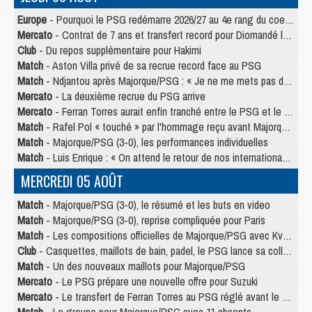
Europe
- Pourquoi le PSG redémarre 2026/27 au 4e rang du coefficient UEFA
Mercato
- Contrat de 7 ans et transfert record pour Diomandé loin du PSG
Club
- Du repos supplémentaire pour Hakimi
Match
- Aston Villa privé de sa recrue record face au PSG
Match
- Ndjantou après Majorque/PSG : « Je ne me mets pas de plafond »
Mercato
- La deuxième recrue du PSG arrive
Mercato
- Ferran Torres aurait enfin tranché entre le PSG et le Barça
Match
- Rafel Pol « touché » par l'hommage reçu avant Majorque/PSG
Match
- Majorque/PSG (3-0), les performances individuelles
Match
- Luis Enrique : « On attend le retour de nos internationaux »
MERCREDI 05 AOÛT
Match
- Majorque/PSG (3-0), le résumé et les buts en video
Match
- Majorque/PSG (3-0), reprise compliquée pour Paris
Match
- Les compositions officielles de Majorque/PSG avec Kvara et de nombreux jeunes
Club
- Casquettes, maillots de bain, padel, le PSG lance sa collection été
Match
- Un des nouveaux maillots pour Majorque/PSG
Mercato
- Le PSG prépare une nouvelle offre pour Suzuki
Mercato
- Le transfert de Ferran Torres au PSG réglé avant le 12 août ?