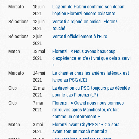
Mercato
15 juin
L'agent de Hakimi confirme son départ,
2021
l'option Florenzi encore existante
Sélections
13 juin
Verratti a rejoué en amical, Florenzi
2021
touché
Sélections
2 juin
Verratti officiellement à l'Euro
2021
Match
19 mai
Florenzi : « Nous avons beaucoup
2021
d'expérience et c’est vrai que cela a servi
»
Mercato
14 mai
Le chantier chez les arrières latéraux est
2021
lancé au PSG (L’E)
Club
11 mai
La direction du PSG toujours pas décidée
2021
pour le cas Florenzi (LP)
Club
7 mai
Florenzi : « Quand nous nous sommes
2021
retrouvés après Manchester, c'était
comme un enterrement »
Match
3 mai
Florenzi avant City/PSG : « Ce sera
2021
avant tout un match mental »