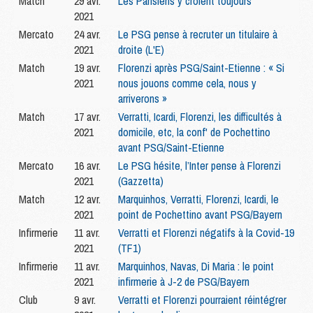
Match
29 avr.
Les Parisiens y croient toujours
2021
Mercato
24 avr.
Le PSG pense à recruter un titulaire à
2021
droite (L'E)
Match
19 avr.
Florenzi après PSG/Saint-Etienne : « Si
2021
nous jouons comme cela, nous y
arriverons »
Match
17 avr.
Verratti, Icardi, Florenzi, les difficultés à
2021
domicile, etc, la conf' de Pochettino
avant PSG/Saint-Etienne
Mercato
16 avr.
Le PSG hésite, l’Inter pense à Florenzi
2021
(Gazzetta)
Match
12 avr.
Marquinhos, Verratti, Florenzi, Icardi, le
2021
point de Pochettino avant PSG/Bayern
Infirmerie
11 avr.
Verratti et Florenzi négatifs à la Covid-19
2021
(TF1)
Infirmerie
11 avr.
Marquinhos, Navas, Di Maria : le point
2021
infirmerie à J-2 de PSG/Bayern
Club
9 avr.
Verratti et Florenzi pourraient réintégrer