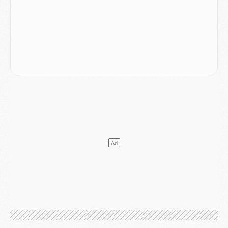
Club
- Le PSG s'associe avec un géant de la tech
Mercato
- Vu d'Italie, le transfert de Suzuki au PSG est bien engagé
Mercato
- Ferran Torres ne serait pas à vendre, mais...
Europe
- Gros coup dur pour Aston Villa avant de croiser le PSG
DIMANCHE 02 AOÛT
Mercato
- Le transfert de Kolo Muani à la Juventus est officiel
Mercato
- [MAJ] Le PSG a fait une grosse offre à Parme pour Suzuki
Mercato
- Le PSG a envoyé une première offre pour Mika Godts
Club
- Après Pacho, d'autres retours en vue
Mercato
- Changement de dernière minute pour Kolo Muani
SAMEDI 01 AOÛT
Mercato
- L'agent de Mika Godts confirme un accord avec le PSG
Club
- Quels numéros de maillot pour Akliouche et Digne au PSG ?
Match
- Un hommage prévu lors de Brest/PSG
Mercato
- Le PSG et le Barça ont rendez-vous pour Ferran Torres
Mercato
- Guéla Doué dans les listes du PSG
Mercato
- Le transfert de Mika Godts au PSG en bonne voie