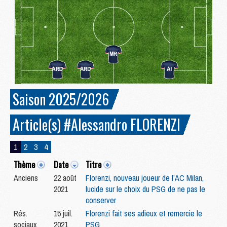
Saison 2025/2026
Article(s) #Alessandro FLORENZI
1
2
3
4
Thème
Date
Titre
Anciens
22 août
Florenzi, nouveau joueur de l’AC Milan,
2021
lucide sur le choix du PSG de ne pas le
conserver
Rés.
15 juil.
Florenzi fait ses adieux et remercie le
sociaux
2021
PSG