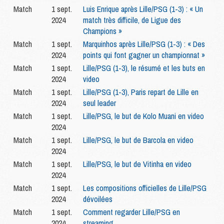
Match
1 sept.
Luis Enrique après Lille/PSG (1-3) : « Un
2024
match très difficile, de Ligue des
Champions »
Match
1 sept.
Marquinhos après Lille/PSG (1-3) : « Des
2024
points qui font gagner un championnat »
Match
1 sept.
Lille/PSG (1-3), le résumé et les buts en
2024
video
Match
1 sept.
Lille/PSG (1-3), Paris repart de Lille en
2024
seul leader
Match
1 sept.
Lille/PSG, le but de Kolo Muani en video
2024
Match
1 sept.
Lille/PSG, le but de Barcola en video
2024
Match
1 sept.
Lille/PSG, le but de Vitinha en video
2024
Match
1 sept.
Les compositions officielles de Lille/PSG
2024
dévoilées
Match
1 sept.
Comment regarder Lille/PSG en
2024
streaming