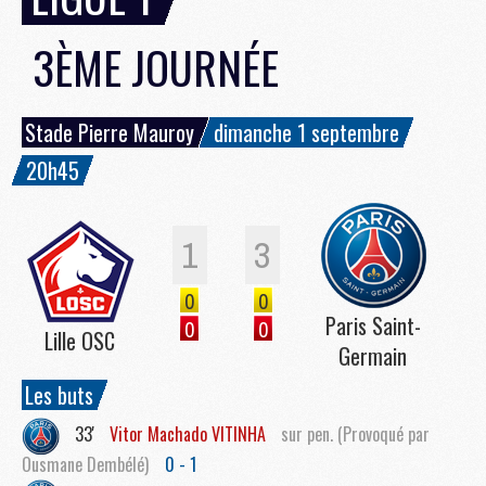
3ÈME JOURNÉE
Stade Pierre Mauroy
dimanche 1 septembre
20h45
1
3
0
0
Paris Saint-
0
0
Lille OSC
Germain
Les buts
33'
Vitor Machado
VITINHA
sur pen. (Provoqué par
Ousmane Dembélé)
0 - 1