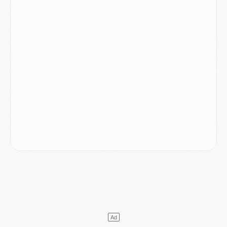
Match
- Ndjantou après Majorque/PSG : « Je ne me mets pas de plafond »
Mercato
- La deuxième recrue du PSG arrive
Mercato
- Ferran Torres aurait enfin tranché entre le PSG et le Barça
Match
- Rafel Pol « touché » par l'hommage reçu avant Majorque/PSG
Match
- Majorque/PSG (3-0), les performances individuelles
Match
- Luis Enrique : « On attend le retour de nos internationaux »
MERCREDI 05 AOÛT
Match
- Majorque/PSG (3-0), le résumé et les buts en video
Match
- Majorque/PSG (3-0), reprise compliquée pour Paris
Match
- Les compositions officielles de Majorque/PSG avec Kvara et de nombreux jeunes
Club
- Casquettes, maillots de bain, padel, le PSG lance sa collection été
Match
- Un des nouveaux maillots pour Majorque/PSG
Mercato
- Le PSG prépare une nouvelle offre pour Suzuki
Mercato
- Le transfert de Ferran Torres au PSG réglé avant le 12 août ?
Match
- Le groupe pour Majorque/PSG avec 11 absents
Mercato
- Le PSG officialise un quatrième prêt
Mercato
- Liverpool ne veut pas que Barcola au PSG
Match
- Majorque/PSG, quelle compo pour le premier match de la saison 2026/27 ?
MARDI 04 AOÛT