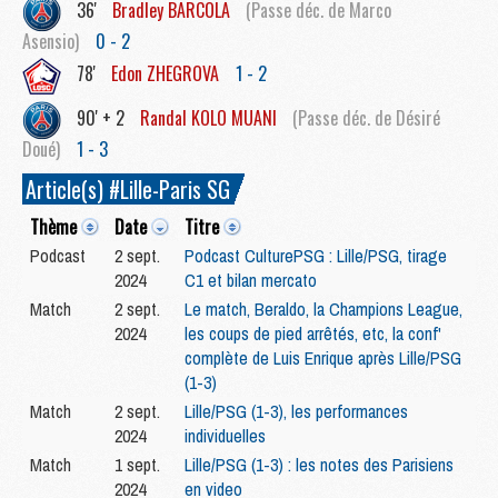
36'
Bradley
BARCOLA
(Passe déc. de Marco
Asensio)
0 - 2
78'
Edon
ZHEGROVA
1 - 2
90' + 2
Randal
KOLO MUANI
(Passe déc. de Désiré
Doué)
1 - 3
Article(s) #Lille-Paris SG
Thème
Date
Titre
Podcast
2 sept.
Podcast CulturePSG : Lille/PSG, tirage
2024
C1 et bilan mercato
Match
2 sept.
Le match, Beraldo, la Champions League,
2024
les coups de pied arrêtés, etc, la conf'
complète de Luis Enrique après Lille/PSG
(1-3)
Match
2 sept.
Lille/PSG (1-3), les performances
2024
individuelles
Match
1 sept.
Lille/PSG (1-3) : les notes des Parisiens
2024
en video