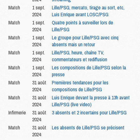
Match
1 sept.
Lille/PSG, mercato, tirage au sort, etc,
2024
Luis Enrique avant LOSC/PSG
Match
1 sept.
Quatre points à surveiller lors de
2024
Lille/PSG
Match
1 sept.
Le groupe pour Lille/PSG avec cinq
2024
absents mais un retour
Match
1 sept.
Lille/PSG, heure, chaîne TV,
2024
commentateurs et rediffusion
Match
1 sept.
Les compositions de Lille/PSG selon la
2024
presse
Match
31 août
Premières tendances pour les
2024
compositions de Lille/PSG
Match
31 août
Luis Enrique devant la presse à 13h avant
2024
Lille/PSG (live video)
Infirmerie
31 août
3 absents et 2 incertains pour Lille/PSG
2024
Match
31 août
Les absents de Lille/PSG se précisent
2024