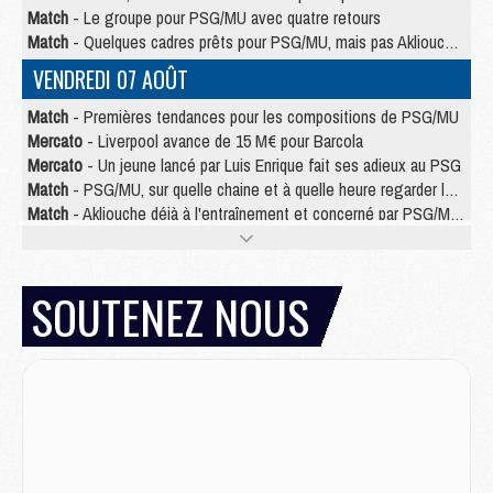
Match
- Le groupe pour PSG/MU avec quatre retours
Match
- Quelques cadres prêts pour PSG/MU, mais pas Akliouche ?
VENDREDI 07 AOÛT
Match
- Premières tendances pour les compositions de PSG/MU
Mercato
- Liverpool avance de 15 M€ pour Barcola
Mercato
- Un jeune lancé par Luis Enrique fait ses adieux au PSG
Match
- PSG/MU, sur quelle chaine et à quelle heure regarder le match ?
Match
- Akliouche déjà à l'entraînement et concerné par PSG/MU ?
Match
- Les maillots de PSG/Aston Villa connus
Mercato
- Le PSG va augmenter son offre pour Godts
Mercato
- Le PSG avait un autre plan pour Mbaye
SOUTENEZ NOUS
Mercato
- Le tableau mercato du PSG (été 2026)
Mercato
- Le PSG officialise Akliouche, sa deuxième recrue de l’été
JEUDI 06 AOÛT
Europe
- Pourquoi le PSG redémarre 2026/27 au 4e rang du coefficient UEFA
Mercato
- Contrat de 7 ans et transfert record pour Diomandé loin du PSG
Club
- Du repos supplémentaire pour Hakimi
Match
- Aston Villa privé de sa recrue record face au PSG