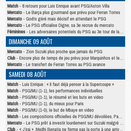
Match
- 8 retours pour Luis Enrique avant PSG/Aston Villa
Mercato
- Le Barça plus gourmand que prévu pour Ferran Torres
Mercato
- Godts géré mais décisif en attendant le PSG
Mercato
- Le PSG officialise Digne, sa 3e recrue du mercato
Féminines
- Les adversaires potentiels du PSG au 3e tour de la Ligue des Champions féminine
DIMANCHE 09 AOÛT
Mercato
- Zion Suzuki plus proche que jamais du PSG
Club
- Encore plus de temps de jeu prévu pour Marquinhos et les Portugais en Supercoupe
Mercato
- Le transfert de Ferran Torres au PSG avance
SAMEDI 08 AOÛT
Match
- Luis Enrique : « Il faut déjà penser à la Supercoupe »
Match
- PSG/MU (1-1), les performances individuelles
Match
- PSG/MU (1-1), le résumé et les buts en video
Match
- PSG/MU (1-1), du mieux pour Paris
Match
- PSG/MU (1-0), le but de Mbaye en video
Match
- Les compositions officielles de PSG/MU dévoilées, Pacho titulaire
Mercato
- Le PSG prêt à investir lourdement sur Suzuki malgré Safonov et Chevalier
Club
- « J’irai », Medhi Benatia ne ferme pas la porte à une arrivée au PSG