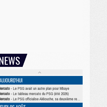
NEWS
AUJOURD'HUI
ercato
- Le PSG avait un autre plan pour Mbaye
ercato
- Le tableau mercato du PSG (été 2026)
ercato
- Le PSG officialise Akliouche, sa deuxième recrue de l’été