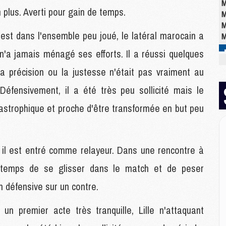
M
plus. Averti pour gain de temps.
M
M
'est dans l'ensemble peu joué, le latéral marocain a
M
n'a jamais ménagé ses efforts. Il a réussi quelques
précision ou la justesse n'était pas vraiment au
E
P
Défensivement, il a été très peu sollicité mais le
C
D
catastrophique et proche d'être transformée en but peu
M
M
M
M
t il est entré comme relayeur. Dans une rencontre à
M
le temps de se glisser dans le match et de peser
n défensive sur un contre.
M
M
un premier acte très tranquille, Lille n'attaquant
C