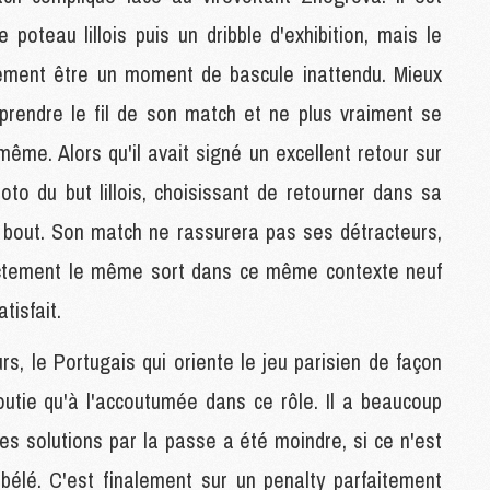
M
 poteau lillois puis un dribble d'exhibition, mais le
M
M
ement être un moment de bascule inattendu. Mieux
M
eprendre le fil de son match et ne plus vraiment se
même. Alors qu'il avait signé un excellent retour sur
M
oto du but lillois, choisissant de retourner dans sa
C
M
u bout. Son match ne rassurera pas ses détracteurs,
M
F
ctement le même sort dans ce même contexte neuf
C
tisfait.
M
s, le Portugais qui oriente le jeu parisien de façon
P
utie qu'à l'accoutumée dans ce rôle. Il a beaucoup
M
C
es solutions par la passe a été moindre, si ce n'est
R
bélé. C'est finalement sur un penalty parfaitement
M