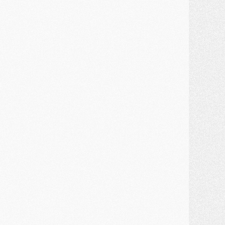
ercato
- Kolo Muani attendu en Italie, son transfert débloqué
ercato
- Monaco a encore repoussé une offre du PSG pour Akliouche
ercato
- Liverpool presque d'accord avec Barcola, le PSG pas du tout
ercato
- Moment décisif pour le transfert de Kolo Muani
MARDI 28 JUILLET
ercato
- Des intermédiaires ont tenté de relancer Diomande au PSG
lub
- Au moins neuf jeunes conviés à l'entraînement des pros
ercato
- Une partie du communiqué du PSG sur Diomande expliquée
ercato
- Barcola futur plus gros transfert de l'été ?
ormation
- Retour sur la saison des U17 du PSG en 7 chiffres clés
lub
- Le PSG connaît ses premiers matches de septembre
ercato
- Un troisième prêt bouclé par le PSG
LUNDI 27 JUILLET
odcast
- Podcast CulturePSG à 22h : Mercato (Barcola, Diomande, etc)
ercato
- La prolongation de Dembélé au PSG dans la dernière ligne droite
lub
- Le PSG a fait sa reprise avec... 9 joueurs
és. sociaux
- Les Portugais du PSG réunis pendant leurs vacances
ercato
- Le PSG avance sur la piste Suzuki