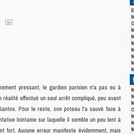
E
M
C
M
M
M
M
M
M
M
èrement pressant, le gardien parisien n'a pas eu à
M
M
n réalité effectué un seul arrêt compliqué, peu avant
M
Santos. Pour le reste, son poteau l'a sauvé face à
C
M
tative lointaine sur laquelle il semble un peu lent à
M
M
oint fort. Aucune erreur manifeste évidemment, mais