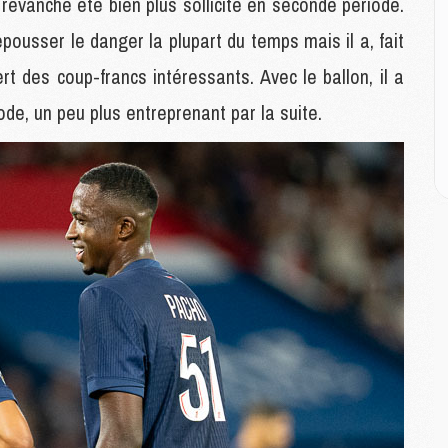
 revanche été bien plus sollicité en seconde période.
M
C
epousser le danger la plupart du temps mais il a, fait
M
M
fert des coup-francs intéressants. Avec le ballon, il a
E
de, un peu plus entreprenant par la suite.
M
M
M
C
M
M
C
M
M
M
M