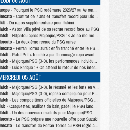
JEUDI 06 AOÛT
urope
- Pourquoi le PSG redémarre 2026/27 au 4e rang du coefficient UEFA
ercato
- Contrat de 7 ans et transfert record pour Diomandé loin du PSG
lub
- Du repos supplémentaire pour Hakimi
atch
- Aston Villa privé de sa recrue record face au PSG
atch
- Ndjantou après Majorque/PSG : « Je ne me mets pas de plafond »
ercato
- La deuxième recrue du PSG arrive
ercato
- Ferran Torres aurait enfin tranché entre le PSG et le Barça
atch
- Rafel Pol « touché » par l'hommage reçu avant Majorque/PSG
atch
- Majorque/PSG (3-0), les performances individuelles
atch
- Luis Enrique : « On attend le retour de nos internationaux »
MERCREDI 05 AOÛT
atch
- Majorque/PSG (3-0), le résumé et les buts en video
atch
- Majorque/PSG (3-0), reprise compliquée pour Paris
atch
- Les compositions officielles de Majorque/PSG avec Kvara et de nombreux jeunes
lub
- Casquettes, maillots de bain, padel, le PSG lance sa collection été
atch
- Un des nouveaux maillots pour Majorque/PSG
ercato
- Le PSG prépare une nouvelle offre pour Suzuki
ercato
- Le transfert de Ferran Torres au PSG réglé avant le 12 août ?