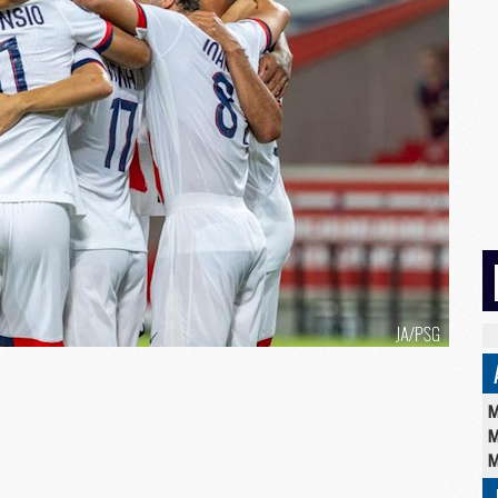
M
M
M