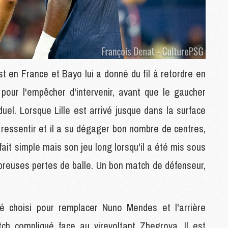
M
M
C
C
M
t en France et Bayo lui a donné du fil à retordre en
pour l'empêcher d'intervenir, avant que le gaucher
S
uel. Lorsque Lille est arrivé jusque dans la surface
M
C
 ressentir et il a su dégager bon nombre de centres,
M
fait simple mais son jeu long lorsqu'il a été mis sous
C
M
breuses pertes de balle. Un bon match de défenseur,
M
M
été choisi pour remplacer Nuno Mendes et l'arrière
M
h compliqué face au virevoltant Zhegrova. Il est
M