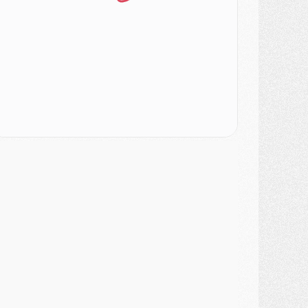
ercato
- Ayari file en Ligue 2
lub
- Le PSG s'associe avec un géant de la tech
ercato
- Vu d'Italie, le transfert de Suzuki au PSG est bien engagé
ercato
- Ferran Torres ne serait pas à vendre, mais...
urope
- Gros coup dur pour Aston Villa avant de croiser le PSG
DIMANCHE 02 AOÛT
ercato
- Le transfert de Kolo Muani à la Juventus est officiel
ercato
- [MAJ] Le PSG a fait une grosse offre à Parme pour Suzuki
ercato
- Le PSG a envoyé une première offre pour Mika Godts
lub
- Après Pacho, d'autres retours en vue
ercato
- Changement de dernière minute pour Kolo Muani
SAMEDI 01 AOÛT
ercato
- L'agent de Mika Godts confirme un accord avec le PSG
lub
- Quels numéros de maillot pour Akliouche et Digne au PSG ?
atch
- Un hommage prévu lors de Brest/PSG
ercato
- Le PSG et le Barça ont rendez-vous pour Ferran Torres
ercato
- Guéla Doué dans les listes du PSG
ercato
- Le transfert de Mika Godts au PSG en bonne voie