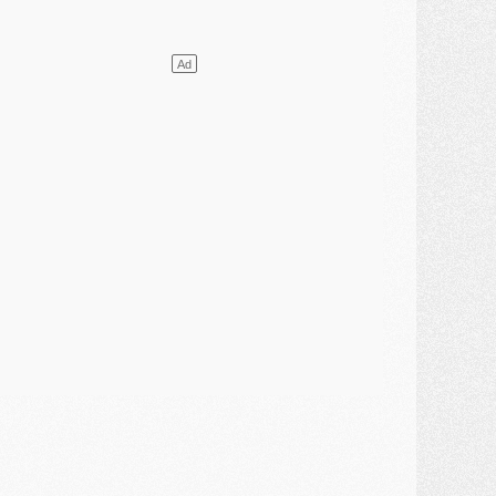
VENDREDI 31 JUILLET
atch
- Un diffuseur annoncé pour les deux premiers matchs amicaux du PSG
ercato
- Le transfert d'Akliouche au PSG bouclé, le montant se précise
lub
- Un retour majeur dans le groupe du PSG
lub
- [MAJ] Ndjantou et deux jeunes du PSG annoncés dans un tournoi U21
ercato
- L'étonnante piste Suzuki confirmée et onéreuse
JEUDI 30 JUILLET
élections
- Ancelotti fait le ménage au Brésil mais veut garder Marquinhos
ercato
- Le statu quo du milieu du PSG se précise
lub
- Le PSG plutôt que la FIFA pour Al-Khelaïfi, poussé par l'UEFA ?
ercato
- Le PSG presserait Ferran Torres de se décider, deux pistes de secours
lub
- Déguisements, shopping, double scouting, Luis Campos dévoile ses méthodes
ercato
- Kroupi retiré du mercato
ercato
- Enfin une avancée dans le transfert d'Akliouche
MERCREDI 29 JUILLET
ercato
- Ferran Torres priorité du PSG, mais ouvert à tout
ercato
- Première offre de Liverpool en approche pour Barcola
ercato
- Le montant du transfert de Kolo Muani se précise, la formule aussi