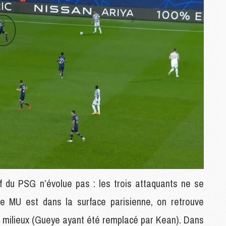
M
C
M
M
M
M
M
M
M
M
M
M
C
if du PSG n’évolue pas : les trois attaquants ne se
M
ue MU est dans la surface parisienne, on retrouve
M
F
x milieux (Gueye ayant été remplacé par Kean). Dans
C