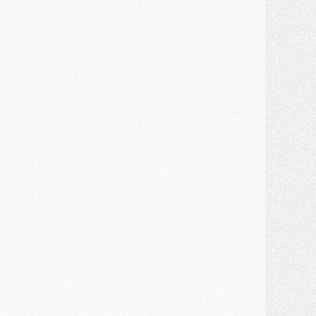
ercato
- Un troisième prêt bouclé par le PSG
LUNDI 27 JUILLET
odcast
- Podcast CulturePSG à 22h : Mercato (Barcola, Diomande, etc)
ercato
- La prolongation de Dembélé au PSG dans la dernière ligne droite
lub
- Le PSG a fait sa reprise avec... 9 joueurs
és. sociaux
- Les Portugais du PSG réunis pendant leurs vacances
ercato
- Le PSG avance sur la piste Suzuki
ercato
- Après Digne, un autre défenseur en approche au PSG ?
lub
- Une petite quinzaine de joueurs attendus pour la reprise de l'entraînement du PSG
DIMANCHE 26 JUILLET
ercato
- Le PSG lâche Diomande et tacle des demandes « totalement disproportionnés »
lub
- [Avant la reprise] Les tauliers de la saison passée
lub
- Barcola refuse de prolonger au PSG
ercato
- Luis Enrique derrière l'intérêt du PSG pour Rodri ?
ercato
- Le transfert de Kolo Muani enfin débloqué ?
ercato
- Le PSG n'est plus en pole pour Diomande, mais pas hors-jeu
SAMEDI 25 JUILLET