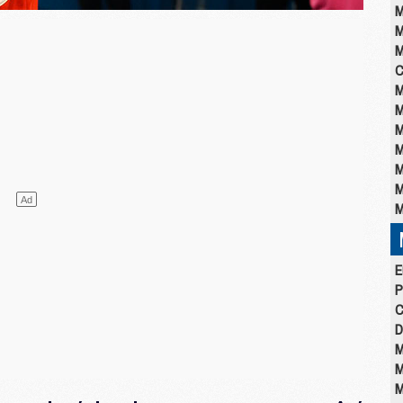
M
M
M
C
M
M
M
M
M
M
M
E
P
C
D
M
M
M