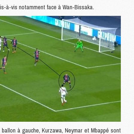
M
 vis-à-vis notamment face à Wan-Bissaka.
P
M
C
R
M
M
C
M
C
C
M
M
M
le ballon à gauche, Kurzawa, Neymar et Mbappé sont