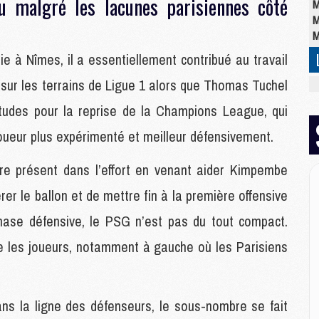
u malgré les lacunes parisiennes côté
M
M
M
ie à Nîmes, il a essentiellement contribué au travail
 sur les terrains de Ligue 1 alors que Thomas Tuchel
M
M
itudes pour la reprise de la Champions League, qui
C
M
oueur plus expérimenté et meilleur défensivement.
C
M
e présent dans l’effort en venant aider Kimpembe
M
er le ballon et de mettre fin à la première offensive
E
ase défensive, le PSG n’est pas du tout compact.
M
e les joueurs, notamment à gauche où les Parisiens
M
M
C
ns la ligne des défenseurs, le sous-nombre se fait
M