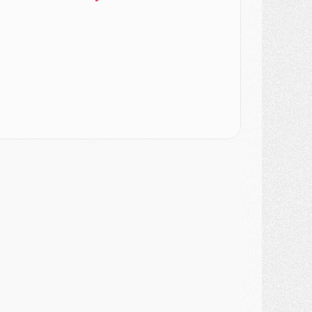
SAMEDI 01 AOÛT
ercato
- L'agent de Mika Godts confirme un accord avec le PSG
lub
- Quels numéros de maillot pour Akliouche et Digne au PSG ?
atch
- Un hommage prévu lors de Brest/PSG
ercato
- Le PSG et le Barça ont rendez-vous pour Ferran Torres
ercato
- Guéla Doué dans les listes du PSG
ercato
- Le transfert de Mika Godts au PSG en bonne voie
VENDREDI 31 JUILLET
atch
- Un diffuseur annoncé pour les deux premiers matchs amicaux du PSG
ercato
- Le transfert d'Akliouche au PSG bouclé, le montant se précise
lub
- Un retour majeur dans le groupe du PSG
lub
- [MAJ] Ndjantou et deux jeunes du PSG annoncés dans un tournoi U21
ercato
- L'étonnante piste Suzuki confirmée et onéreuse
JEUDI 30 JUILLET
élections
- Ancelotti fait le ménage au Brésil mais veut garder Marquinhos
ercato
- Le statu quo du milieu du PSG se précise
lub
- Le PSG plutôt que la FIFA pour Al-Khelaïfi, poussé par l'UEFA ?