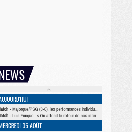
NEWS
AUJOURD'HUI
atch
- Majorque/PSG (3-0), les performances individuelles
atch
- Luis Enrique : « On attend le retour de nos internationaux »
MERCREDI 05 AOÛT