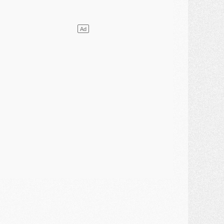
ercato
- Le PSG presserait Ferran Torres de se décider, deux pistes de secours
lub
- Déguisements, shopping, double scouting, Luis Campos dévoile ses méthodes
ercato
- Kroupi retiré du mercato
ercato
- Enfin une avancée dans le transfert d'Akliouche
MERCREDI 29 JUILLET
ercato
- Ferran Torres priorité du PSG, mais ouvert à tout
ercato
- Première offre de Liverpool en approche pour Barcola
ercato
- Le montant du transfert de Kolo Muani se précise, la formule aussi
ercato
- Kolo Muani attendu en Italie, son transfert débloqué
ercato
- Monaco a encore repoussé une offre du PSG pour Akliouche
ercato
- Liverpool presque d'accord avec Barcola, le PSG pas du tout
ercato
- Moment décisif pour le transfert de Kolo Muani
MARDI 28 JUILLET
ercato
- Des intermédiaires ont tenté de relancer Diomande au PSG
lub
- Au moins neuf jeunes conviés à l'entraînement des pros
ercato
- Une partie du communiqué du PSG sur Diomande expliquée
ercato
- Barcola futur plus gros transfert de l'été ?
ormation
- Retour sur la saison des U17 du PSG en 7 chiffres clés
lub
- Le PSG connaît ses premiers matches de septembre