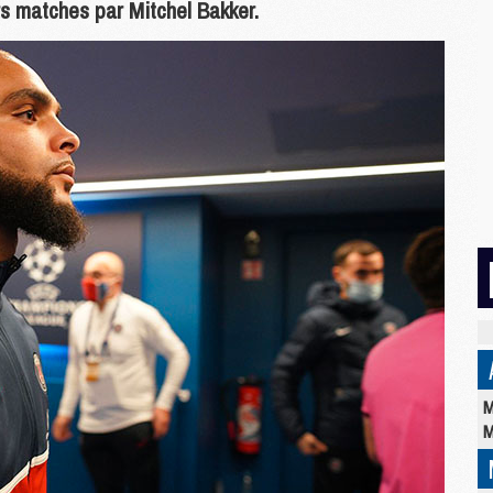
rs matches par Mitchel Bakker.
M
M