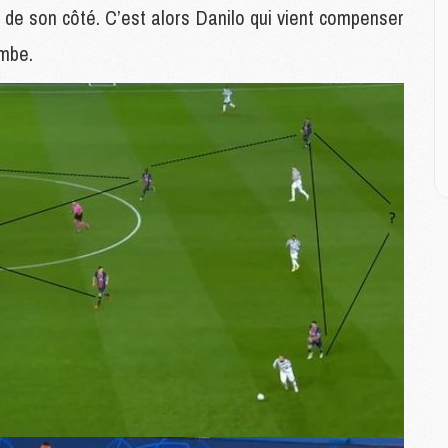
 de son côté. C’est alors Danilo qui vient compenser
M
embe.
C
M
M
M
M
M
M
C
C
M
S
M
C