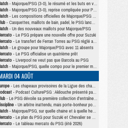
atch
- Majorque/PSG (3-0), le résumé et les buts en video
atch
- Majorque/PSG (3-0), reprise compliquée pour Paris
atch
- Les compositions officielles de Majorque/PSG avec Kvara et de nombreux jeunes
lub
- Casquettes, maillots de bain, padel, le PSG lance sa collection été
atch
- Un des nouveaux maillots pour Majorque/PSG
ercato
- Le PSG prépare une nouvelle offre pour Suzuki
ercato
- Le transfert de Ferran Torres au PSG réglé avant le 12 août ?
atch
- Le groupe pour Majorque/PSG avec 11 absents
ercato
- Le PSG officialise un quatrième prêt
ercato
- Liverpool ne veut pas que Barcola au PSG
atch
- Majorque/PSG, quelle compo pour le premier match de la saison 2026/27 ?
MARDI 04 AOÛT
urope
- Les chapeaux provisoires de la Ligue des champions 2026/27
odcast
- Podcast CulturePSG : Akliouche présenté par un fan de Monaco
lub
- Le PSG dévoile sa première collection d'entraînement pour 2026/2027
iscipline
- Un arbitre inattendu, mais porte-bonheur pour Lens/PSG
atch
- Majorque/PSG, sur quelle chaine et à quelle heure regarder le match ?
ercato
- Le plan du PSG pour Suzuki et Chevalier se précise
ercato
- Le tableau mercato du PSG (été 2026)