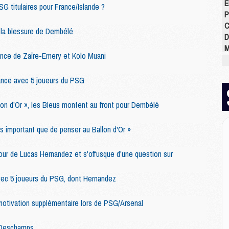
E
G titulaires pour France/Islande ?
P
C
 la blessure de Dembélé
D
M
ence de Zaïre-Emery et Kolo Muani
M
M
rance avec 5 joueurs du PSG
M
M
M
allon d’Or », les Bleus montent au front pour Dembélé
lus important que de penser au Ballon d'Or »
M
M
our de Lucas Hernandez et s'offusque d'une question sur
C
M
vec 5 joueurs du PSG, dont Hernandez
C
M
motivation supplémentaire lors de PSG/Arsenal
M
E
 Deschamps