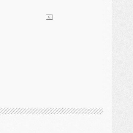
ercato
- L'étonnante piste Suzuki confirmée et onéreuse
JEUDI 30 JUILLET
élections
- Ancelotti fait le ménage au Brésil mais veut garder Marquinhos
ercato
- Le statu quo du milieu du PSG se précise
lub
- Le PSG plutôt que la FIFA pour Al-Khelaïfi, poussé par l'UEFA ?
ercato
- Le PSG presserait Ferran Torres de se décider, deux pistes de secours
lub
- Déguisements, shopping, double scouting, Luis Campos dévoile ses méthodes
ercato
- Kroupi retiré du mercato
ercato
- Enfin une avancée dans le transfert d'Akliouche
MERCREDI 29 JUILLET
ercato
- Ferran Torres priorité du PSG, mais ouvert à tout
ercato
- Première offre de Liverpool en approche pour Barcola
ercato
- Le montant du transfert de Kolo Muani se précise, la formule aussi
ercato
- Kolo Muani attendu en Italie, son transfert débloqué
ercato
- Monaco a encore repoussé une offre du PSG pour Akliouche
ercato
- Liverpool presque d'accord avec Barcola, le PSG pas du tout
ercato
- Moment décisif pour le transfert de Kolo Muani