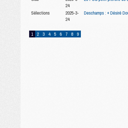
24
Sélections
2025-3-
Deschamps : « Désiré Dou
24
1
2
3
4
5
6
7
8
9