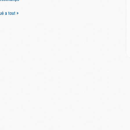
é a tout »
M
M
M
C
M
M
C
M
M
M
M
M
M
C
C