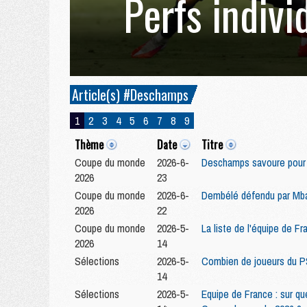
Perfs indivi
Article(s) #Deschamps
1
2
3
4
5
6
7
8
9
Thème
Date
Titre
Coupe du monde
2026-6-
Deschamps savoure pour 
2026
23
Coupe du monde
2026-6-
Dembélé défendu par Mba
2026
22
Coupe du monde
2026-5-
La liste de l'équipe de F
2026
14
Sélections
2026-5-
Combien de joueurs du PS
14
Sélections
2026-5-
Equipe de France : sur que