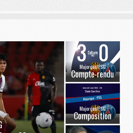
Majorque/PSG
Compte-rendu
Majorque/PSG
Composition
G