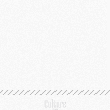
M
S
M
C
M
C
M
M
M
M
M
M
M
M
M