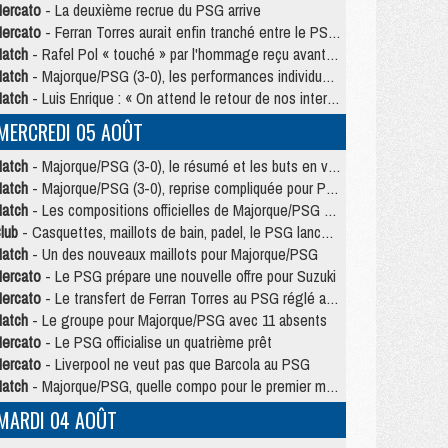
ercato
- La deuxième recrue du PSG arrive
ercato
- Ferran Torres aurait enfin tranché entre le PSG et le Barça
atch
- Rafel Pol « touché » par l'hommage reçu avant Majorque/PSG
atch
- Majorque/PSG (3-0), les performances individuelles
atch
- Luis Enrique : « On attend le retour de nos internationaux »
MERCREDI 05 AOÛT
atch
- Majorque/PSG (3-0), le résumé et les buts en video
atch
- Majorque/PSG (3-0), reprise compliquée pour Paris
atch
- Les compositions officielles de Majorque/PSG avec Kvara et de nombreux jeunes
lub
- Casquettes, maillots de bain, padel, le PSG lance sa collection été
atch
- Un des nouveaux maillots pour Majorque/PSG
ercato
- Le PSG prépare une nouvelle offre pour Suzuki
ercato
- Le transfert de Ferran Torres au PSG réglé avant le 12 août ?
atch
- Le groupe pour Majorque/PSG avec 11 absents
ercato
- Le PSG officialise un quatrième prêt
ercato
- Liverpool ne veut pas que Barcola au PSG
atch
- Majorque/PSG, quelle compo pour le premier match de la saison 2026/27 ?
MARDI 04 AOÛT