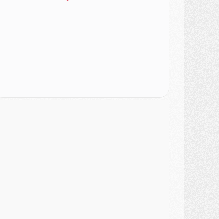
DIMANCHE 02 AOÛT
ercato
- Le transfert de Kolo Muani à la Juventus est officiel
ercato
- [MAJ] Le PSG a fait une grosse offre à Parme pour Suzuki
ercato
- Le PSG a envoyé une première offre pour Mika Godts
lub
- Après Pacho, d'autres retours en vue
ercato
- Changement de dernière minute pour Kolo Muani
SAMEDI 01 AOÛT
ercato
- L'agent de Mika Godts confirme un accord avec le PSG
lub
- Quels numéros de maillot pour Akliouche et Digne au PSG ?
atch
- Un hommage prévu lors de Brest/PSG
ercato
- Le PSG et le Barça ont rendez-vous pour Ferran Torres
ercato
- Guéla Doué dans les listes du PSG
ercato
- Le transfert de Mika Godts au PSG en bonne voie
VENDREDI 31 JUILLET
atch
- Un diffuseur annoncé pour les deux premiers matchs amicaux du PSG
ercato
- Le transfert d'Akliouche au PSG bouclé, le montant se précise
lub
- Un retour majeur dans le groupe du PSG
lub
- [MAJ] Ndjantou et deux jeunes du PSG annoncés dans un tournoi U21