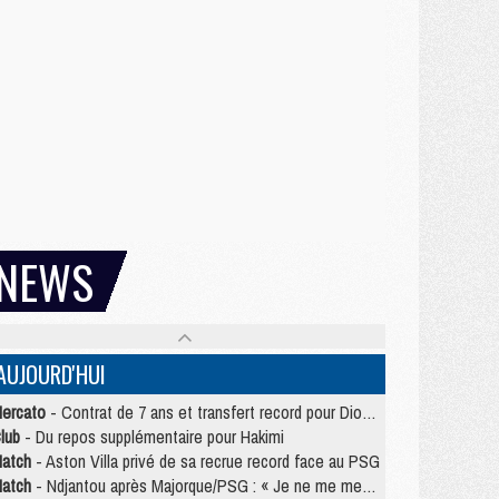
NEWS
AUJOURD'HUI
ercato
- Contrat de 7 ans et transfert record pour Diomandé loin du PSG
lub
- Du repos supplémentaire pour Hakimi
atch
- Aston Villa privé de sa recrue record face au PSG
atch
- Ndjantou après Majorque/PSG : « Je ne me mets pas de plafond »