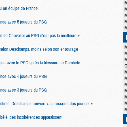
M
si en équipe de France
M
M
M
rance avec 5 joueurs du PSG
M
n de Chevalier au PSG n'est pas la meilleure »
M
» selon Deschamps, moins selon son entourage
M
M
ique avec le PSG après la blessure de Dembélé
C
M
rance avec 4 joueurs du PSG
M
M
rance avec 3 joueurs du PSG
M
M
M
mbélé, Deschamps renvoie « au ressenti des joueurs »
M
élé, des incohérences apparaissent