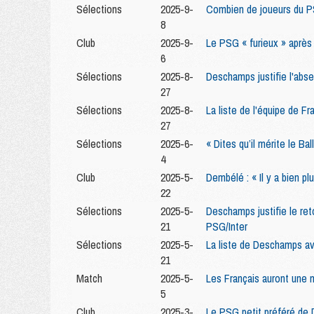
Sélections
2025-9-
Combien de joueurs du PS
8
Club
2025-9-
Le PSG « furieux » après
6
Sélections
2025-8-
Deschamps justifie l'abs
27
Sélections
2025-8-
La liste de l'équipe de F
27
Sélections
2025-6-
« Dites qu’il mérite le B
4
Club
2025-5-
Dembélé : « Il y a bien p
22
Sélections
2025-5-
Deschamps justifie le ret
21
PSG/Inter
Sélections
2025-5-
La liste de Deschamps a
21
Match
2025-5-
Les Français auront une 
5
Club
2025-3-
Le PSG petit préféré de