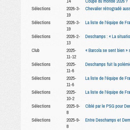
14
Coupe du monde 2026 ?
Sélections
2026-3-
Chevalier rétrogradé aus
19
Sélections
2026-3-
La liste de l'équipe de F
19
Sélections
2026-2-
Deschamps : « La situatio
13
Club
2025-
« Barcola se sent bien 
11-12
Sélections
2025-
Deschamps fuit la polém
11-6
Sélections
2025-
La liste de l'équipe de F
11-6
Sélections
2025-
La liste de l'équipe de F
10-2
Sélections
2025-9-
Ciblé par le PSG pour De
8
Sélections
2025-9-
Entre Deschamps et Demb
8