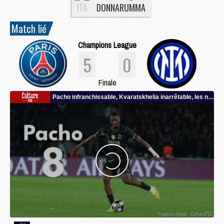
ITA
DONNARUMMA
Match lié
Champions League
5
0
Finale