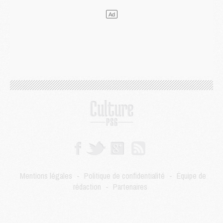
Mercato
- Le transfert de Kolo Muani à la Juventus est officiel
Mercato
- [MAJ] Le PSG a fait une grosse offre à Parme pour Suzuki
Mercato
- Le PSG a envoyé une première offre pour Mika Godts
Club
- Après Pacho, d'autres retours en vue
Mercato
- Changement de dernière minute pour Kolo Muani
SAMEDI 01 AOÛT
Mercato
- L'agent de Mika Godts confirme un accord avec le PSG
Club
- Quels numéros de maillot pour Akliouche et Digne au PSG ?
Match
- Un hommage prévu lors de Brest/PSG
Mercato
- Le PSG et le Barça ont rendez-vous pour Ferran Torres
Mercato
- Guéla Doué dans les listes du PSG
Mercato
- Le transfert de Mika Godts au PSG en bonne voie
VENDREDI 31 JUILLET
Match
- Un diffuseur annoncé pour les deux premiers matchs amicaux du PSG
Mentions légales
-
Politique de confidentialité
-
Équipe de
Mercato
- Le transfert d'Akliouche au PSG bouclé, le montant se précise
rédaction
-
Partenaires
Club
- Un retour majeur dans le groupe du PSG
Club
- [MAJ] Ndjantou et deux jeunes du PSG annoncés dans un tournoi U21
Mercato
- L'étonnante piste Suzuki confirmée et onéreuse