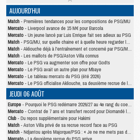
AUJOURD'HUI
Match
- Premières tendances pour les compositions de PSG/MU
Mercato
- Liverpool avance de 15 M€ pour Barcola
Mercato
- Un jeune lancé par Luis Enrique fait ses adieux au PSG
Match
- PSG/MU, sur quelle chaine et à quelle heure regarder le match ?
Match
- Akliouche déjà à l'entraînement et concerné par PSG/MU ?
Match
- Les maillots de PSG/Aston Villa connus
Mercato
- Le PSG va augmenter son offre pour Godts
Mercato
- Le PSG avait un autre plan pour Mbaye
Mercato
- Le tableau mercato du PSG (été 2026)
Mercato
- Le PSG officialise Akliouche, sa deuxième recrue de l’été
JEUDI 06 AOÛT
Europe
- Pourquoi le PSG redémarre 2026/27 au 4e rang du coefficient UEFA
Mercato
- Contrat de 7 ans et transfert record pour Diomandé loin du PSG
Club
- Du repos supplémentaire pour Hakimi
Match
- Aston Villa privé de sa recrue record face au PSG
Match
- Ndjantou après Majorque/PSG : « Je ne me mets pas de plafond »
Mercato
- La deuxième recrue du PSG arrive