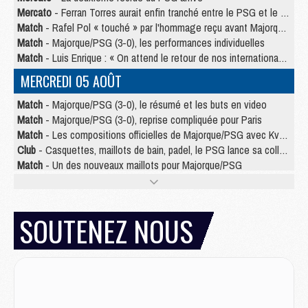
Mercato
- Ferran Torres aurait enfin tranché entre le PSG et le Barça
Match
- Rafel Pol « touché » par l'hommage reçu avant Majorque/PSG
Match
- Majorque/PSG (3-0), les performances individuelles
Match
- Luis Enrique : « On attend le retour de nos internationaux »
MERCREDI 05 AOÛT
Match
- Majorque/PSG (3-0), le résumé et les buts en video
Match
- Majorque/PSG (3-0), reprise compliquée pour Paris
Match
- Les compositions officielles de Majorque/PSG avec Kvara et de nombreux jeunes
Club
- Casquettes, maillots de bain, padel, le PSG lance sa collection été
Match
- Un des nouveaux maillots pour Majorque/PSG
Mercato
- Le PSG prépare une nouvelle offre pour Suzuki
Mercato
- Le transfert de Ferran Torres au PSG réglé avant le 12 août ?
Match
- Le groupe pour Majorque/PSG avec 11 absents
SOUTENEZ NOUS
Mercato
- Le PSG officialise un quatrième prêt
Mercato
- Liverpool ne veut pas que Barcola au PSG
Match
- Majorque/PSG, quelle compo pour le premier match de la saison 2026/27 ?
MARDI 04 AOÛT
Europe
- Les chapeaux provisoires de la Ligue des champions 2026/27