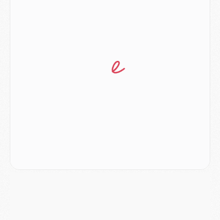
Podcast
- Podcast CulturePSG : Akliouche présenté par un fan de Monaco
Club
- Le PSG dévoile sa première collection d'entraînement pour 2026/2027
Discipline
- Un arbitre inattendu, mais porte-bonheur pour Lens/PSG
Match
- Majorque/PSG, sur quelle chaine et à quelle heure regarder le match ?
Mercato
- Le plan du PSG pour Suzuki et Chevalier se précise
Mercato
- L'Ajax refuse la première offre du PSG pour Godts
Mercato
- Le PSG veut accélérer, Ferran Torres temporise
Mercato
- Liverpool encore très loin du compte pour Barcola
LUNDI 03 AOÛT
Match
- Podcast CulturePSG : Mercato (Godts, Suzuki, Akliouche, Barcola, etc)
Mercato
- L'Ajax attend bien plus de 45M pour Mika Godts
Club
- Quatre retours importants dans le groupe du PSG, et un plus discret
Mercato
- Ayari file en Ligue 2
Club
- Le PSG s'associe avec un géant de la tech
Mercato
- Vu d'Italie, le transfert de Suzuki au PSG est bien engagé
Mercato
- Ferran Torres ne serait pas à vendre, mais...
Europe
- Gros coup dur pour Aston Villa avant de croiser le PSG
DIMANCHE 02 AOÛT