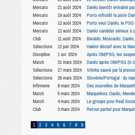
Mercato
21 août 2024
Danilo bientôt entraîné pa
Mercato
19 août 2024
Porto refroidit la piste Dan
Mercato
12 août 2024
Porto veut Danilo, le PSG 
Mercato
12 août 2024
Danilo candidat sérieux à
Club
11 août 2024
Beraldo, Moscardo, Danilo
Sélections
12 juin 2024
Hakimi décisif avec le Ma
Discipline
1 avr. 2024
Après OM/PSG, les suspen
Match
31 mars 2024
Danilo après OM/PSG (0-2
Sélections
27 mars 2024
Vitinha sauvé par la press
Sélections
26 mars 2024
Slovénie/Portugal : du re
Infirmerie
8 mars 2024
Des nouvelles de Marquinh
Match
5 mars 2024
Marquinhos, Danilo, Mende
Match
4 mars 2024
Le groupe pour Real Soci
Club
3 mars 2024
Retour partiel pour Marqui
1
2
3
4
5
6
7
8
9