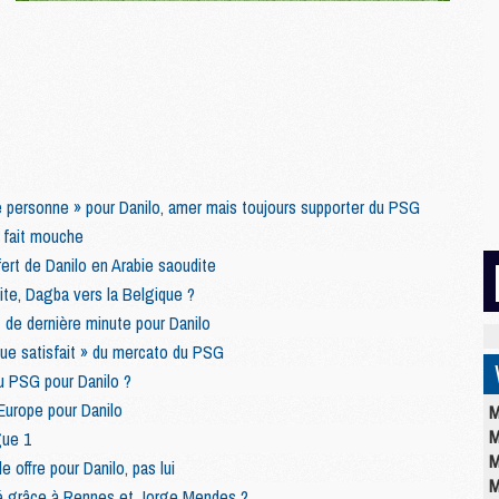
ne personne » pour Danilo, amer mais toujours supporter du PSG
a fait mouche
fert de Danilo en Arabie saoudite
dite, Dagba vers la Belgique ?
de dernière minute pour Danilo
 que satisfait » du mercato du PSG
du PSG pour Danilo ?
Europe pour Danilo
M
M
gue 1
M
 offre pour Danilo, pas lui
M
ué grâce à Rennes et Jorge Mendes ?