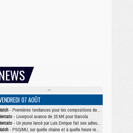
NEWS
VENDREDI 07 AOÛT
atch
- Premières tendances pour les compositions de PSG/MU
ercato
- Liverpool avance de 15 M€ pour Barcola
ercato
- Un jeune lancé par Luis Enrique fait ses adieux au PSG
atch
- PSG/MU, sur quelle chaine et à quelle heure regarder le match ?