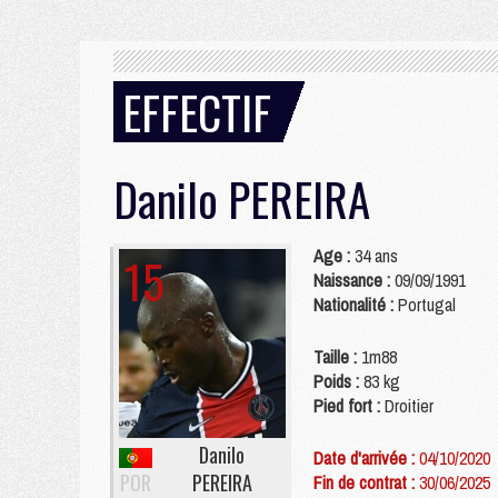
EFFECTIF
Danilo
PEREIRA
Age :
34 ans
15
Naissance :
09/09/1991
Nationalité :
Portugal
Taille :
1m88
Poids :
83 kg
Pied fort :
Droitier
Danilo
Date d'arrivée :
04/10/2020
POR
PEREIRA
Fin de contrat :
30/06/2025