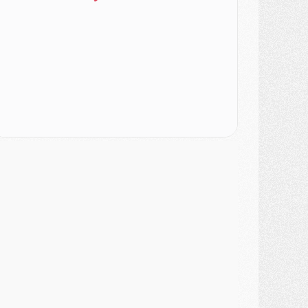
ercato
- Le PSG veut accélérer, Ferran Torres temporise
ercato
- Liverpool encore très loin du compte pour Barcola
LUNDI 03 AOÛT
atch
- Podcast CulturePSG : Mercato (Godts, Suzuki, Akliouche, Barcola, etc)
ercato
- L'Ajax attend bien plus de 45M pour Mika Godts
lub
- Quatre retours importants dans le groupe du PSG, et un plus discret
ercato
- Ayari file en Ligue 2
lub
- Le PSG s'associe avec un géant de la tech
ercato
- Vu d'Italie, le transfert de Suzuki au PSG est bien engagé
ercato
- Ferran Torres ne serait pas à vendre, mais...
urope
- Gros coup dur pour Aston Villa avant de croiser le PSG
DIMANCHE 02 AOÛT
ercato
- Le transfert de Kolo Muani à la Juventus est officiel
ercato
- [MAJ] Le PSG a fait une grosse offre à Parme pour Suzuki
ercato
- Le PSG a envoyé une première offre pour Mika Godts
lub
- Après Pacho, d'autres retours en vue
ercato
- Changement de dernière minute pour Kolo Muani
SAMEDI 01 AOÛT