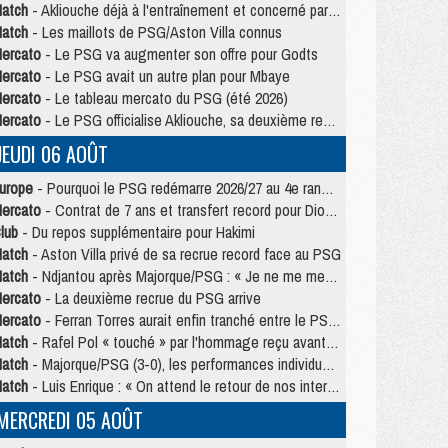
atch
- Akliouche déjà à l'entraînement et concerné par PSG/MU ?
atch
- Les maillots de PSG/Aston Villa connus
ercato
- Le PSG va augmenter son offre pour Godts
ercato
- Le PSG avait un autre plan pour Mbaye
ercato
- Le tableau mercato du PSG (été 2026)
ercato
- Le PSG officialise Akliouche, sa deuxième recrue de l’été
JEUDI 06 AOÛT
urope
- Pourquoi le PSG redémarre 2026/27 au 4e rang du coefficient UEFA
ercato
- Contrat de 7 ans et transfert record pour Diomandé loin du PSG
lub
- Du repos supplémentaire pour Hakimi
atch
- Aston Villa privé de sa recrue record face au PSG
atch
- Ndjantou après Majorque/PSG : « Je ne me mets pas de plafond »
ercato
- La deuxième recrue du PSG arrive
ercato
- Ferran Torres aurait enfin tranché entre le PSG et le Barça
atch
- Rafel Pol « touché » par l'hommage reçu avant Majorque/PSG
atch
- Majorque/PSG (3-0), les performances individuelles
atch
- Luis Enrique : « On attend le retour de nos internationaux »
MERCREDI 05 AOÛT