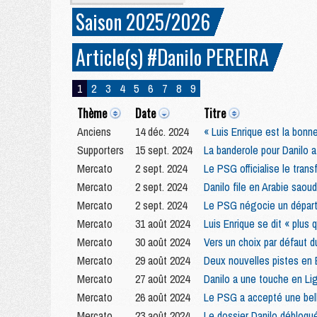
Saison 2025/2026
Article(s) #Danilo PEREIRA
1
2
3
4
5
6
7
8
9
Thème
Date
Titre
Anciens
14 déc. 2024
« Luis Enrique est la bon
Supporters
15 sept. 2024
La banderole pour Danilo 
Mercato
2 sept. 2024
Le PSG officialise le trans
Mercato
2 sept. 2024
Danilo file en Arabie saou
Mercato
2 sept. 2024
Le PSG négocie un départ 
Mercato
31 août 2024
Luis Enrique se dit « plus
Mercato
30 août 2024
Vers un choix par défaut 
Mercato
29 août 2024
Deux nouvelles pistes en 
Mercato
27 août 2024
Danilo a une touche en Li
Mercato
26 août 2024
Le PSG a accepté une belle
Mercato
23 août 2024
Le dossier Danilo débloq