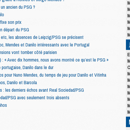
M
r un ancien du PSG ?
M
ilo
M
fixe son prix
M
M
 un départ du PSG
M
, etc, les absences de Leipzig/PSG se précisent
roc, Mendes et Danilo intéressants avec le Portugal
sions vont tomber côté parisien
E
) : « Avec dix hommes, nous avons montré ce qu’est le PSG »
M
e portugaise, Danilo dans le dur
C
M
pos pour Nuno Mendes, du temps de jeu pour Danilo et Vitinha
M
os, Danilo et Barcola
M
s : les derniers échos avant Real Sociedad/PSG
M
edad/PSG avec seulement trois absents
M
nhos
M
M