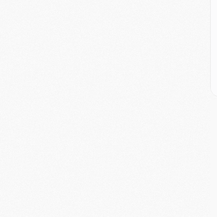
M
M
M
M
C
M
C
M
M
E
M
M
M
C
M