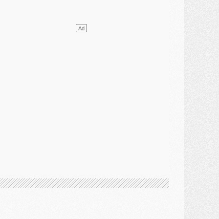
ercato
- L'agent de Mika Godts confirme un accord avec le PSG
lub
- Quels numéros de maillot pour Akliouche et Digne au PSG ?
atch
- Un hommage prévu lors de Brest/PSG
ercato
- Le PSG et le Barça ont rendez-vous pour Ferran Torres
ercato
- Guéla Doué dans les listes du PSG
ercato
- Le transfert de Mika Godts au PSG en bonne voie
VENDREDI 31 JUILLET
atch
- Un diffuseur annoncé pour les deux premiers matchs amicaux du PSG
ercato
- Le transfert d'Akliouche au PSG bouclé, le montant se précise
lub
- Un retour majeur dans le groupe du PSG
lub
- [MAJ] Ndjantou et deux jeunes du PSG annoncés dans un tournoi U21
ercato
- L'étonnante piste Suzuki confirmée et onéreuse
JEUDI 30 JUILLET
élections
- Ancelotti fait le ménage au Brésil mais veut garder Marquinhos
ercato
- Le statu quo du milieu du PSG se précise
lub
- Le PSG plutôt que la FIFA pour Al-Khelaïfi, poussé par l'UEFA ?
ercato
- Le PSG presserait Ferran Torres de se décider, deux pistes de secours
lub
- Déguisements, shopping, double scouting, Luis Campos dévoile ses méthodes