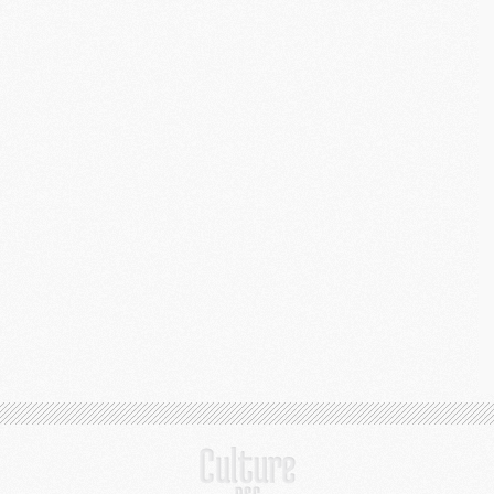
M
C
M
M
M
M
M
M
C
C
M
S
M
C
M
C