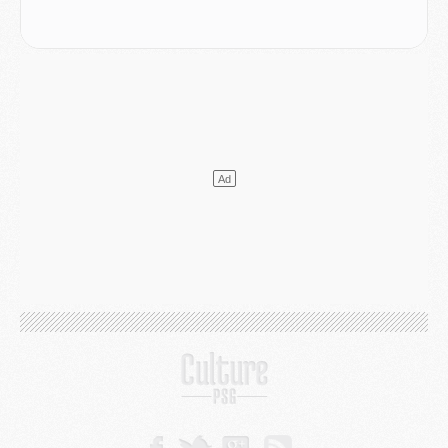
Europe
- Les chapeaux provisoires de la Ligue des champions 2026/27
Podcast
- Podcast CulturePSG : Akliouche présenté par un fan de Monaco
Club
- Le PSG dévoile sa première collection d'entraînement pour 2026/2027
Discipline
- Un arbitre inattendu, mais porte-bonheur pour Lens/PSG
Match
- Majorque/PSG, sur quelle chaine et à quelle heure regarder le match ?
Mercato
- Le plan du PSG pour Suzuki et Chevalier se précise
Mercato
- L'Ajax refuse la première offre du PSG pour Godts
Mercato
- Le PSG veut accélérer, Ferran Torres temporise
Mercato
- Liverpool encore très loin du compte pour Barcola
LUNDI 03 AOÛT
Match
- Podcast CulturePSG : Mercato (Godts, Suzuki, Akliouche, Barcola, etc)
Mercato
- L'Ajax attend bien plus de 45M pour Mika Godts
Club
- Quatre retours importants dans le groupe du PSG, et un plus discret
Mercato
- Ayari file en Ligue 2
Club
- Le PSG s'associe avec un géant de la tech
Mercato
- Vu d'Italie, le transfert de Suzuki au PSG est bien engagé
Mercato
- Ferran Torres ne serait pas à vendre, mais...
Europe
- Gros coup dur pour Aston Villa avant de croiser le PSG