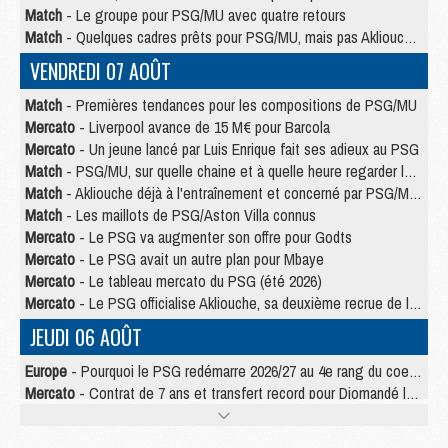
Match
- Le groupe pour PSG/MU avec quatre retours
Match
- Quelques cadres prêts pour PSG/MU, mais pas Akliouche ?
VENDREDI 07 AOÛT
Match
- Premières tendances pour les compositions de PSG/MU
Mercato
- Liverpool avance de 15 M€ pour Barcola
Mercato
- Un jeune lancé par Luis Enrique fait ses adieux au PSG
Match
- PSG/MU, sur quelle chaine et à quelle heure regarder le match ?
Match
- Akliouche déjà à l'entraînement et concerné par PSG/MU ?
Match
- Les maillots de PSG/Aston Villa connus
Mercato
- Le PSG va augmenter son offre pour Godts
Mercato
- Le PSG avait un autre plan pour Mbaye
Mercato
- Le tableau mercato du PSG (été 2026)
Mercato
- Le PSG officialise Akliouche, sa deuxième recrue de l’été
JEUDI 06 AOÛT
Europe
- Pourquoi le PSG redémarre 2026/27 au 4e rang du coefficient UEFA
Mercato
- Contrat de 7 ans et transfert record pour Diomandé loin du PSG
Club
- Du repos supplémentaire pour Hakimi
Match
- Aston Villa privé de sa recrue record face au PSG