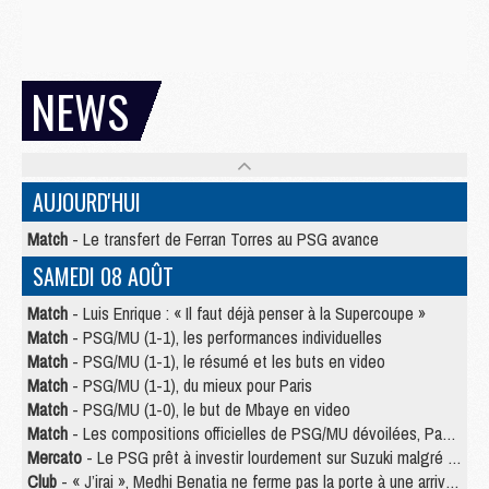
NEWS
AUJOURD'HUI
Match
- Le transfert de Ferran Torres au PSG avance
SAMEDI 08 AOÛT
Match
- Luis Enrique : « Il faut déjà penser à la Supercoupe »
Match
- PSG/MU (1-1), les performances individuelles
Match
- PSG/MU (1-1), le résumé et les buts en video
Match
- PSG/MU (1-1), du mieux pour Paris
Match
- PSG/MU (1-0), le but de Mbaye en video
Match
- Les compositions officielles de PSG/MU dévoilées, Pacho titulaire
Mercato
- Le PSG prêt à investir lourdement sur Suzuki malgré Safonov et Chevalier
Club
- « J’irai », Medhi Benatia ne ferme pas la porte à une arrivée au PSG