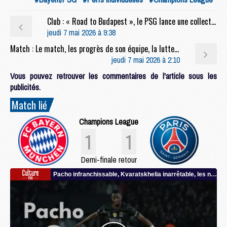
Club : « Road to Budapest », le PSG lance une collection spéciale avant sa finale contre Arsenal
jeudi 7 mai 2026 à 9:38
Match : Le match, les progrès de son équipe, la lutte, la finale, etc, la conf' complète de Luis Enrique après Bayern/PSG (1-1)
jeudi 7 mai 2026 à 2:10
Vous pouvez retrouver les commentaires de l'article sous les
publicités.
Match lié
Champions League
1
1
Demi-finale retour