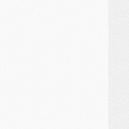
MARDI 28 JUILLET
ercato
- Des intermédiaires ont tenté de relancer Diomande au PSG
lub
- Au moins neuf jeunes conviés à l'entraînement des pros
ercato
- Une partie du communiqué du PSG sur Diomande expliquée
ercato
- Barcola futur plus gros transfert de l'été ?
ormation
- Retour sur la saison des U17 du PSG en 7 chiffres clés
lub
- Le PSG connaît ses premiers matches de septembre
ercato
- Un troisième prêt bouclé par le PSG
LUNDI 27 JUILLET
odcast
- Podcast CulturePSG à 22h : Mercato (Barcola, Diomande, etc)
ercato
- La prolongation de Dembélé au PSG dans la dernière ligne droite
lub
- Le PSG a fait sa reprise avec... 9 joueurs
és. sociaux
- Les Portugais du PSG réunis pendant leurs vacances
ercato
- Le PSG avance sur la piste Suzuki
ercato
- Après Digne, un autre défenseur en approche au PSG ?
lub
- Une petite quinzaine de joueurs attendus pour la reprise de l'entraînement du PSG
DIMANCHE 26 JUILLET