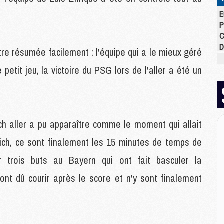
E
P
C
D
re résumée facilement : l'équipe qui a le mieux géré
M
petit jeu, la victoire du PSG lors de l'aller a été un
M
M
M
M
M
h aller a pu apparaître comme le moment qui allait
ich, ce sont finalement les 15 minutes de temps de
M
M
 trois buts au Bayern qui ont fait basculer la
C
 ont dû courir après le score et n'y sont finalement
M
C
M
M