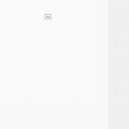
lub
- [MAJ] Ndjantou et deux jeunes du PSG annoncés dans un tournoi U21
ercato
- L'étonnante piste Suzuki confirmée et onéreuse
JEUDI 30 JUILLET
élections
- Ancelotti fait le ménage au Brésil mais veut garder Marquinhos
ercato
- Le statu quo du milieu du PSG se précise
lub
- Le PSG plutôt que la FIFA pour Al-Khelaïfi, poussé par l'UEFA ?
ercato
- Le PSG presserait Ferran Torres de se décider, deux pistes de secours
lub
- Déguisements, shopping, double scouting, Luis Campos dévoile ses méthodes
ercato
- Kroupi retiré du mercato
ercato
- Enfin une avancée dans le transfert d'Akliouche
MERCREDI 29 JUILLET
ercato
- Ferran Torres priorité du PSG, mais ouvert à tout
ercato
- Première offre de Liverpool en approche pour Barcola
ercato
- Le montant du transfert de Kolo Muani se précise, la formule aussi
ercato
- Kolo Muani attendu en Italie, son transfert débloqué
ercato
- Monaco a encore repoussé une offre du PSG pour Akliouche
ercato
- Liverpool presque d'accord avec Barcola, le PSG pas du tout
ercato
- Moment décisif pour le transfert de Kolo Muani