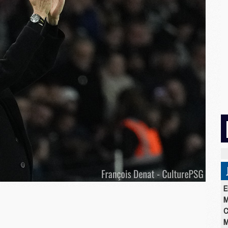
E
M
C
M