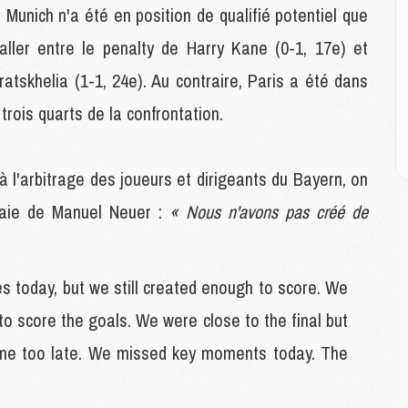
E
 Munich n'a été en position de qualifié potentiel que
aller entre le penalty de Harry Kane (0-1, 17e) et
M
atskhelia (1-1, 24e). Au contraire, Paris a été dans
M
M
 trois quarts de la confrontation.
C
M
à l'arbitrage des joueurs et dirigeants du Bayern, on
M
raie de Manuel Neuer :
« Nous n'avons pas créé de
C
M
M
M
s today, but we still created enough to score. We
M
to score the goals. We were close to the final but
came too late. We missed key moments today. The
M
M
C