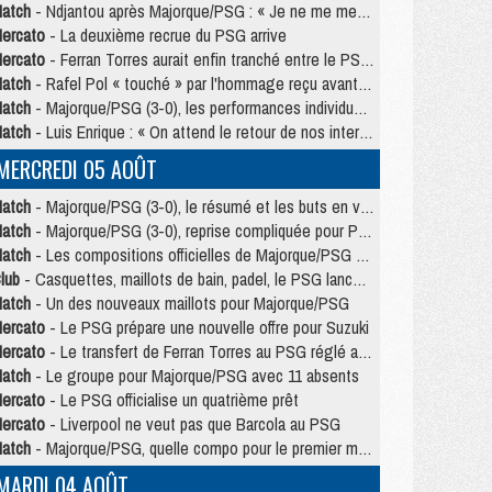
atch
- Ndjantou après Majorque/PSG : « Je ne me mets pas de plafond »
ercato
- La deuxième recrue du PSG arrive
ercato
- Ferran Torres aurait enfin tranché entre le PSG et le Barça
atch
- Rafel Pol « touché » par l'hommage reçu avant Majorque/PSG
atch
- Majorque/PSG (3-0), les performances individuelles
atch
- Luis Enrique : « On attend le retour de nos internationaux »
MERCREDI 05 AOÛT
atch
- Majorque/PSG (3-0), le résumé et les buts en video
atch
- Majorque/PSG (3-0), reprise compliquée pour Paris
atch
- Les compositions officielles de Majorque/PSG avec Kvara et de nombreux jeunes
lub
- Casquettes, maillots de bain, padel, le PSG lance sa collection été
atch
- Un des nouveaux maillots pour Majorque/PSG
ercato
- Le PSG prépare une nouvelle offre pour Suzuki
ercato
- Le transfert de Ferran Torres au PSG réglé avant le 12 août ?
atch
- Le groupe pour Majorque/PSG avec 11 absents
ercato
- Le PSG officialise un quatrième prêt
ercato
- Liverpool ne veut pas que Barcola au PSG
atch
- Majorque/PSG, quelle compo pour le premier match de la saison 2026/27 ?
MARDI 04 AOÛT