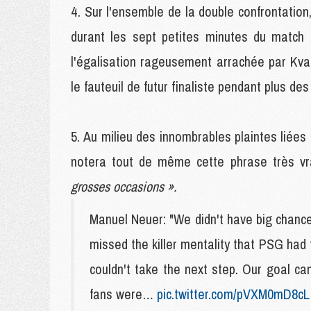
Sur l'ensemble de la double confrontation,
durant les sept petites minutes du match 
l'égalisation rageusement arrachée par Kvar
le fauteuil de futur finaliste pendant plus des
Au milieu des innombrables plaintes liées 
notera tout de même cette phrase très v
grosses occasions ».
Manuel Neuer: "We didn't have big chance
missed the killer mentality that PSG had 
couldn't take the next step. Our goal 
fans were…
pic.twitter.com/pVXM0mD8cL