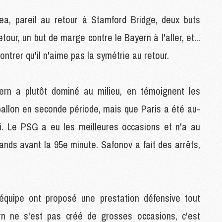
sea, pareil au retour à Stamford Bridge, deux buts
M
tour, un but de marge contre le Bayern à l'aller, et...
C
M
trer qu'il n'aime pas la symétrie au retour.
M
F
C
ern a plutôt dominé au milieu, en témoignent les
M
 ballon en seconde période, mais que Paris a été au-
ci. Le PSG a eu les meilleures occasions et n'a au
P
M
ands avant la 95e minute. Safonov a fait des arrêts,
C
R
M
M
C
équipe ont proposé une prestation défensive tout
rn ne s'est pas créé de grosses occasions, c'est