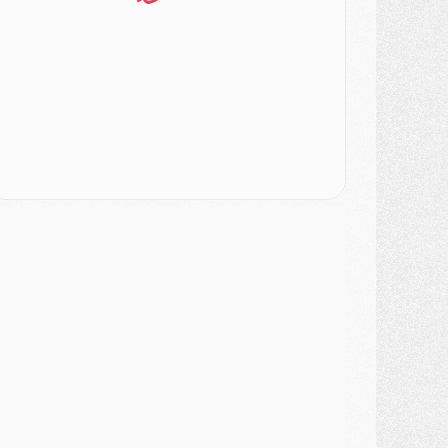
urope
- Gros coup dur pour Aston Villa avant de croiser le PSG
DIMANCHE 02 AOÛT
ercato
- Le transfert de Kolo Muani à la Juventus est officiel
ercato
- [MAJ] Le PSG a fait une grosse offre à Parme pour Suzuki
ercato
- Le PSG a envoyé une première offre pour Mika Godts
lub
- Après Pacho, d'autres retours en vue
ercato
- Changement de dernière minute pour Kolo Muani
SAMEDI 01 AOÛT
ercato
- L'agent de Mika Godts confirme un accord avec le PSG
lub
- Quels numéros de maillot pour Akliouche et Digne au PSG ?
atch
- Un hommage prévu lors de Brest/PSG
ercato
- Le PSG et le Barça ont rendez-vous pour Ferran Torres
ercato
- Guéla Doué dans les listes du PSG
ercato
- Le transfert de Mika Godts au PSG en bonne voie
VENDREDI 31 JUILLET
atch
- Un diffuseur annoncé pour les deux premiers matchs amicaux du PSG
ercato
- Le transfert d'Akliouche au PSG bouclé, le montant se précise
lub
- Un retour majeur dans le groupe du PSG