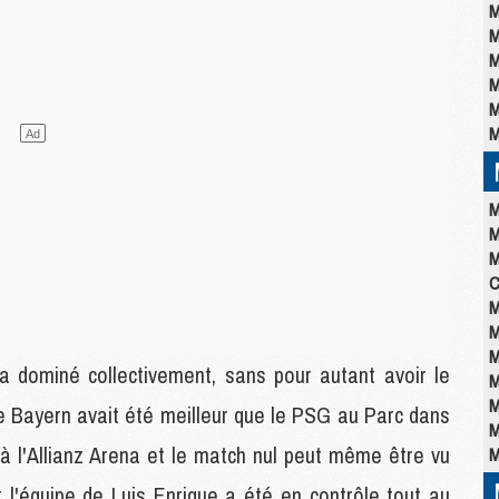
M
M
M
M
M
M
M
M
M
C
M
M
M
a dominé collectivement, sans pour autant avoir le
M
M
Le Bayern avait été meilleur que le PSG au Parc dans
M
 à l'Allianz Arena et le match nul peut même être vu
M
 l'équipe de Luis Enrique a été en contrôle tout au