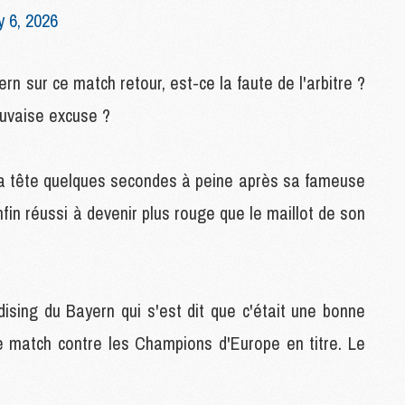
 6, 2026
C
M
rn sur ce match retour, est-ce la faute de l'arbitre ?
S
auvaise excuse ?
M
C
M
la tête quelques secondes à peine après sa fameuse
C
M
nfin réussi à devenir plus rouge que le maillot de son
M
M
M
sing du Bayern qui s'est dit que c'était une bonne
M
M
de match contre les Champions d'Europe en titre. Le
M
M
M