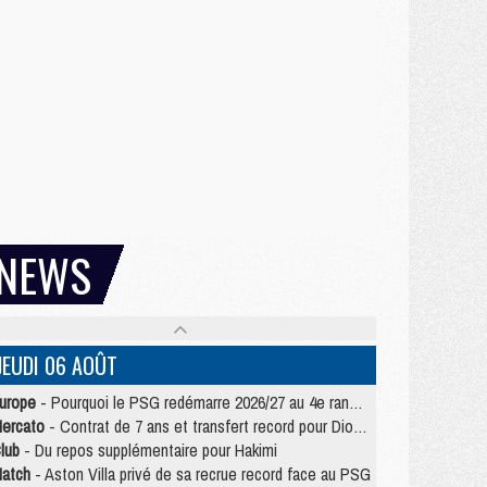
NEWS
JEUDI 06 AOÛT
urope
- Pourquoi le PSG redémarre 2026/27 au 4e rang du coefficient UEFA
ercato
- Contrat de 7 ans et transfert record pour Diomandé loin du PSG
lub
- Du repos supplémentaire pour Hakimi
atch
- Aston Villa privé de sa recrue record face au PSG