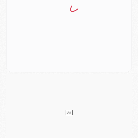
Club
- Casquettes, maillots de bain, padel, le PSG lance sa collection été
Match
- Un des nouveaux maillots pour Majorque/PSG
Mercato
- Le PSG prépare une nouvelle offre pour Suzuki
Mercato
- Le transfert de Ferran Torres au PSG réglé avant le 12 août ?
Match
- Le groupe pour Majorque/PSG avec 11 absents
Mercato
- Le PSG officialise un quatrième prêt
Mercato
- Liverpool ne veut pas que Barcola au PSG
Match
- Majorque/PSG, quelle compo pour le premier match de la saison 2026/27 ?
MARDI 04 AOÛT
Europe
- Les chapeaux provisoires de la Ligue des champions 2026/27
Podcast
- Podcast CulturePSG : Akliouche présenté par un fan de Monaco
Club
- Le PSG dévoile sa première collection d'entraînement pour 2026/2027
Discipline
- Un arbitre inattendu, mais porte-bonheur pour Lens/PSG
Match
- Majorque/PSG, sur quelle chaine et à quelle heure regarder le match ?
Mercato
- Le plan du PSG pour Suzuki et Chevalier se précise
Mercato
- L'Ajax refuse la première offre du PSG pour Godts
Mercato
- Le PSG veut accélérer, Ferran Torres temporise
Mercato
- Liverpool encore très loin du compte pour Barcola
LUNDI 03 AOÛT