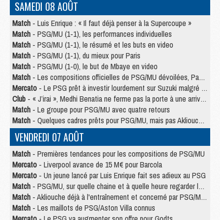
SAMEDI 08 AOÛT
Match
- Luis Enrique : « Il faut déjà penser à la Supercoupe »
Match
- PSG/MU (1-1), les performances individuelles
Match
- PSG/MU (1-1), le résumé et les buts en video
Match
- PSG/MU (1-1), du mieux pour Paris
Match
- PSG/MU (1-0), le but de Mbaye en video
Match
- Les compositions officielles de PSG/MU dévoilées, Pacho titulaire
Mercato
- Le PSG prêt à investir lourdement sur Suzuki malgré Safonov et Chevalier
Club
- « J’irai », Medhi Benatia ne ferme pas la porte à une arrivée au PSG
Match
- Le groupe pour PSG/MU avec quatre retours
Match
- Quelques cadres prêts pour PSG/MU, mais pas Akliouche ?
VENDREDI 07 AOÛT
Match
- Premières tendances pour les compositions de PSG/MU
Mercato
- Liverpool avance de 15 M€ pour Barcola
Mercato
- Un jeune lancé par Luis Enrique fait ses adieux au PSG
Match
- PSG/MU, sur quelle chaine et à quelle heure regarder le match ?
Match
- Akliouche déjà à l'entraînement et concerné par PSG/MU ?
Match
- Les maillots de PSG/Aston Villa connus
Mercato
- Le PSG va augmenter son offre pour Godts