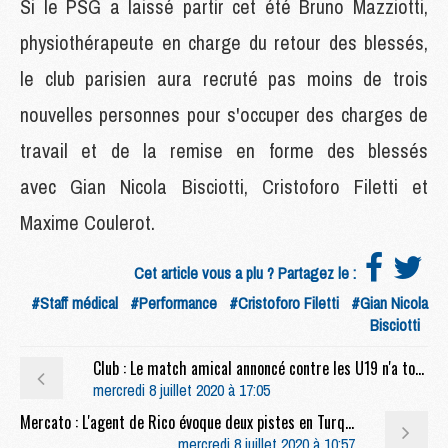
Si le PSG a laissé partir cet été Bruno Mazziotti,
physiothérapeute en charge du retour des blessés,
le club parisien aura recruté pas moins de trois
nouvelles personnes pour s'occuper des charges de
travail et de la remise en forme des blessés
avec Gian Nicola Bisciotti, Cristoforo Filetti et
Maxime Coulerot.
Cet article vous a plu ? Partagez le :
#Staff médical
#Performance
#Cristoforo Filetti
#Gian Nicola
Bisciotti
Club : Le match amical annoncé contre les U19 n'a toujours pas eu lieu
mercredi 8 juillet 2020 à 17:05
Mercato : L'agent de Rico évoque deux pistes en Turquie
mercredi 8 juillet 2020 à 10:57