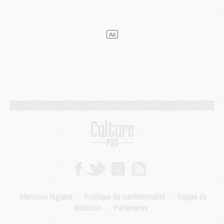
Mercato
- Le PSG veut accélérer, Ferran Torres temporise
Mercato
- Liverpool encore très loin du compte pour Barcola
LUNDI 03 AOÛT
Match
- Podcast CulturePSG : Mercato (Godts, Suzuki, Akliouche, Barcola, etc)
Mercato
- L'Ajax attend bien plus de 45M pour Mika Godts
Club
- Quatre retours importants dans le groupe du PSG, et un plus discret
Mercato
- Ayari file en Ligue 2
Club
- Le PSG s'associe avec un géant de la tech
Mercato
- Vu d'Italie, le transfert de Suzuki au PSG est bien engagé
Mercato
- Ferran Torres ne serait pas à vendre, mais...
Europe
- Gros coup dur pour Aston Villa avant de croiser le PSG
DIMANCHE 02 AOÛT
Mercato
- Le transfert de Kolo Muani à la Juventus est officiel
Mercato
- [MAJ] Le PSG a fait une grosse offre à Parme pour Suzuki
Mercato
- Le PSG a envoyé une première offre pour Mika Godts
Club
- Après Pacho, d'autres retours en vue
Mentions légales
-
Politique de confidentialité
-
Équipe de
Mercato
- Changement de dernière minute pour Kolo Muani
rédaction
-
Partenaires
SAMEDI 01 AOÛT