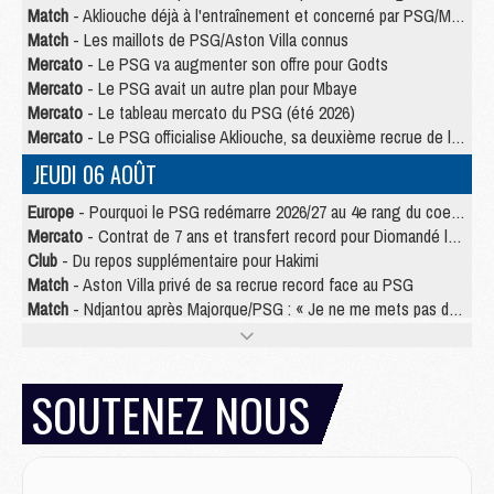
Match
- Akliouche déjà à l'entraînement et concerné par PSG/MU ?
Match
- Les maillots de PSG/Aston Villa connus
Mercato
- Le PSG va augmenter son offre pour Godts
Mercato
- Le PSG avait un autre plan pour Mbaye
Mercato
- Le tableau mercato du PSG (été 2026)
Mercato
- Le PSG officialise Akliouche, sa deuxième recrue de l’été
JEUDI 06 AOÛT
Europe
- Pourquoi le PSG redémarre 2026/27 au 4e rang du coefficient UEFA
Mercato
- Contrat de 7 ans et transfert record pour Diomandé loin du PSG
Club
- Du repos supplémentaire pour Hakimi
Match
- Aston Villa privé de sa recrue record face au PSG
Match
- Ndjantou après Majorque/PSG : « Je ne me mets pas de plafond »
Mercato
- La deuxième recrue du PSG arrive
Mercato
- Ferran Torres aurait enfin tranché entre le PSG et le Barça
Match
- Rafel Pol « touché » par l'hommage reçu avant Majorque/PSG
SOUTENEZ NOUS
Match
- Majorque/PSG (3-0), les performances individuelles
Match
- Luis Enrique : « On attend le retour de nos internationaux »
MERCREDI 05 AOÛT