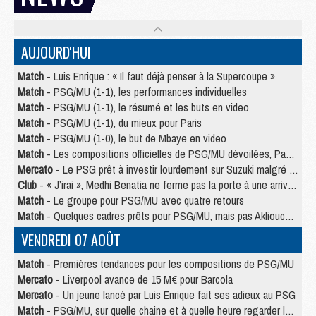
AUJOURD'HUI
Match
- Luis Enrique : « Il faut déjà penser à la Supercoupe »
Match
- PSG/MU (1-1), les performances individuelles
Match
- PSG/MU (1-1), le résumé et les buts en video
Match
- PSG/MU (1-1), du mieux pour Paris
Match
- PSG/MU (1-0), le but de Mbaye en video
Match
- Les compositions officielles de PSG/MU dévoilées, Pacho titulaire
Mercato
- Le PSG prêt à investir lourdement sur Suzuki malgré Safonov et Chevalier
Club
- « J’irai », Medhi Benatia ne ferme pas la porte à une arrivée au PSG
Match
- Le groupe pour PSG/MU avec quatre retours
Match
- Quelques cadres prêts pour PSG/MU, mais pas Akliouche ?
VENDREDI 07 AOÛT
Match
- Premières tendances pour les compositions de PSG/MU
Mercato
- Liverpool avance de 15 M€ pour Barcola
Mercato
- Un jeune lancé par Luis Enrique fait ses adieux au PSG
Match
- PSG/MU, sur quelle chaine et à quelle heure regarder le match ?