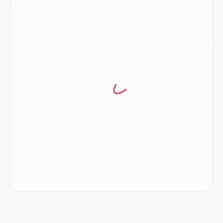
Match
- Majorque/PSG (3-0), le résumé et les buts en video
Match
- Majorque/PSG (3-0), reprise compliquée pour Paris
Match
- Les compositions officielles de Majorque/PSG avec Kvara et de nombreux jeunes
Club
- Casquettes, maillots de bain, padel, le PSG lance sa collection été
Match
- Un des nouveaux maillots pour Majorque/PSG
Mercato
- Le PSG prépare une nouvelle offre pour Suzuki
Mercato
- Le transfert de Ferran Torres au PSG réglé avant le 12 août ?
Match
- Le groupe pour Majorque/PSG avec 11 absents
Mercato
- Le PSG officialise un quatrième prêt
Mercato
- Liverpool ne veut pas que Barcola au PSG
Match
- Majorque/PSG, quelle compo pour le premier match de la saison 2026/27 ?
MARDI 04 AOÛT
Europe
- Les chapeaux provisoires de la Ligue des champions 2026/27
Podcast
- Podcast CulturePSG : Akliouche présenté par un fan de Monaco
Club
- Le PSG dévoile sa première collection d'entraînement pour 2026/2027
Discipline
- Un arbitre inattendu, mais porte-bonheur pour Lens/PSG
Match
- Majorque/PSG, sur quelle chaine et à quelle heure regarder le match ?
Mercato
- Le plan du PSG pour Suzuki et Chevalier se précise
Mercato
- L'Ajax refuse la première offre du PSG pour Godts